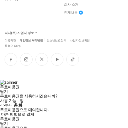
회사 소개
인재채용
리디(주) 사업자 정보
이용약관
개인정보 처리방침
청소년보호정책
사업자정보확인
©
RIDI Corp.
페
인
트
유
틱
이
스
위
튜
톡
스
타
터
브
북
그
램
무료이용권
닫기
무료이용권을 사용하시겠습니까?
사용 가능 :
장
<
>부터
총
화
무료이용권으로 대여합니다.
다른 방법으로 결제
무료이용권
닫기
무료이용권으로