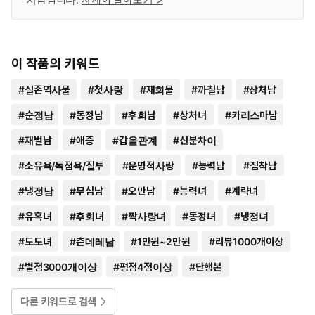
이 작품의 키워드
#
실존역사물
#
첫사랑
#
재회물
#
까칠남
#
상처남
#
순정남
#
동정남
#
후회남
#
상처녀
#
카리스마남
#
재벌남
#
애증
#
갑을관계
#
신분차이
#
소유욕/독점욕/질투
#
운명적사랑
#
능력남
#
집착남
#
냉정남
#
무심남
#
오만남
#
능력녀
#
계략녀
#
유혹녀
#
후회녀
#
짝사랑녀
#
동정녀
#
냉정녀
#
도도녀
#
츤데레남
#
1만원~2만원
#
리뷰1000개이상
#
별점3000개이상
#
평점4점이상
#
단행본
다른 키워드로 검색