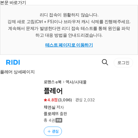
본문 바로가기
인
스
리디 접속이 원활하지 않습니다.
턴
강제 새로 고침(Ctrl + F5)이나 브라우저 캐시 삭제를 진행해주세요.
트
검
계속해서 문제가 발생한다면 리디 접속 테스트를 통해 원인을 파악
색
하고 대응 방법을 안내드리겠습니다.
테스트 페이지로 이동하기
검
리
로그인
색
디
플레어 상세페이지
홈
으
로
로맨스 e북
역사/시대물
이
플레어
동
4.8
(
3,096
)
관심
2,032
채연실
저자
플로레뜨
출판
총 4권
관심