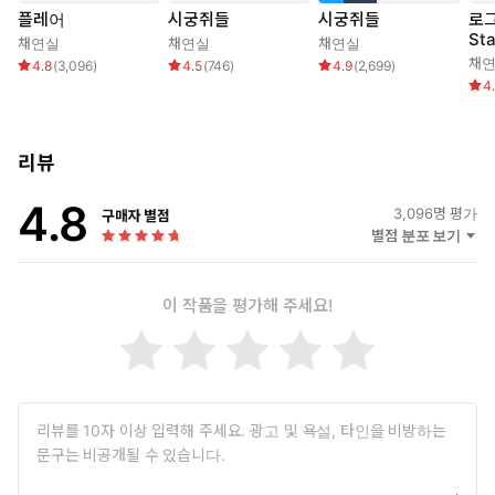
플레어
시궁쥐들
시궁쥐들
로그
Sta
채연실
채연실
채연실
채
4.8
(
3,096
)
4.5
(
746
)
4.9
(
2,699
)
4
리뷰
4.8
3,096
명 평가
구매자 별점
별점 분포 보기
이 작품을 평가해 주세요!