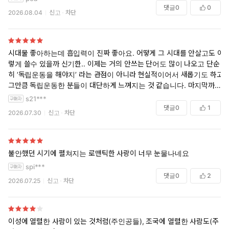
댓글
0
0
2026.08.04
신고
차단
시대물 좋아하는데 흡입력이 진짜 좋아요. 어떻게 그 시대를 안살고도 이
렇게 쓸수 있을까 신기한.. 이제는 거의 안쓰는 단어도 많이 나오고 단순
히 ‘독립운동을 해야지’ 라는 관점이 아니라 현실적이어서 새롭기도 하고
그만큼 독립운동한 분들이 대단하게 느껴지는 것 같습니다. 마지막까지
완결도 탄탄합니다 추천ㅎㅎ
s21***
댓글
0
1
2026.07.30
신고
차단
불안했던 시기에 펼쳐지는 로맨틱한 사랑이 너무 눈물나네요
spi***
댓글
0
2
2026.07.25
신고
차단
이성에 열렬한 사람이 있는 것처럼(주인공들), 조국에 열렬한 사람도(주