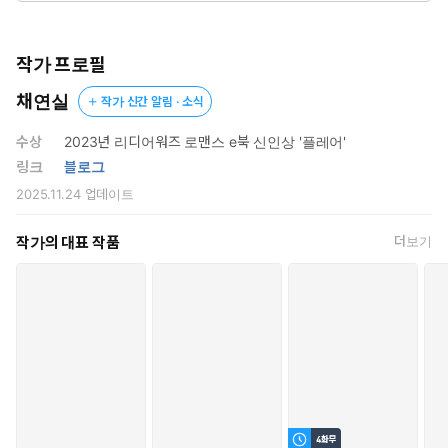
그녀가 뿜어낸 불티 한 톨이 그에게 옮겨붙어
순식간에 활활 번지고 있는 줄도 모르고.
작가 프로필
채연실
작가 신간 알림 · 소식
수상
2023년 리디어워즈 로맨스 e북 신인상 '플레어'
링크
블로그
2025.11.24
업데이트
작가의 대표 작품
더보기