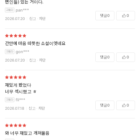
변인들) 있는 거이다.
pan***
댓글
0
0
2026.07.20
신고
차단
간만에 마음 따뜻한 소설이엿네요
gon***
댓글
0
0
2026.07.20
신고
차단
재밌게 봤었다
너무 섹시했고 ㅎ
fli***
댓글
0
0
2026.07.18
신고
차단
와 너무 재밌고 개쳐울음