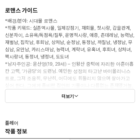
로맨스 가이드
*배경/분야: 시대물 로맨스
*작품 키워드: 실존역사물, 일제강점기, 재회물, 첫사랑, 갑을관계,
신분차이, 소유욕/독점욕/질투, 운명적사랑, 애증, 츤데레남, 능력남,
재벌남, 집착남, 후회남, 상처남, 순정남, 동정남, 까칠남, 냉정남, 무
심남, 오만남, 카리스마남, 능력녀, 계략녀, 유혹녀, 후회녀, 상처녀,
짝사랑녀, 동정녀, 냉정녀, 도도녀
*남자주인공: 윤산영(19, 29세) – 인왕산 중턱에 자리한 아흔아홉
칸 고택, ‘가금당’의 도련님. 예민한 성정의 타고난 바이올리니스
트로, 그저 조용히, 무난히, 어디에도 휘둘리지 않으며 살아가고
싶어 한다. 그에게 종비란 집안의 기물이나 다름없는 존재였거늘,
계집종 이효신이 요즈음 자꾸 눈에 밟힌다. 이따금 까불듯 들이받
더보기
으면서도 끝내 선을 넘지 않고 물러나서 더 열 받게 하는 계집애를
가만두고 보기 힘들다.
*여자주인공: 이효신(17, 27세) – ‘가금당’의 계집종. 열네 살 이전까
지의 기억을 잃고 가금당으로 흘러들어 와 일하고 있다. 모시는 도
플레어
련님의 예민한 성정이 옮은 것인지, 세상 물정에 하나둘 의문을 갖
작품 정보
기 시작하면서 문득문득 치미는 화기를 가라앉히기 힘들다. 특히나