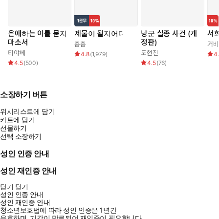
은애하는 이를 묻지
제물이 될지어다
낭군 실종 사건 (개
서
마소서
정판)
춈춈
거비
티야베
도현진
4.8
(
1,979
)
4
4.5
(
500
)
4.5
(
76
)
소장하기 버튼
위시리스트에 담기
카트에 담기
선물하기
선택 소장하기
성인 인증 안내
성인 재인증 안내
닫기
닫기
성인 인증 안내
성인 재인증 안내
청소년보호법에 따라 성인 인증은 1년간
유효하며, 기간이 만료되어 재인증이 필요합니다.