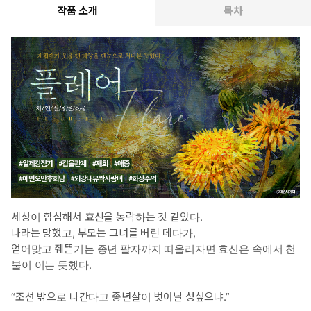
윤산영을 떠올릴 때면 안 그래도 지친 세상살이가 더욱 버거워졌기
작품 소개
목차
에, 요즈음은 그저 사라지고만 싶다.
*이럴 때 보세요: 소 잃고 외양간을 고치다 못해 새로 짓고는 하염없
이 기다리는 남주의 진하고 애틋한 후회를 보고 싶을 때
*공감 글귀: “내 음악과 함께 사라진 널, 한순간도 잊은 적이 없다.”
세상이 합심해서 효신을 농락하는 것 같았다.
나라는 망했고, 부모는 그녀를 버린 데다가,
얻어맞고 줴뜯기는 종년 팔자까지 떠올리자면 효신은 속에서 천
불이 이는 듯했다.
“조선 밖으로 나간다고 종년살이 벗어날 성싶으냐.”