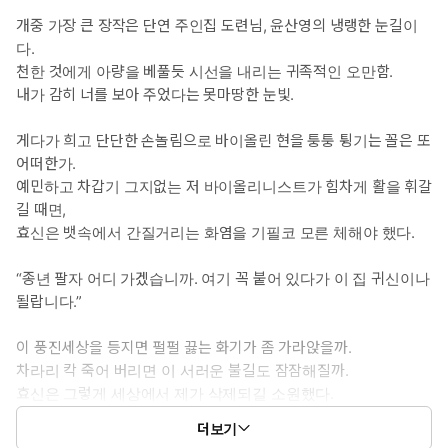
개중 가장 큰 장작은 단연 주인집 도련님, 윤산영의 냉랭한 눈길이
다.
천한 것에게 아량을 베풀듯 시선을 내리는 귀족적인 오만함.
내가 감히 너를 보아 주었다는 못마땅한 눈빛.
게다가 희고 단단한 손놀림으로 바이올린 현을 퉁퉁 튕기는 꼴은 또
어떠한가.
예민하고 차갑기 그지없는 저 바이올리니스트가 힘차게 활을 휘갈
길 때면,
효신은 뱃속에서 간질거리는 화염을 기필코 모른 체해야 했다.
“종년 팔자 어디 가겠습니까. 여기 꼭 붙어 있다가 이 집 귀신이나
될랍니다.”
이 풍진세상을 등지면 펄펄 끓는 화기가 좀 가라앉을까.
차라리 칵 죽어 버리면 이 서러운 불길도 잠잠해질까.
효신은 그렇게 세상에서 제가 삭제되길 소원했다.
더보기
“……그러든지.”