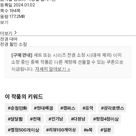
등록일
2024.01.02
쪽수
194쪽
용량
177.2MB
보기
더보기
전권 대여
전권 할인 소장
[구매 안내]
세트 또는 시리즈 전권 소장 시(대여 제외) 이미
소장 중인 중복 작품은 다른 계정에 선물할 수 있는 쿠폰으로
지급됩니다.
자세히 알아보기 >
이 작품의 키워드
#
순정만화
#
현대배경
#
캠퍼스
#
음악
#
삼각로맨스
#
달달함
#
천재
#
인기남
#
다정남
#
평점4점이상
#
별점500개이상
#
리뷰100개이상
#
e북
#
일본