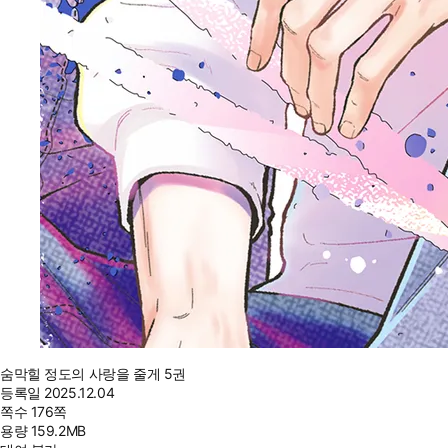
숨막힐 정도의 사랑을 줄게 5권
등록일
2025.12.04
쪽수
176쪽
용량
159.2MB