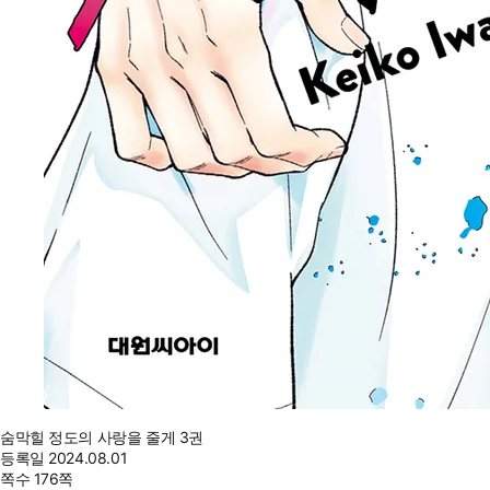
숨막힐 정도의 사랑을 줄게 3권
등록일
2024.08.01
쪽수
176쪽