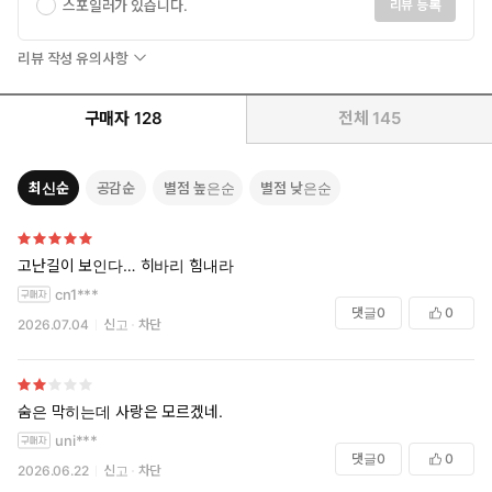
스포일러가 있습니다.
리뷰 등록
리뷰 작성 유의사항
구매자
128
전체
145
최신순
공감순
별점 높은순
별점 낮은순
고난길이 보인다… 히바리 힘내라
cn1***
댓글
0
0
2026.07.04
신고
차단
숨은 막히는데 사랑은 모르겠네.
uni***
댓글
0
0
2026.06.22
신고
차단