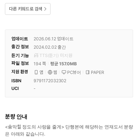
다른 키워드로 검색
업데이트
2026.06.12
업데이트
출간 정보
2024.02.02
출간
듣기 기능
TTS(듣기)
미
지원
파일 정보
194 쪽
평균 157.0MB
지원 환경
PC뷰어
PAPER
앱
웹
ISBN
9791172032302
UCI
-
분량 안내
<숨막힐 정도의 사랑을 줄게> 단행본에 해당하는 연재도서 분량
은 아래와 같습니다.