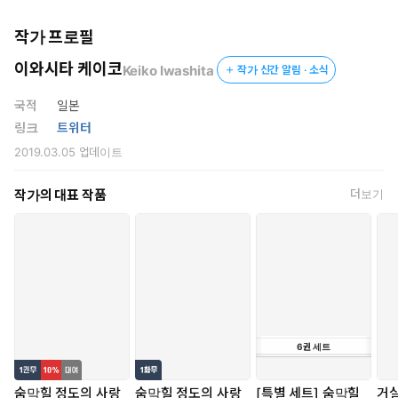
작가 프로필
이와시타 케이코
Keiko Iwashita
작가 신간 알림 · 소식
국적
일본
링크
트위터
2019.03.05
업데이트
작가의 대표 작품
더보기
6
권
세트
숨막힐 정도의 사랑
숨막힐 정도의 사랑
[특별 세트] 숨막힐
거실