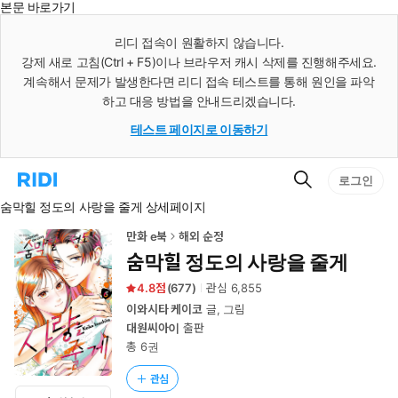
본문 바로가기
인
스
리디 접속이 원활하지 않습니다.
턴
강제 새로 고침(Ctrl + F5)이나 브라우저 캐시 삭제를 진행해주세요.
트
검
계속해서 문제가 발생한다면 리디 접속 테스트를 통해 원인을 파악
색
하고 대응 방법을 안내드리겠습니다.
테스트 페이지로 이동하기
검
리
로그인
색
디
숨막힐 정도의 사랑을 줄게 상세페이지
홈
으
로
만화 e북
해외 순정
이
숨막힐 정도의 사랑을 줄게
동
4.8
(
677
)
관심
6,855
이와시타 케이코
글, 그림
대원씨아이
출판
총 6권
관심