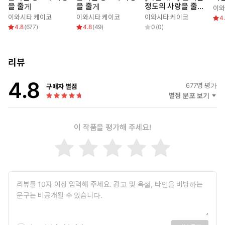
을 줄게
을 줄게
정도의 사랑을 줄게
이와
(총 6권)
이와시타 케이코
이와시타 케이코
이와시타 케이코
4
4.8
(
677
)
4.8
(
49
)
0
(
0
)
리뷰
4.8
677
명 평가
구매자 별점
별점 분포 보기
이 작품을 평가해 주세요!