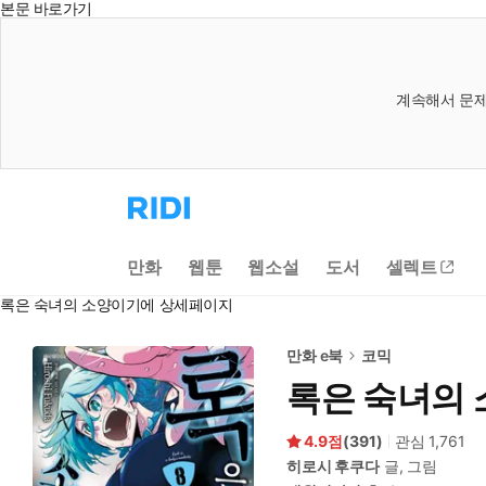
본문 바로가기
계속해서 문제
리
디
홈
으
만화
웹툰
웹소설
도서
셀렉트
로
이
록은 숙녀의 소양이기에 상세페이지
동
만화 e북
코믹
록은 숙녀의
4.9
(
391
)
관심
1,761
히로시 후쿠다
글, 그림