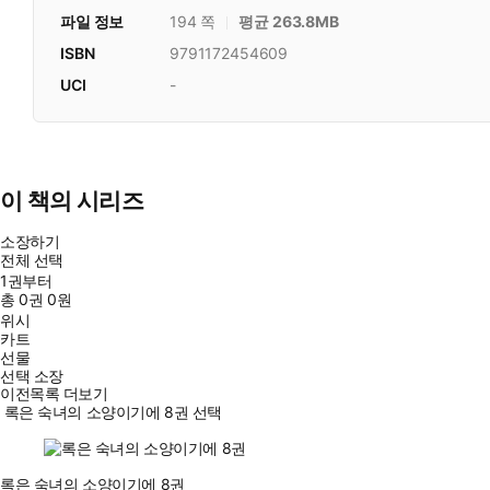
파일 정보
194 쪽
평균 263.8MB
ISBN
9791172454609
UCI
-
이 책의 시리즈
소장하기
전체 선택
1권부터
총
0
권
0원
위시
카트
선물
선택 소장
이전목록 더보기
록은 숙녀의 소양이기에 8권 선택
록은 숙녀의 소양이기에 8권