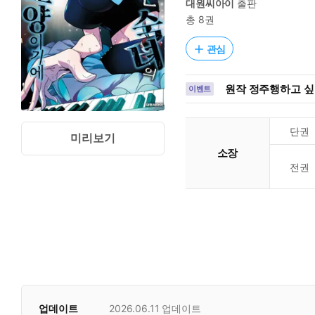
대원씨아이
출판
총 8권
관심
원작 정주행하고 싶을
이벤트
단권
미리보기
소장
전권
업데이트
2026.06.11
업데이트