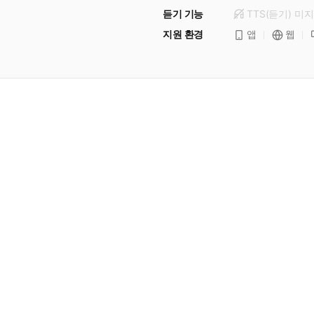
듣기 기능
TTS(듣기)
미
지
지원 환경
앱
웹