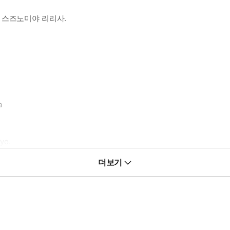
 스즈노미야 리리사.
a
yo.
더보기