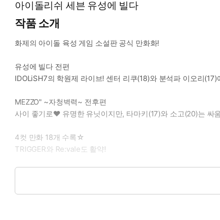
아이돌리쉬 세븐 유성에 빌다
작품 소개
화제의 아이돌 육성 게임 소설판 공식 만화화!
유성에 빌다 전편
IDOLiSH7의 학원제 라이브! 센터 리쿠(18)와 분석파 이오리(17
MEZZO" ~자청벽력~ 전후편
사이 좋기로♥ 유명한 유닛이지만, 타마키(17)와 소고(20)는 싸움
4컷 만화 18개 수록☆
TRIGGER와 Re:vale도 활약!
귀중한 밑그림도 대공개!
[IDOLISH SEVEN RYUSEI NI INORU] ⓒ ARINA TANEMURA, 
ⓒ ID7