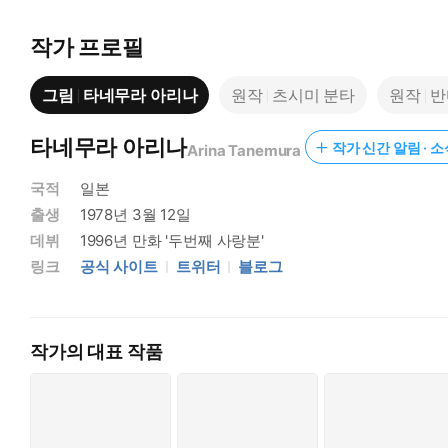
작가 프로필
그림
타네무라 아리나
원작
츠시미 분타
원작
반
타네무라 아리나
작가 신간 알림 · 
Arina Tanemura
국적
일본
출생
1978년 3월 12일
데뷔
1996년 만화 '두번째 사랑분'
링크
공식 사이트
트위터
블로그
작가의 대표 작품