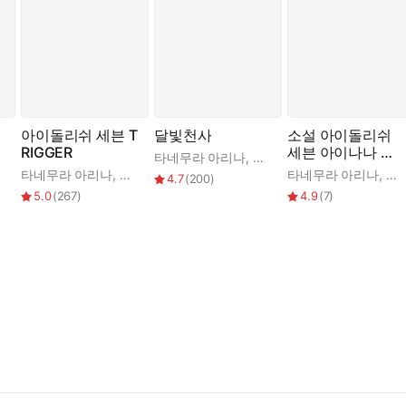
아이돌리쉬 세븐 T
달빛천사
소설 아이돌리쉬
RIGGER
세븐 아이나나 학
타네무라 아리나
,
이희정
원
 온라인
타네무라 아리나
,
츠시미 분타
,
반다이 남코 온라인
타네무라 아리나
,
사
4.7
(
200
)
5.0
(
267
)
4.9
(
7
)