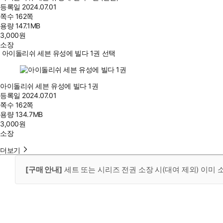
등록일
2024.07.01
쪽수
162쪽
용량
147.1MB
3,000
원
소장
아이돌리쉬 세븐 유성에 빌다 1권 선택
아이돌리쉬 세븐 유성에 빌다 1권
등록일
2024.07.01
쪽수
162쪽
용량
134.7MB
3,000
원
소장
더보기
[구매 안내]
세트 또는 시리즈 전권 소장 시(대여 제외) 이미