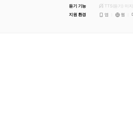
듣기 기능
TTS(듣기)
미
지
지원 환경
앱
웹