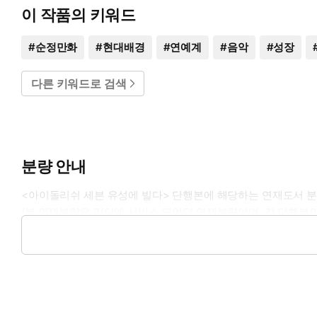
이 작품의 키워드
#
순정만화
#
현대배경
#
연예계
#
음악
#
성장
다른 키워드로 검색
분량 안내
<아이돌리쉬 세븐 유성에 빌다> 단행본에 해당하는 연재도서 분
(본 연재분량은 리디에 서비스 되었던 연재분량이며, 각 단행본의
1권: 1화 ~ 6화
2권: 7화 ~ 12화