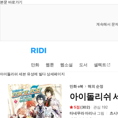
본문 바로가기
계속해서 문제
리
디
홈
으
만화
웹툰
웹소설
도서
셀렉트
로
이
아이돌리쉬 세븐 유성에 빌다 상세페이지
동
만화 e북
해외 순정
아이돌리쉬 
5
(
302
)
관심
192
타네무라 아리나
그림
츠시