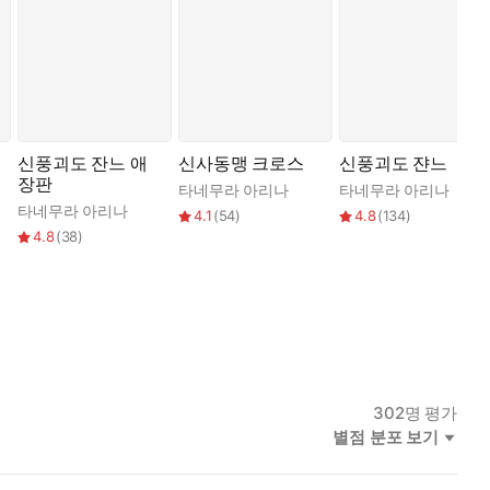
신풍괴도 잔느 애
신사동맹 크로스
신풍괴도 쟌느
장판
타네무라 아리나
타네무라 아리나
사키 테이코
타네무라 아리나
,
반다이 남코 온라인
,
이지윤
4.1
(
54
)
4.8
(
134
)
4.8
(
38
)
302
명 평가
별점 분포 보기