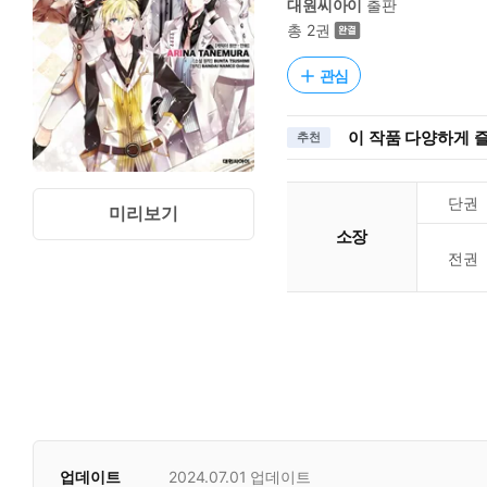
대원씨아이
출판
총 2권
관심
이 작품 다양하게 
추천
단권
미리보기
소장
전권
업데이트
2024.07.01
업데이트