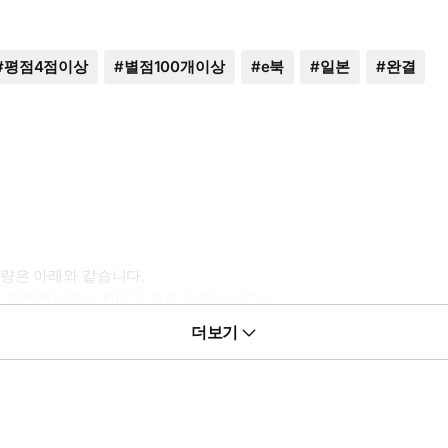
#
평점4점이상
#
별점100개이상
#
e북
#
일본
#
완결
량은 아래와 같습니다.
 연재화수와는 차이가 있을 수 있습니다.)
더보기