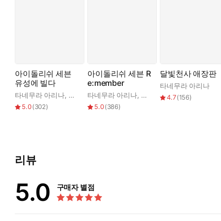
아이돌리쉬 세븐
아이돌리쉬 세븐 R
달빛천사 애장판
유성에 빌다
e:member
타네무라 아리나
타네무라 아리나
,
츠시미 분타
타네무라 아리나
,
반다이 남코 온라인
,
츠시미 분타
,
반다이 남코
4.7
(
156
)
5.0
(
302
)
5.0
(
386
)
리뷰
5.0
구매자 별점