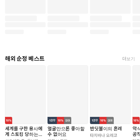
해외 순정 베스트
더보기
세계를 구한 용사에
얼굴만으론 좋아할
반딧불이의 혼례
악식
게 스토킹 당하는
수 없어요
공작
타치바나 오레코
시골 소녀 이야기
가