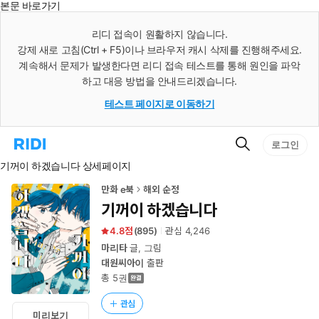
본문 바로가기
인
스
리디 접속이 원활하지 않습니다.
턴
강제 새로 고침(Ctrl + F5)이나 브라우저 캐시 삭제를 진행해주세요.
트
검
계속해서 문제가 발생한다면 리디 접속 테스트를 통해 원인을 파악
색
하고 대응 방법을 안내드리겠습니다.
테스트 페이지로 이동하기
검
리
로그인
색
디
기꺼이 하겠습니다 상세페이지
홈
으
로
만화 e북
해외 순정
이
기꺼이 하겠습니다
동
4.8
(
895
)
관심
4,246
마리타
글, 그림
대원씨아이
출판
총 5권
관심
미리보기