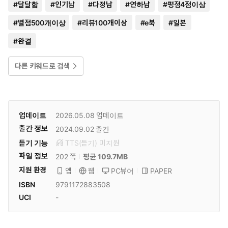
#
달달함
#
인기남
#
다정남
#
연하남
#
평점4점이상
#
별점500개이상
#
리뷰100개이상
#
e북
#
일본
#
완결
다른 키워드로 검색
업데이트
2026.05.08
업데이트
출간 정보
2024.09.02
출간
듣기 기능
TTS(듣기)
미
지원
파일 정보
202 쪽
평균 109.7MB
지원 환경
PC뷰어
PAPER
앱
웹
ISBN
9791172883508
UCI
-