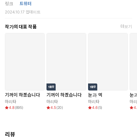
링크
트위터
2024.10.17
업데이트
작가의 대표 작품
더보기
기꺼이 하겠습니다
기꺼이 하겠습니다
눈과 먹
눈과
마리타
마리타
마리타
마
4.8
(
895
)
4.5
(
20
)
4.6
(
5
)
4
리뷰