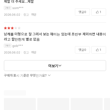
제발 더 주세요...제발
som***
댓글
0
1
2026.06.02
신고
차단
남캐를 미형으로 잘 그려서 보는 재미는 있는데 초반부 제외하면 내용이
라고 할만한게 별로 없음
gob***
댓글
0
1
2026.06.02
신고
차단
더보기
구매자 표시 기준은 무엇인가요?