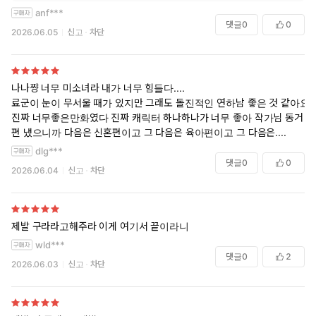
anf***
댓글
0
0
2026.06.05
신고
차단
나나쨩 너무 미소녀라 내가 너무 힘들다....
료군이 눈이 무서울 때가 있지만 그래도 돌진적인 연하남 좋은 것 같아요
진짜 너무좋은만화였다 진짜 캐릭터 하나하나가 너무 좋아 작가님 동거
편 냈으니까 다음은 신혼편이고 그 다음은 육아편이고 그 다음은....
dlg***
댓글
0
0
2026.06.04
신고
차단
제발 구라라고해주라 이게 여기서 끝이라니
wld***
댓글
0
2
2026.06.03
신고
차단