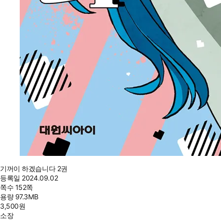
기꺼이 하겠습니다 2권
등록일
2024.09.02
쪽수
152쪽
용량
97.3MB
3,500
원
소장