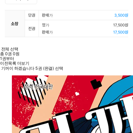
단권
판매가
3,500원
소장
정가
17,500원
전권
판매가
17,500원
전체 선택
총
0
권
0원
1권부터
이전목록 더보기
기꺼이 하겠습니다 5권 (완결) 선택