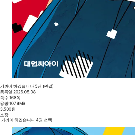
기꺼이 하겠습니다 5권 (완결)
등록일
2026.05.08
쪽수
168쪽
용량
107.8MB
3,500
원
소장
기꺼이 하겠습니다 4권 선택