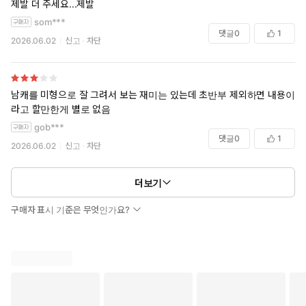
제발 더 주세요...제발
som***
댓글
0
1
2026.06.02
신고
차단
남캐를 미형으로 잘 그려서 보는 재미는 있는데 초반부 제외하면 내용이
라고 할만한게 별로 없음
gob***
댓글
0
1
2026.06.02
신고
차단
더보기
구매자 표시 기준은 무엇인가요?