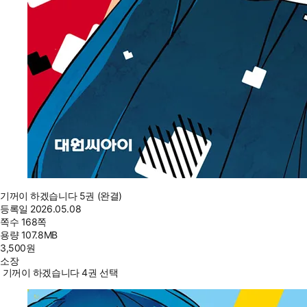
기꺼이 하겠습니다 5권 (완결)
등록일
2026.05.08
쪽수
168쪽
용량
107.8MB
3,500
원
소장
기꺼이 하겠습니다 4권 선택