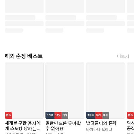
해외 순정 베스트
더보기
세계를 구한 용사에
얼굴만으론 좋아할
반딧불이의 혼례
악식
게 스토킹 당하는
수 없어요
공작
타치바나 오레코
시골 소녀 이야기
가