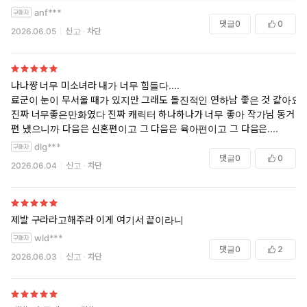
anf***
댓글
0
0
2026.06.05
신고
차단
나나쨩 너무 미소녀라 내가 너무 힘들다....
료군이 눈이 무서울 때가 있지만 그래도 돌진적인 연하남 좋은 것 같아요
진짜 너무좋은만화였다 진짜 캐릭터 하나하나가 너무 좋아 작가님 동거
편 냈으니까 다음은 신혼편이고 그 다음은 육아편이고 그 다음은....
dlg***
댓글
0
0
2026.06.04
신고
차단
제발 구라라고해주라 이게 여기서 끝이라니
wld***
댓글
0
2
2026.06.03
신고
차단