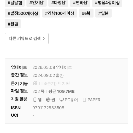
#
달달함
#
인기남
#
다정남
#
연하남
#
평점4점이상
#
별점500개이상
#
리뷰100개이상
#
e북
#
일본
#
완결
다른 키워드로 검색
업데이트
2026.05.08
업데이트
출간 정보
2024.09.02
출간
듣기 기능
TTS(듣기)
미
지원
파일 정보
202 쪽
평균 109.7MB
지원 환경
PC뷰어
PAPER
앱
웹
ISBN
9791172883508
UCI
-