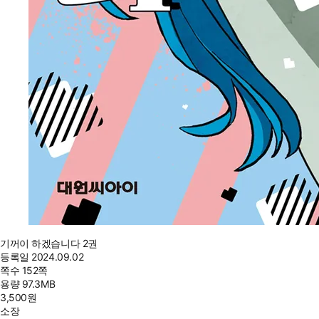
기꺼이 하겠습니다 2권
등록일
2024.09.02
쪽수
152쪽
용량
97.3MB
3,500
원
소장