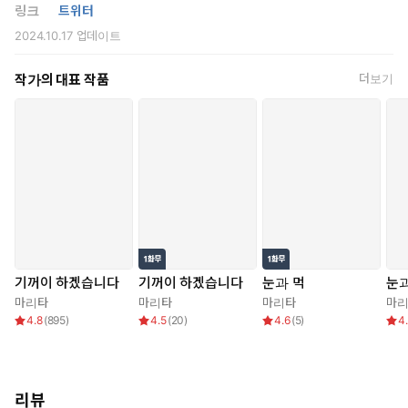
링크
트위터
2024.10.17
업데이트
작가의 대표 작품
더보기
기꺼이 하겠습니다
기꺼이 하겠습니다
눈과 먹
눈과
마리타
마리타
마리타
마
4.8
(
895
)
4.5
(
20
)
4.6
(
5
)
4
리뷰