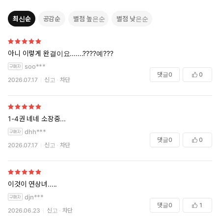
최신순
공감순
별점 높은순
별점 낮은순
아니 이렇게 완결이요.......????예???
soo***
댓글
0
0
2026.07.17
신고
차단
1-4권 네네 소장중...
dhh***
댓글
0
0
2026.07.17
신고
차단
이것이 연상녀.....
djn***
댓글
0
1
2026.06.23
신고
차단