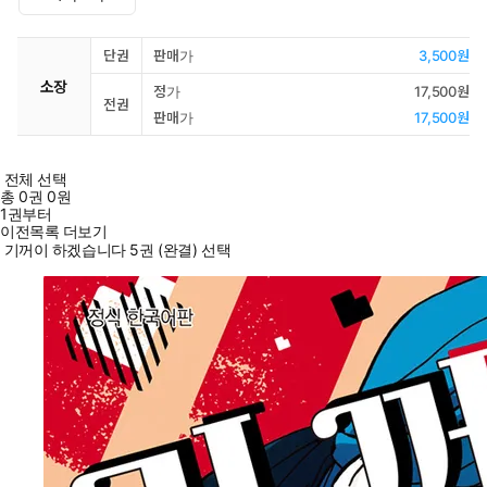
단권
판매가
3,500원
소장
정가
17,500원
전권
판매가
17,500원
전체 선택
총
0
권
0원
1권부터
이전목록 더보기
기꺼이 하겠습니다 5권 (완결) 선택