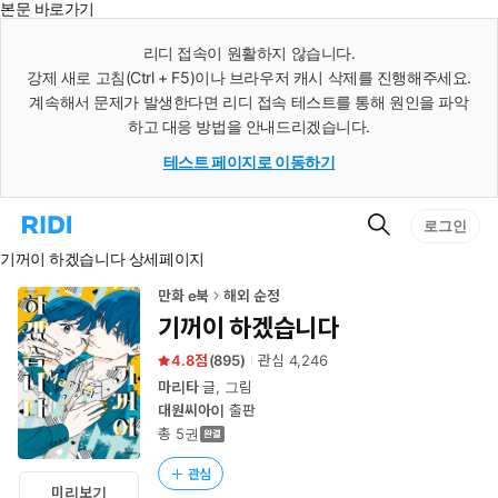
본문 바로가기
인
스
리디 접속이 원활하지 않습니다.
턴
강제 새로 고침(Ctrl + F5)이나 브라우저 캐시 삭제를 진행해주세요.
트
검
계속해서 문제가 발생한다면 리디 접속 테스트를 통해 원인을 파악
색
하고 대응 방법을 안내드리겠습니다.
테스트 페이지로 이동하기
검
리
로그인
색
디
기꺼이 하겠습니다 상세페이지
홈
으
로
만화 e북
해외 순정
이
기꺼이 하겠습니다
동
4.8
(
895
)
관심
4,246
마리타
글, 그림
대원씨아이
출판
총 5권
관심
미리보기