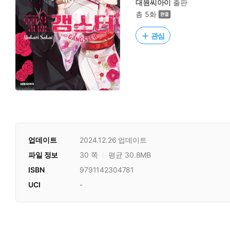
대원씨아이
출판
총 5화
관심
업데이트
2024.12.26
업데이트
파일 정보
30 쪽
평균 30.8MB
ISBN
9791142304781
UCI
-