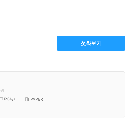
첫화보기
원
PC뷰어
PAPER