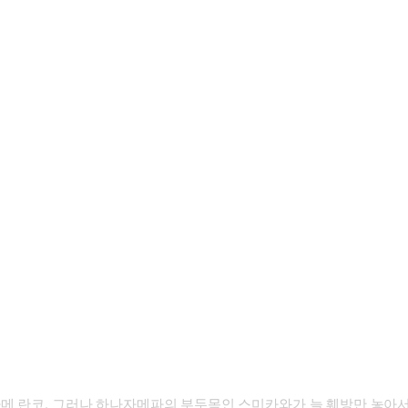
메 란코. 그러나 하나자메파의 부두목인 스미카와가 늘 훼방만 놓아서