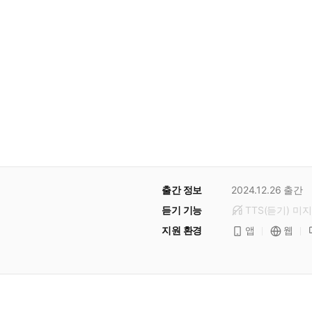
출간 정보
2024.12.26
출간
듣기 기능
TTS(듣기)
미
지
지원 환경
앱
웹