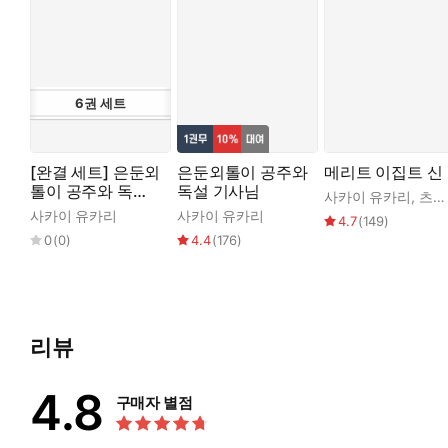
6
권
세트
[완결 세트] 은둔외
은둔외톨이 공주와
메리트 이집트 신
톨이 공주와 독설
독설 기사님
사카이 유카리
,
츠야마 후유
기사님
사카이 유카리
사카이 유카리
4.7
(
149
)
0
(
0
)
4.4
(
176
)
리뷰
4.8
구매자 별점