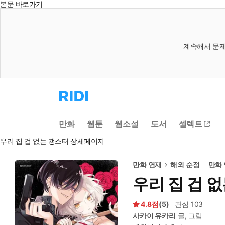
본문 바로가기
계속해서 문제
리
디
홈
으
만화
웹툰
웹소설
도서
셀렉트
로
이
우리 집 겁 없는 갱스터 상세페이지
동
만화 연재
해외 순정
만화
우리 집 겁 
4.8
(
5
)
관심
103
사카이 유카리
글, 그림