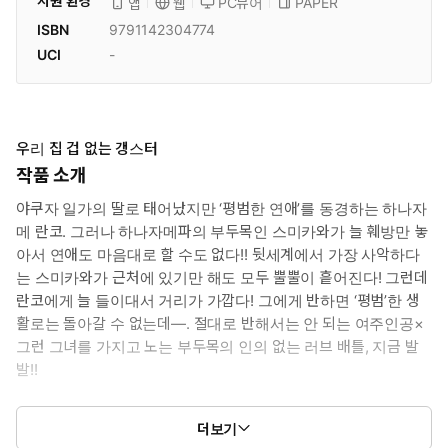
지원 환경
PC뷰어
PAPER
앱
웹
ISBN
9791142304774
UCI
-
우리 집 겁 없는 갱스터
작품 소개
야쿠자 일가의 딸로 태어났지만 ‘평범한 연애’를 동경하는 하나자
메 란코. 그러나 하나자메파의 부두목인 스미카와가 늘 훼방만 놓
아서 연애도 마음대로 할 수도 없다!! 뒷세계에서 가장 사악하다
는 스미카와가 근처에 있기만 해도 모두 뿔뿔이 흩어진다! 그런데
란코에게 늘 들이대서 거리가 가깝다! 그에게 반하면 ‘평범’한 생
활로는 돌아갈 수 없는데―. 절대로 반해서는 안 되는 여주인공×
그런 그녀를 가지고 노는 부두목의 인의 없는 러브 배틀, 지금 발
발!!
UCHI NO FUTEKI NA GANGSTERⓒYukari Sakai
더보기
2021/HAKUSENSHA, INC.