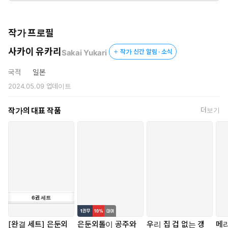
작가 프로필
사카이 유카리
Sakai Yukari
작가 신간 알림 · 소식
국적
일본
2024.05.09
업데이트
작가의 대표 작품
더보기
6
권
세트
[완결 세트] 은둔외
은둔외톨이 공주와
우리 집 겁 없는 갱
메리