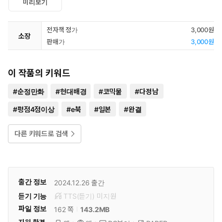
미리보기
전자책 정가
3,000원
소장
판매가
3,000원
이 작품의 키워드
#
순정만화
#
현대배경
#
코믹물
#
다정남
#
평점4점이상
#
e북
#
일본
#
완결
다른 키워드로 검색
출간 정보
2024.12.26
출간
듣기 기능
TTS(듣기)
미
지원
파일 정보
143.2MB
162 쪽