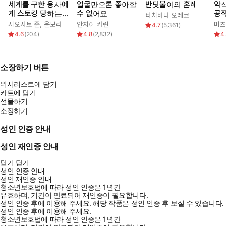
세계를 구한 용사에
얼굴만으론 좋아할
반딧불이의 혼례
악식
게 스토킹 당하는
수 없어요
공작
타치바나 오레코
시골 소녀 이야기
가
시오사토 준
,
윤보라
안자이 카린
미즈
4.7
(
5,361
)
다!
4.6
(
204
)
4.8
(
2,832
)
4
소장하기 버튼
위시리스트에 담기
카트에 담기
선물하기
소장하기
성인 인증 안내
성인 재인증 안내
닫기
닫기
성인 인증 안내
성인 재인증 안내
청소년보호법에 따라 성인 인증은 1년간
유효하며, 기간이 만료되어 재인증이 필요합니다.
성인 인증 후에 이용해 주세요.
해당 작품은 성인 인증 후 보실 수 있습니다.
성인 인증 후에 이용해 주세요.
청소년보호법에 따라 성인 인증은 1년간