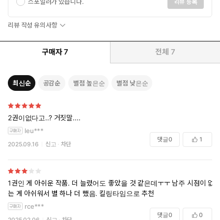
스포일러가 있습니다.
리뷰 등록
리뷰 작성 유의사항
구매자
7
전체
7
최신순
공감순
별점 높은순
별점 낮은순
2권이없다고..? 거짓말....
leu***
댓글
0
1
2025.09.16
신고
차단
1권인 게 아쉬운 작품. 더 늘렸어도 좋았을 것 같은데ㅜㅜ 남주 시점이 없
는 게 아쉬워서 별 하나 더 뺐음. 킬링타임으로 추천
rce***
댓글
0
0
2025.02.06
신고
차단