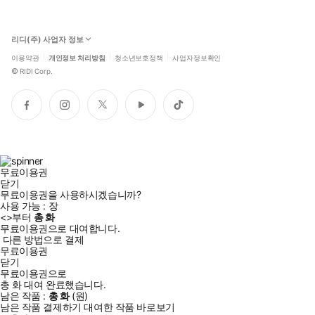
리디(주) 사업자 정보
이용약관
개인정보 처리방침
청소년보호정책
사업자정보확인
©
RIDI Corp.
페
인
트
유
틱
이
스
위
튜
톡
스
타
터
브
북
그
램
무료이용권
닫기
무료이용권을 사용하시겠습니까?
사용 가능 :
장
<
>부터
총
화
무료이용권으로 대여합니다.
다른 방법으로 결제
무료이용권
닫기
무료이용권으로
총
화
대여 완료했습니다.
남은 작품 :
총
화
(
원)
남은 작품 결제하기
대여한 작품 바로보기