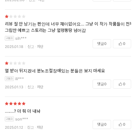
리뷰 잘 안 남기는 편인데 너무 재미없어요... 그냥 이 작가 작품들이 전부
그림만 예쁘고 스토리는 그냥 얼렁뚱땅 넘어감
sih***
댓글
0
0
2025.01.18
신고
차단
열 받아 뒤지겠네 분노조절장애있는 분들은 보지 마세요
ili***
댓글
0
0
2025.01.13
신고
차단
........? 더 줘 더 내놔
son***
댓글
0
0
2025.01.12
신고
차단