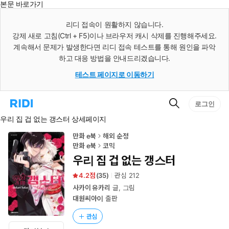
본문 바로가기
인
스
리디 접속이 원활하지 않습니다.
턴
강제 새로 고침(Ctrl + F5)이나 브라우저 캐시 삭제를 진행해주세요.
트
검
계속해서 문제가 발생한다면 리디 접속 테스트를 통해 원인을 파악
색
하고 대응 방법을 안내드리겠습니다.
테스트 페이지로 이동하기
검
리
로그인
색
디
우리 집 겁 없는 갱스터 상세페이지
홈
으
로
만화 e북
해외 순정
이
만화 e북
코믹
동
우리 집 겁 없는 갱스터
4.2
(
35
)
관심
212
사카이 유카리
글, 그림
대원씨아이
출판
관심