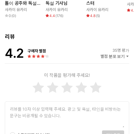
톨이 공주와 독설
독설 기사님
스터
사카
기사님
사카이 유카리
사카이 유카리
사카이 유카리
4
0
(
0
)
4.4
(
176
)
4.8
(
5
)
리뷰
4.2
35
명 평가
구매자 별점
별점 분포 보기
이 작품을 평가해 주세요!