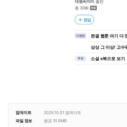
대원씨아이
출판
총 30화
관심
완결 웹툰 여기 다
이벤트
상상 그 이상! 고수위
소설 e북으로 보기
추천
업데이트
2025.10.01
업데이트
파일 정보
평균 31.9MB