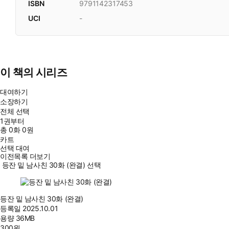
ISBN
9791142317453
UCI
-
이 책의 시리즈
대여하기
소장하기
전체 선택
1권부터
총
0
화
0원
카트
선택 대여
이전목록 더보기
등잔 밑 남사친 30화 (완결) 선택
등잔 밑 남사친 30화 (완결)
등록일
2025.10.01
용량
36MB
300
원