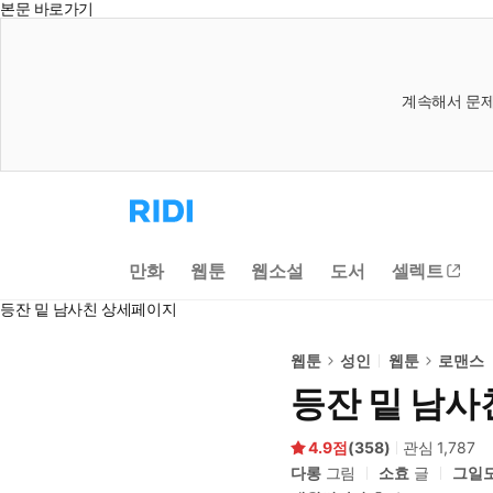
본문 바로가기
계속해서 문제
리
디
홈
으
만화
웹툰
웹소설
도서
셀렉트
로
이
등잔 밑 남사친 상세페이지
동
웹툰
성인
웹툰
로맨스
등잔 밑 남사
4.9
(
358
)
관심
1,787
다롱
그림
소효
글
그일