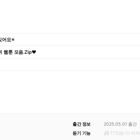
 있어요⭐
 웹툰 모음.Zip♥
출간 정보
2025.05.01
출간
듣기 기능
TTS(듣기)
미
지