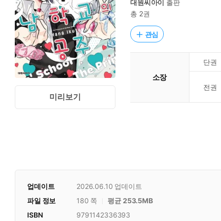
대원씨아이
출판
총 2권
관심
단권
소장
전권
미리보기
업데이트
2026.06.10
업데이트
파일 정보
180 쪽
평균 253.5MB
ISBN
9791142336393