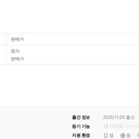
판매가
정가
판매가
출간 정보
2025.11.05
출간
듣기 기능
TTS(듣기)
미
지
지원 환경
앱
웹