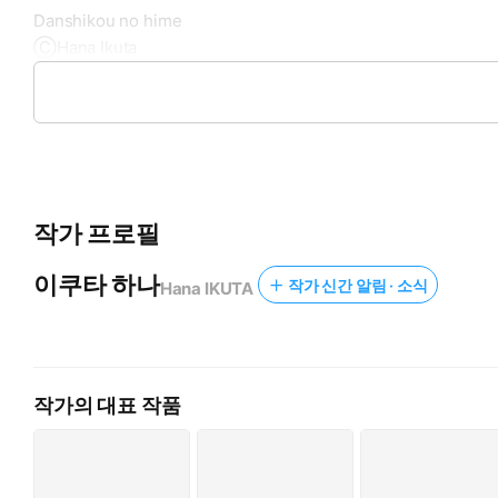
Danshikou no hime
ⒸHana Ikuta
All rights reserved.
First published in 2024 by ICHIJINSHA INC.,Tokyo, Japan.
Korean translation rights arranged with ICHIJINSHA INC.
작가 프로필
이쿠타 하나
작가 신간 알림 · 소식
Hana IKUTA
작가의 대표 작품