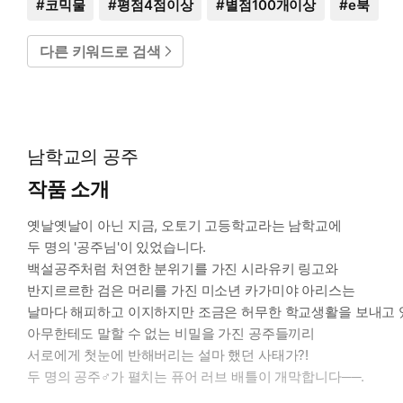
#
코믹물
#
평점4점이상
#
별점100개이상
#
e북
다른 키워드로 검색
남학교의 공주
작품 소개
옛날옛날이 아닌 지금, 오토기 고등학교라는 남학교에
두 명의 '공주님'이 있었습니다.
백설공주처럼 처연한 분위기를 가진 시라유키 링고와
반지르르한 검은 머리를 가진 미소년 카가미야 아리스는
날마다 해피하고 이지하지만 조금은 허무한 학교생활을 보내고 
아무한테도 말할 수 없는 비밀을 가진 공주들끼리
서로에게 첫눈에 반해버리는 설마 했던 사태가?!
두 명의 공주♂가 펼치는 퓨어 러브 배틀이 개막합니다──.