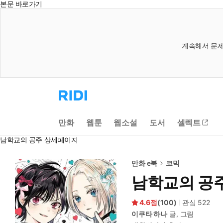
본문 바로가기
계속해서 문제
리
디
홈
으
만화
웹툰
웹소설
도서
셀렉트
로
이
남학교의 공주 상세페이지
동
만화 e북
코믹
남학교의 공
4.6
(
100
)
관심
522
이쿠타 하나
글, 그림