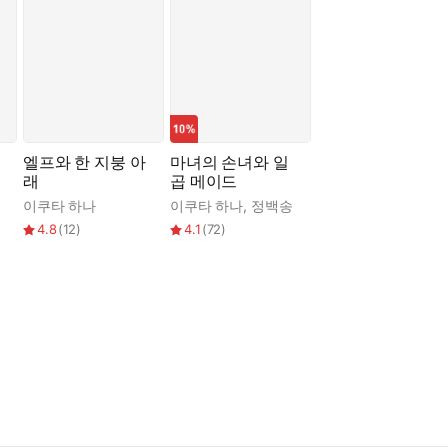
엘프와 한 지붕 아
마녀의 손녀와 일
래
곱 메이드
이쿠타 하나
이쿠타 하나
,
정백송
4.8
(
12
)
4.1
(
72
)