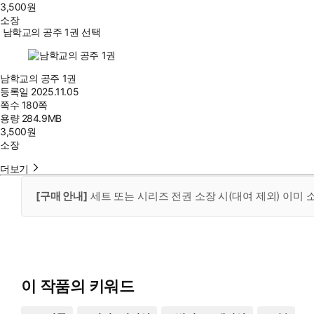
3,500
원
소장
남학교의 공주 1권 선택
남학교의 공주 1권
등록일
2025.11.05
쪽수
180쪽
용량
284.9MB
3,500
원
소장
더보기
[구매 안내]
세트 또는 시리즈 전권 소장 시(대여 제외) 이미
이 작품의 키워드