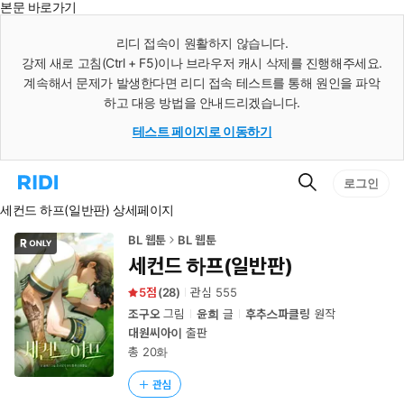
본문 바로가기
인
스
리디 접속이 원활하지 않습니다.
턴
강제 새로 고침(Ctrl + F5)이나 브라우저 캐시 삭제를 진행해주세요.
트
검
계속해서 문제가 발생한다면 리디 접속 테스트를 통해 원인을 파악
색
하고 대응 방법을 안내드리겠습니다.
테스트 페이지로 이동하기
검
리
로그인
색
디
세컨드 하프(일반판) 상세페이지
홈
으
로
BL 웹툰
BL 웹툰
이
세컨드 하프(일반판)
동
5
(
28
)
관심
555
조구오
그림
윤희
글
후추스파클링
원작
대원씨아이
출판
총 20화
관심