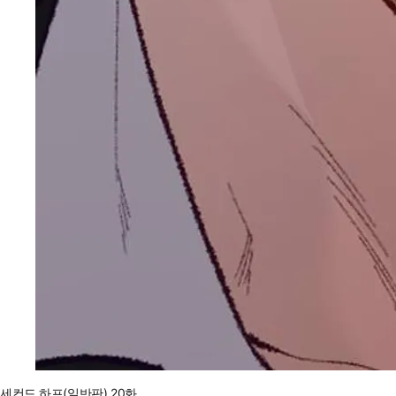
세컨드 하프(일반판) 20화