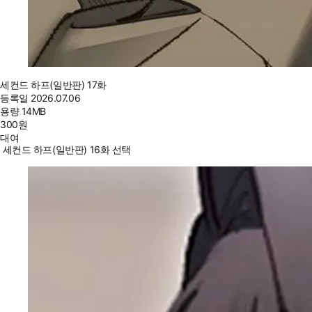
세컨드 하프(일반판) 17화
등록일
2026.07.06
용량
14MB
300
원
대여
세컨드 하프(일반판) 16화 선택