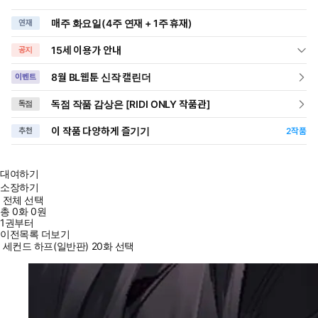
매주 화요일(4주 연재 + 1주 휴재)
연재
15세 이용가 안내
공지
8월 BL웹툰 신작 캘린더
이벤트
독점 작품 감상은 [RIDI ONLY 작품관]
독점
이 작품 다양하게 즐기기
추천
2
작품
대여하기
소장하기
전체 선택
총
0
화
0원
1권부터
이전목록 더보기
세컨드 하프(일반판) 20화 선택