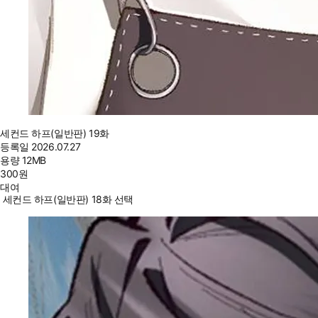
세컨드 하프(일반판) 19화
등록일
2026.07.27
용량
12MB
300
원
대여
세컨드 하프(일반판) 18화 선택