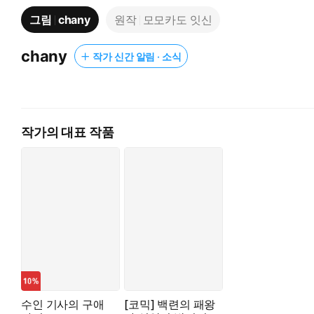
그림
chany
원작
모모카도 잇신
chany
작가 신간 알림 · 소식
작가의 대표 작품
수인 기사의 구애
[코믹] 백련의 패왕