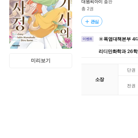
대원씨아이
출판
총 2권
관심
☀️폭염대책본부 4대
이벤트
리디만화학과 26학번
미리보기
단권
소장
전권