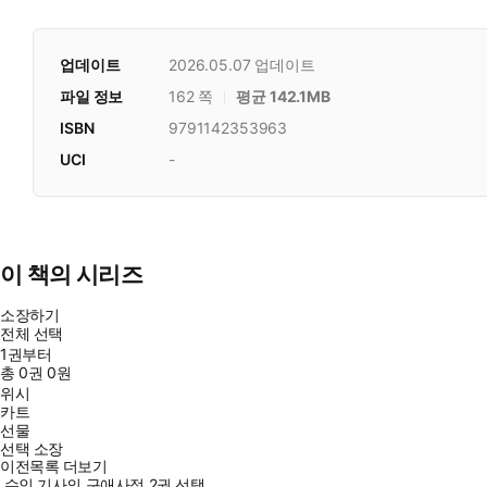
업데이트
2026.05.07
업데이트
파일 정보
162 쪽
평균 142.1MB
ISBN
9791142353963
UCI
-
이 책의 시리즈
소장하기
전체 선택
1권부터
총
0
권
0원
위시
카트
선물
선택 소장
이전목록 더보기
수인 기사의 구애사정 2권 선택