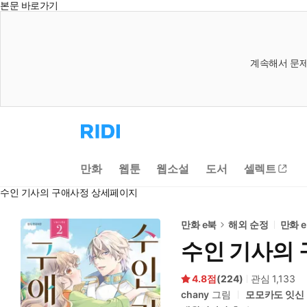
본문 바로가기
계속해서 문제
리
디
홈
으
만화
웹툰
웹소설
도서
셀렉트
로
이
수인 기사의 구애사정 상세페이지
동
만화 e북
해외 순정
만화 
수인 기사의
4.8
(
224
)
관심
1,133
chany
그림
모모카도 잇신