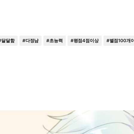
#
달달함
#
다정남
#
초능력
#
평점4점이상
#
별점100개