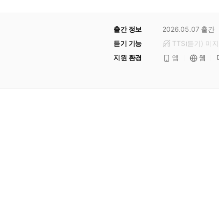
출간 정보
2026.05.07
출간
듣기 기능
TTS(듣기)
미
지
지원 환경
앱
웹