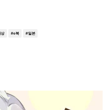
이상
#
e북
#
일본