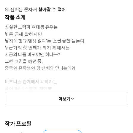
양 선배는 혼자서 살아갈 수 없어
작품 소개
성실한 노력파 여대생 유우는
뭐든 금세 잘하지만
남자에겐 ‘귀염성 없다’는 소릴 곧잘 듣는다.
누군가의 첫 번째가 되기 위해서는
지금의 나를 바꿔야만 하나─?
그런 고민을 하던 중,
중국인 유학생인 양 선배와 만나는데?!
비즈니스 관계에서 시작하는
퓨어 러브 스토리 개막♥
더보기
YANG SENPAI WA HITORI DE IKITE IKENAI
Ⓒ2025 sooncha/SQUARE ENIX CO., LTD.
First published in Japan in 2025 by SQUARE ENIX CO., LTD.
Korean translation rights arranged by DAEWON C.I. INC.
작가 프로필
Translation ⓒ2026 by SQUARE ENIX CO., LTD.