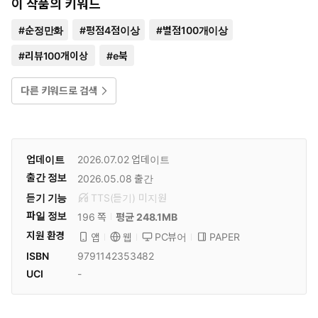
이 작품의 키워드
#
순정만화
#
평점4점이상
#
별점100개이상
#
리뷰100개이상
#
e북
다른 키워드로 검색
업데이트
2026.07.02
업데이트
출간 정보
2026.05.08
출간
듣기 기능
TTS(듣기)
미
지원
파일 정보
196 쪽
평균 248.1MB
지원 환경
PC뷰어
PAPER
앱
웹
ISBN
9791142353482
UCI
-