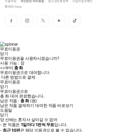
이용약관
개인정보 처리방침
청소년보호정책
사업자정보확인
©
RIDI Corp.
페
인
트
유
틱
이
스
위
튜
톡
스
타
터
브
북
그
램
무료이용권
닫기
무료이용권을 사용하시겠습니까?
사용 가능 :
장
<
>부터
총
화
무료이용권으로 대여합니다.
다른 방법으로 결제
무료이용권
닫기
무료이용권으로
총
화
대여 완료했습니다.
남은 작품 :
총
화
(
원)
남은 작품 결제하기
대여한 작품 바로보기
도움말
닫기
양 선배는 혼자서 살아갈 수 없어
- 본 작품은
1일
마다
1
편씩 무료
입니다.
-
최근
10편
은 해당 이용권으로 볼 수 없습니다.