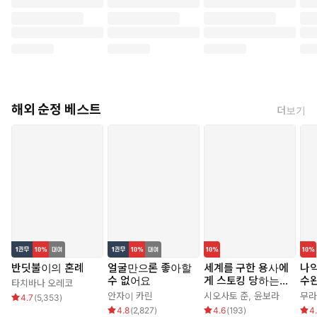
해외 순정 베스트
더보기
반딧불이의 혼례
얼굴만으론 좋아할
세계를 구한 용사에
나
수 없어요
게 스토킹 당하는
수
타치바나 오레코
시골 소녀 이야기
기를
안자이 카린
시오사토 준
,
윤보라
무라
4.7
(
5,353
)
4.8
(
2,827
)
4.6
(
193
)
4