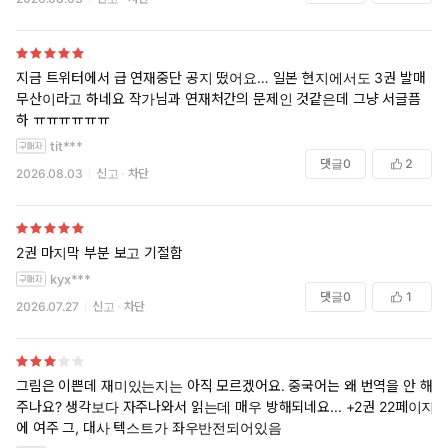
지금 트위터에서 급 연재중단 공지 떴어요… 일본 현지에서도 3권 발매
무산이라고 하네요 작가님과 연재처간의 문제인 것같은데 그냥 서글픔
하 ㅠㅠㅠㅠㅠㅠ
tit***
댓글
0
2
2026.08.03
신고
차단
2권 마지막 부분 보고 기절함
kyx***
댓글
0
1
2026.07.27
신고
차단
그림은 이쁜데 재미있는지는 아직 모르겠어요. 중국어는 왜 번역을 안 해
주나요? 생각보다 자주나와서 읽는데 매우 방해되네요... +2권 22페이지
에 여주 그, 대사 텍스트가 좌우반전되어있음