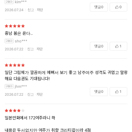
kim***
댓글
0
0
2026.07.24
신고
차단
중남 붐은 온다..
sho***
댓글
0
1
2026.07.22
신고
차단
일단 그림체가 깔끔하게 예뻐서 보기 좋고 남주여주 성격도 귀엽고 말랑
해요 다음권도 기대됩니다!
jhm***
댓글
0
1
2026.07.22
신고
차단
일본만화에서 172여주라니 하
내용은 두서없지만 여주가 취향 크리티컬이라 4점