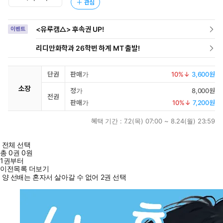
관심
<유루캠△> 후속권 UP!
이벤트
리디만화학과 26학번 하계 MT 출발!
단권
판매가
10
%↓
3,600원
소장
정가
8,000원
전권
판매가
10
%↓
7,200원
혜택 기간 :
7.2(목) 07:00 ~ 8.24(월) 23:59
전체 선택
총
0
권
0원
1권부터
이전목록 더보기
양 선배는 혼자서 살아갈 수 없어 2권 선택