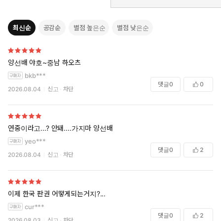
최신순
공감순
별점 높은순
별점 낮은순
양선배 야호~중남 하오츠
bkb***
댓글
0
0
2026.08.04
신고
차단
연중이라고...? 안돼....가지마 양선배
yeo***
댓글
0
2
2026.08.04
신고
차단
이제 한국 판권 어떻게되는거지?...
cur***
댓글
0
2
2026.08.03
신고
차단