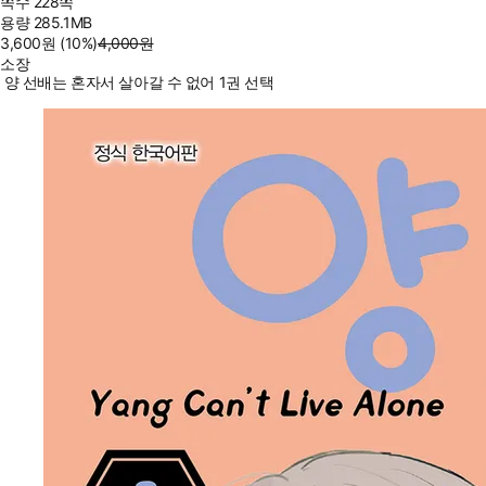
쪽수
228쪽
용량
285.1MB
3,600
원
(10%
)
4,000
원
소장
양 선배는 혼자서 살아갈 수 없어 1권 선택