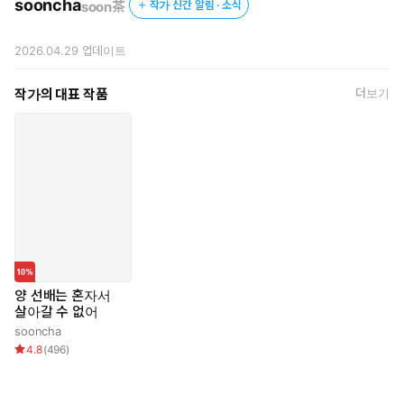
sooncha
soon茶
작가 신간 알림 · 소식
2026.04.29
업데이트
작가의 대표 작품
더보기
양 선배는 혼자서
살아갈 수 없어
sooncha
4.8
(
496
)