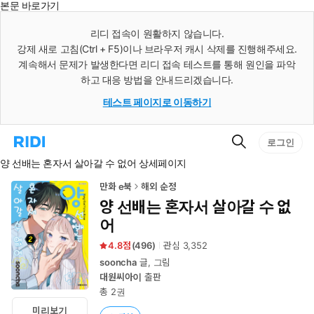
본문 바로가기
인
스
리디 접속이 원활하지 않습니다.
턴
강제 새로 고침(Ctrl + F5)이나 브라우저 캐시 삭제를 진행해주세요.
트
검
계속해서 문제가 발생한다면 리디 접속 테스트를 통해 원인을 파악
색
하고 대응 방법을 안내드리겠습니다.
테스트 페이지로 이동하기
검
리
로그인
색
디
양 선배는 혼자서 살아갈 수 없어 상세페이지
홈
으
로
만화 e북
해외 순정
이
양 선배는 혼자서 살아갈 수 없
동
어
4.8
(
496
)
관심
3,352
sooncha
글, 그림
대원씨아이
출판
총 2권
미리보기