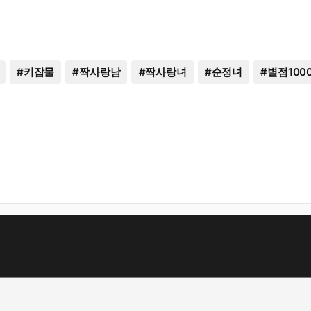
#
키잡물
#
짝사랑남
#
짝사랑녀
#
순정녀
#
별점100