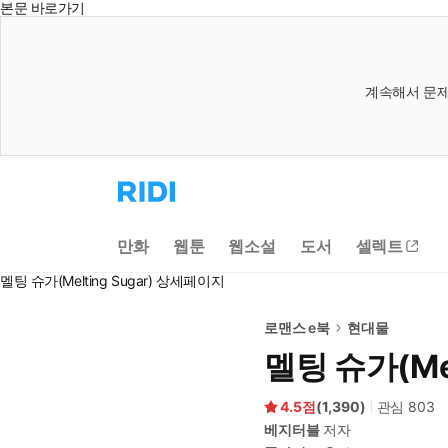
본문 바로가기
계속해서 문제
리
디
홈
으
만화
웹툰
웹소설
도서
셀렉트
로
이
멜팅 슈가(Melting Sugar) 상세페이지
동
로맨스 e북
현대물
멜팅 슈가(Mel
4.5
(
1,390
)
관심
803
베지터블
저자