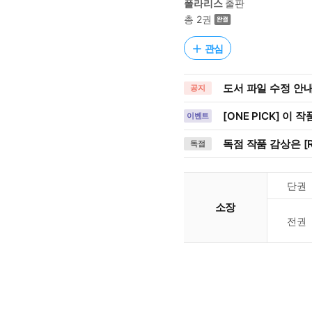
폴라리스
출판
총 2권
관심
도서 파일 수정 안내 (
공지
[ONE PICK] 이 
이벤트
독점 작품 감상은 [R
독점
단권
소장
전권