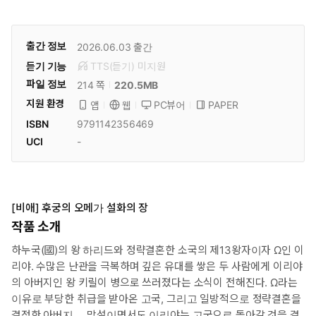
출간 정보
2026.06.03
출간
듣기 기능
TTS(듣기)
미
지원
파일 정보
220.5MB
214 쪽
지원 환경
PC뷰어
PAPER
앱
웹
ISBN
9791142356469
UCI
-
[비애] 후궁의 오메가 설화의 장
작품 소개
하누국(國)의 왕 하리드와 정략결혼한 소국의 제13왕자이자 Ω인 이
리야. 수많은 난관을 극복하며 깊은 유대를 쌓은 두 사람에게 이리야
의 아버지인 왕 키릴이 병으로 쓰러졌다는 소식이 전해진다. Ω라는
이유로 부당한 취급을 받아온 고국, 그리고 일방적으로 정략결혼을
결정한 아버지…. 망설이면서도 이리야는 고국으로 돌아갈 것을 결