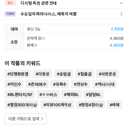
디지털 특전 관련 안내
공지
수요일의 파라다이스, 매혹의 비愛
이벤트
대여
권당 3일
2,100원
전자책 정가
4,900원
소장
판매가
4,900원
이 작품의 키워드
#
단행본완결
#
다정공
#
순정공
#
절륜공
#
사랑꾼공
#
미인수
#
츤데레수
#
유혹수
#
연상수
#
역사/시대
#
BL판타지/SF
#
ㅇㅇ버스
#
해외BL
#
달달BL
#
별점500개이상
#
리뷰100개이상
#
평점4점이상
#
비애
다른 키워드로 검색