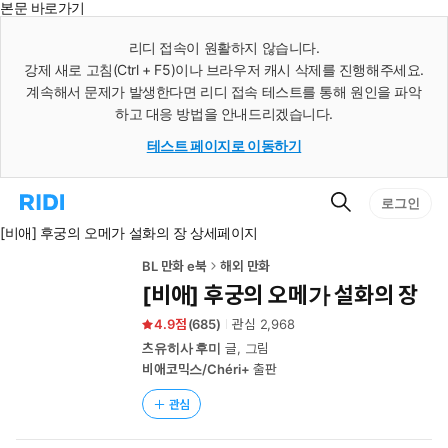
본문 바로가기
인
스
리디 접속이 원활하지 않습니다.
턴
강제 새로 고침(Ctrl + F5)이나 브라우저 캐시 삭제를 진행해주세요.
트
검
계속해서 문제가 발생한다면 리디 접속 테스트를 통해 원인을 파악
색
하고 대응 방법을 안내드리겠습니다.
테스트 페이지로 이동하기
검
리
로그인
색
디
[비애] 후궁의 오메가 설화의 장 상세페이지
홈
으
로
BL 만화 e북
해외 만화
이
[비애] 후궁의 오메가 설화의 장
동
4.9
(
685
)
관심
2,968
츠유히사 후미
글, 그림
비애코믹스/Chéri+
출판
관심