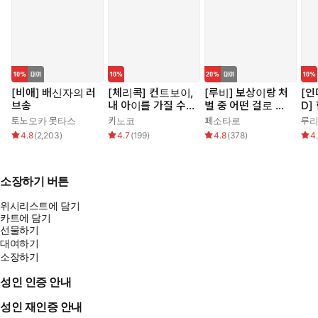
[비애] 배신자의 러
[체리콕] 컨트보이,
[루비] 보상이랑 처
[인
브송
내 아이를 가질 수
벌 중 어떤 걸로 할
D]
있습니다!
래요?
봐
토노오카 못타스
키노코
페소타로
루
4.8
(
2,203
)
4.7
(
199
)
4.8
(
378
)
4
소장하기 버튼
위시리스트에 담기
카트에 담기
선물하기
대여하기
소장하기
성인 인증 안내
성인 재인증 안내