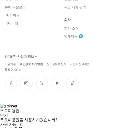
뷰어 다운로드
사업 제휴 문의
CP사이트
회사
리디바탕
회사 소개
인재채용
리디(주) 사업자 정보
이용약관
개인정보 처리방침
청소년보호정책
사업자정보확인
©
RIDI Corp.
페
인
트
유
틱
이
스
위
튜
톡
스
타
터
브
북
그
램
무료이용권
닫기
무료이용권을 사용하시겠습니까?
사용 가능 :
장