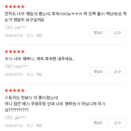
전작도 너무 재밌게 봤는데 후속이라뇨ㅠㅠㅠ 하 진짜 둘이 백년해로 하
는거 영원히 보구싶어요
saf***
댓글
0
0
2026.07.14
신고
차단
수가 너무 예쁘다..계속 후속편 내주세요..
dyw***
댓글
0
0
2026.07.14
신고
차단
스토리는 전보다 더 좋아졌는데
아니 잠깐 애가 주렁주렁 인데 너무 생략한거 아닙니까 작가
님??????????
gkf***
댓글
0
0
2026.07.14
신고
차단