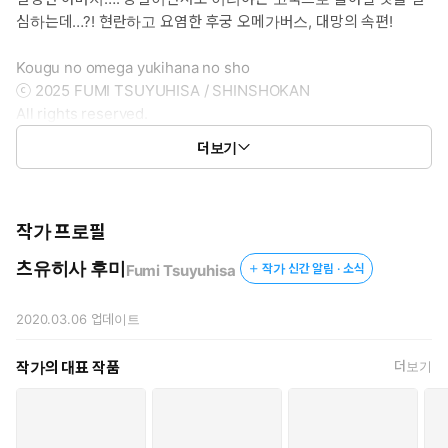
심하는데…?! 현란하고 요염한 후궁 오메가버스, 대망의 속편!
Kougu no omega yukihana no sho
ⓒ 2025 FUMI TSUYUHISA / SHINSHOKAN
All rights reserved.
First published in Japan in 2025 by SHINSHOKAN CO., LTD.
더보기
TOKYO.
Korean translation rights arranged with SHINSHOKAN CO.,
LTD.and DAEWON C. I. INC.
작가 프로필
츠유히사 후미
Fumi Tsuyuhisa
작가 신간 알림 · 소식
2020.03.06
업데이트
작가의 대표 작품
더보기