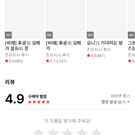
[비애] 후궁의 오메
[비애] 후궁의 오메
오니가 기다리는 밤
그
가 설화의 장
가
스는
츠유히사 후미
츠유히사 후미
츠유히사 후미
츠유
4.6
(
697
)
4.9
(
685
)
4.7
(
1,341
)
4
리뷰
4.9
685
명 평가
구매자 별점
별점 분포 보기
이 작품을 평가해 주세요!