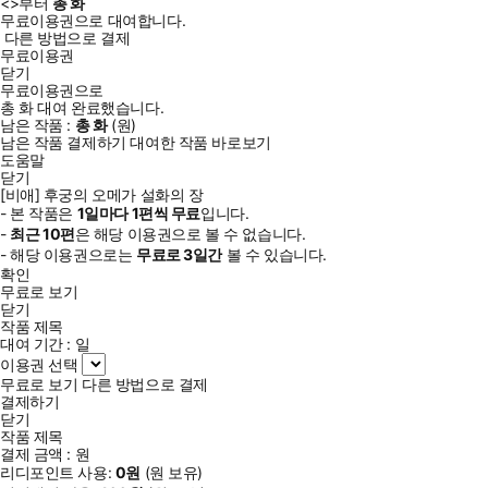
<
>부터
총
화
무료이용권으로 대여합니다.
다른 방법으로 결제
무료이용권
닫기
무료이용권으로
총
화
대여 완료했습니다.
남은 작품 :
총
화
(
원)
남은 작품 결제하기
대여한 작품 바로보기
도움말
닫기
[비애] 후궁의 오메가 설화의 장
- 본 작품은
1일
마다
1
편씩 무료
입니다.
-
최근
10편
은 해당 이용권으로 볼 수 없습니다.
- 해당 이용권으로는
무료로
3일
간
볼 수 있습니다.
확인
무료로 보기
닫기
작품 제목
대여 기간 :
일
이용권 선택
무료로 보기
다른 방법으로 결제
결제하기
닫기
작품 제목
결제 금액 :
원
리디포인트 사용:
0
원
(
원 보유)