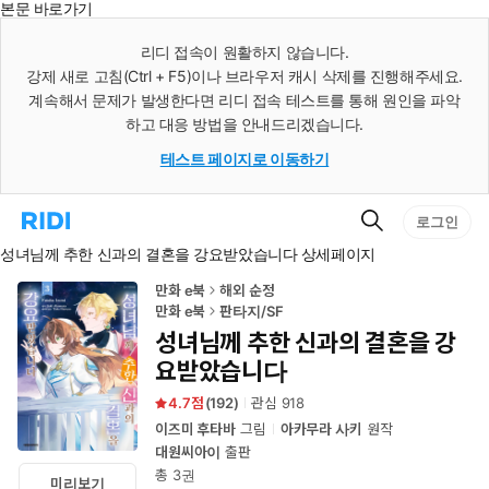
본문 바로가기
인
스
리디 접속이 원활하지 않습니다.
턴
강제 새로 고침(Ctrl + F5)이나 브라우저 캐시 삭제를 진행해주세요.
트
검
계속해서 문제가 발생한다면 리디 접속 테스트를 통해 원인을 파악
색
하고 대응 방법을 안내드리겠습니다.
테스트 페이지로 이동하기
검
리
로그인
색
디
성녀님께 추한 신과의 결혼을 강요받았습니다 상세페이지
홈
으
로
만화 e북
해외 순정
이
만화 e북
판타지/SF
동
성녀님께 추한 신과의 결혼을 강
요받았습니다
4.7
(
192
)
관심
918
이즈미 후타바
그림
아카무라 사키
원작
대원씨아이
출판
총 3권
미리보기