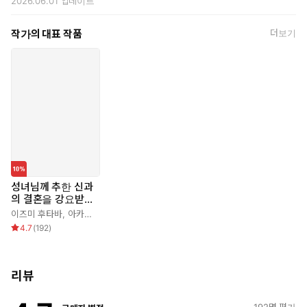
2026.06.01
업데이트
작가의 대표 작품
더보기
성녀님께 추한 신과
의 결혼을 강요받았
습니다
이즈미 후타바
,
아카무라 사키
4.7
(
192
)
리뷰