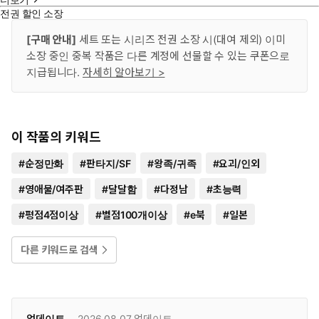
전권 할인 소장
[구매 안내]
세트 또는 시리즈 전권 소장 시(대여 제외) 이미
소장 중인 중복 작품은 다른 계정에 선물할 수 있는 쿠폰으로
지급됩니다.
자세히 알아보기 >
이 작품의 키워드
#
순정만화
#
판타지/SF
#
왕족/귀족
#
요괴/인외
#
영애물/여주판
#
달달함
#
다정남
#
초능력
#
평점4점이상
#
별점100개이상
#
e북
#
일본
다른 키워드로 검색
업데이트
2026.08.07
업데이트