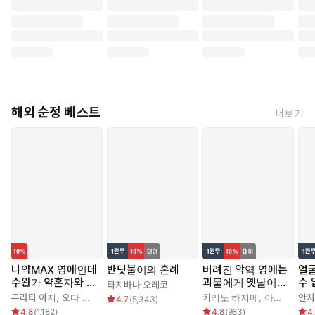
해외 순정 베스트
더보기
나약MAX 영애인데
반딧불이의 혼례
버려진 악역 영애는
얼
수완가 약혼자와 내
괴물에게 옛날이야
수
타치바나 오레코
기를 하고 말았다
기를 들려준다
무라타 아지
,
오다 히로
키리노 하지메
,
아키자와 에데
안자
4.7
(
5,343
)
4.8
(
1,182
)
4.8
(
983
)
4