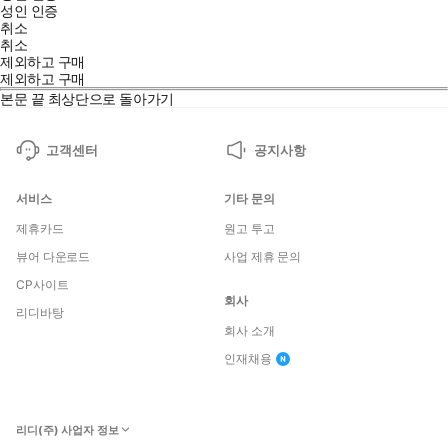
성인 인증
취소
취소
제외하고 구매
제외하고 구매
본문 끝
최상단으로 돌아가기
고객센터
공지사항
서비스
기타 문의
제휴카드
원고 투고
뷰어 다운로드
사업 제휴 문의
CP사이트
회사
리디바탕
소꿉친구인 성녀에게서 ‘무능신’이라 불리는 추한 신과 결혼할 것을
회사 소개
강요받은 엘레노아. ···그런 줄 알았는데, 설마 그 신이 절세미남인 데
인재채용
다 무능신은커녕 최고신이라는 게 사실인가요?! 약혼 파기와 성녀
들의 괴롭힘에도 굴하지 않고 당당히 성녀(대리) 역할을 해내겠습니
다! 낙오 성녀의 역경 신데렐라 스토리!
리디(주) 사업자 정보