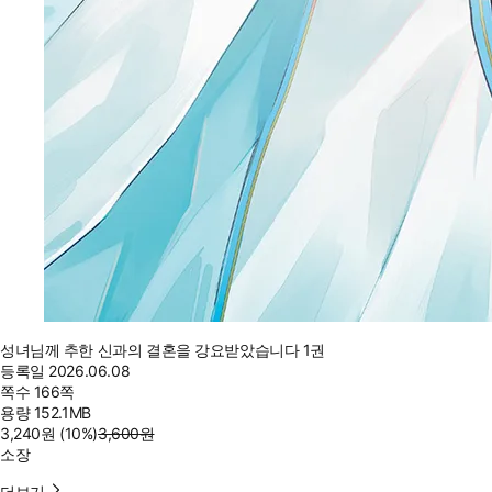
성녀님께 추한 신과의 결혼을 강요받았습니다 1권
등록일
2026.06.08
쪽수
166쪽
용량
152.1MB
3,240
원
(10%
)
3,600
원
소장
더보기