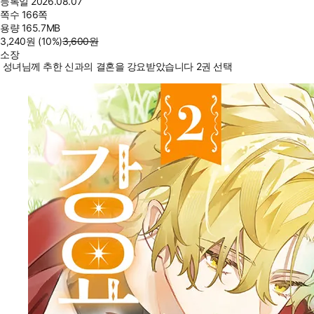
등록일
2026.08.07
쪽수
166쪽
용량
165.7MB
3,240
원
(10%
)
3,600
원
소장
성녀님께 추한 신과의 결혼을 강요받았습니다 2권 선택