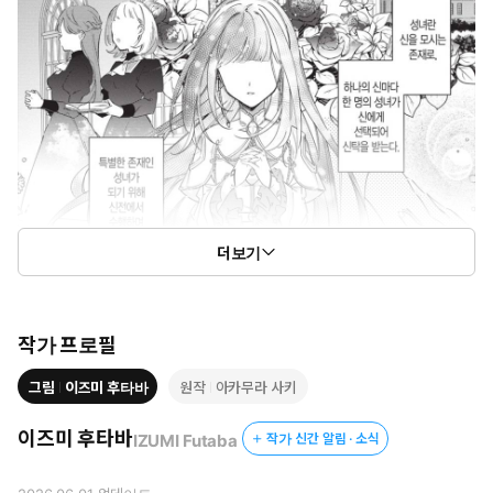
더보기
작가 프로필
그림
이즈미 후타바
원작
아카무라 사키
이즈미 후타바
IZUMI Futaba
작가 신간 알림 · 소식