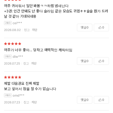
여주 귀여워서 일단 봐봄ㅋㅋ하렘 냄새난다
+3권: 인간 안돼도 난 좋다 슬라임 같은 모습도 귀엽ㅎㅎ슬슬 뭔가 드러
날 것 같아 기대되네용
cel***
댓글
0
0
2026.08.02
신고
차단
여주가 너무 좋아... 당차고 매력적인 캐릭터임
dlw***
댓글
0
0
2026.07.25
신고
차단
제발 다음권요 진짜 제발
보고 싶어서 잠을 잘 수가 없습니다
omd***
댓글
0
0
2026.07.23
신고
차단