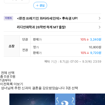
관심
<완전 쓰레기인 와타라세인데> 후속권 UP!
이벤트
리디만화학과 26학번 하계 MT 출발!
단권
판매가
10
%↓
3,240원
소장
정가
10,800원
전권
판매가
10
%↓
9,720원
혜택 기간 :
8.7(금) 07:00 ~ 9.3(목) 23:59
전체 선택
총
0
권
0원
1권부터
이전목록 더보기
성녀님께 추한 신과의 결혼을 강요받았습니다 3권 선택