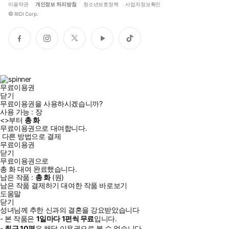
이용약관
개인정보 처리방침
청소년보호정책
사업자정보확인
ⓒFutaba Izumi 2023, Saki Akamura 2023, Taku Haruno
©
RIDI Corp.
2023 / KADOKAWA CORPORATION
페
인
트
유
틱
이
스
위
튜
톡
스
타
터
브
북
그
램
무료이용권
닫기
무료이용권을 사용하시겠습니까?
사용 가능 :
장
<
>부터
총
화
무료이용권으로 대여합니다.
다른 방법으로 결제
무료이용권
닫기
무료이용권으로
총
화
대여 완료했습니다.
남은 작품 :
총
화
(
원)
남은 작품 결제하기
대여한 작품 바로보기
도움말
닫기
성녀님께 추한 신과의 결혼을 강요받았습니다
- 본 작품은
1일
마다
1
편씩 무료
입니다.
-
최근
10편
은 해당 이용권으로 볼 수 없습니다.