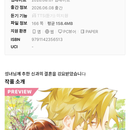
출간 정보
2026.06.08
출간
듣기 기능
TTS(듣기)
미
지원
파일 정보
166 쪽
평균 158.4MB
지원 환경
PC뷰어
PAPER
앱
웹
ISBN
9791142356513
UCI
-
성녀님께 추한 신과의 결혼을 강요받았습니다
작품 소개