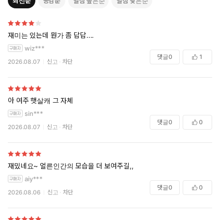
최신순
공감순
별점 높은순
별점 낮은순
재미는 있는데 뭔가 좀 답답....
wiz***
댓글
0
1
2026.08.07
신고
차단
아 여주 햇살캐 그 자쳬
sin***
댓글
0
0
2026.08.07
신고
차단
재밌네요~ 얼른인간의 모습을 더 보여주길,,
aiy***
댓글
0
0
2026.08.06
신고
차단