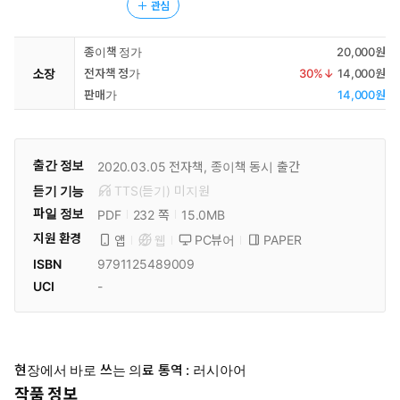
관심
종이책 정가
20,000원
소장
전자책 정가
30
%↓
14,000원
판매가
14,000원
출간 정보
2020.03.05
전자책, 종이책 동시 출간
듣기 기능
TTS(듣기)
미
지원
파일 정보
PDF
15.0MB
232 쪽
지원 환경
PC뷰어
PAPER
앱
웹
ISBN
9791125489009
UCI
-
현장에서 바로 쓰는 의료 통역 : 러시아어
작품 정보