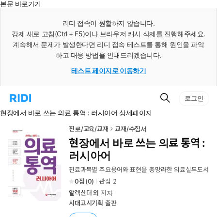
본문 바로가기
인
스
리디 접속이 원활하지 않습니다.
턴
강제 새로 고침(Ctrl + F5)이나 브라우저 캐시 삭제를 진행해주세요.
트
검
계속해서 문제가 발생한다면 리디 접속 테스트를 통해 원인을 파악
색
하고 대응 방법을 안내드리겠습니다.
테스트 페이지로 이동하기
검
리
로그인
색
디
현장에서 바로 쓰는 의료 통역 : 러시아어 상세페이지
홈
으
로
진로/교육/교재
교재/수험서
이
현장에서 바로 쓰는 의료 통역 :
동
러시아어
진료과목별 주요용어와 표현을 총망라한 의료실무도서
0
(
0
)
관심
2
알렉산더 외
저자
시대고시기획
출판