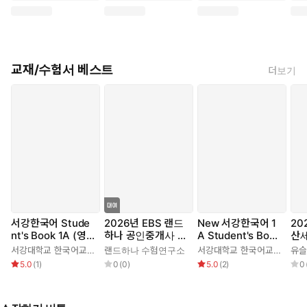
교재/수험서 베스트
더보기
서강한국어 Stude
2026년 EBS 랜드
New 서강한국어 1
20
nt's Book 1A (영
하나 공인중개사 올
A Student's Book
산세
어판) 3rd edition
인원요약집_부동산
(영어판)
편 
서강대학교 한국어교육원
랜드하나 수험연구소
서강대학교 한국어교육원
유
공시법
무 
5.0
(
1
)
0
(
0
)
5.0
(
2
)
0
포함