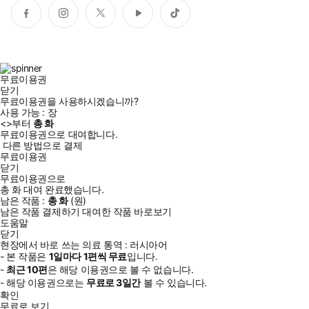
페
인
트
유
틱
이
스
위
튜
톡
스
타
터
브
북
그
램
무료이용권
닫기
무료이용권을 사용하시겠습니까?
사용 가능 :
장
<
>부터
총
화
무료이용권으로 대여합니다.
다른 방법으로 결제
무료이용권
닫기
무료이용권으로
총
화
대여 완료했습니다.
남은 작품 :
총
화
(
원)
남은 작품 결제하기
대여한 작품 바로보기
도움말
닫기
현장에서 바로 쓰는 의료 통역 : 러시아어
- 본 작품은
1일
마다
1
편씩 무료
입니다.
-
최근
10편
은 해당 이용권으로 볼 수 없습니다.
- 해당 이용권으로는
무료로
3일
간
볼 수 있습니다.
확인
무료로 보기