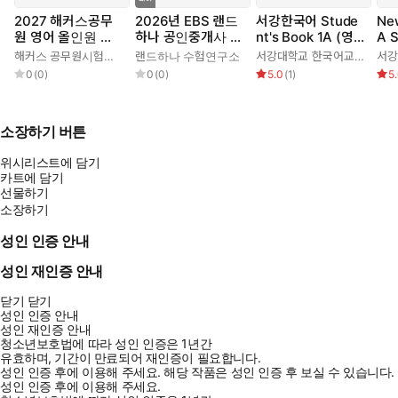
2027 해커스공무
2026년 EBS 랜드
서강한국어 Stude
Ne
원 영어 올인원 기
하나 공인중개사 올
nt's Book 1A (영
A S
본서
인원요약집_부동산
어판) 3rd edition
(영
해커스 공무원시험연구소
랜드하나 수험연구소
서강대학교 한국어교육원
공시법
0
(
0
)
0
(
0
)
5.0
(
1
)
5
소장하기 버튼
위시리스트에 담기
카트에 담기
선물하기
소장하기
성인 인증 안내
성인 재인증 안내
닫기
닫기
성인 인증 안내
성인 재인증 안내
청소년보호법에 따라 성인 인증은 1년간
유효하며, 기간이 만료되어 재인증이 필요합니다.
성인 인증 후에 이용해 주세요.
해당 작품은 성인 인증 후 보실 수 있습니다.
성인 인증 후에 이용해 주세요.