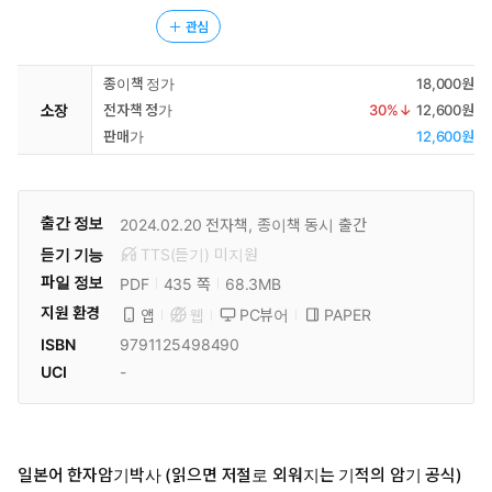
관심
종이책 정가
18,000원
소장
전자책 정가
30
%↓
12,600원
판매가
12,600원
출간 정보
2024.02.20
전자책, 종이책 동시 출간
듣기 기능
TTS(듣기)
미
지원
파일 정보
PDF
68.3MB
435 쪽
지원 환경
PC뷰어
PAPER
앱
웹
ISBN
9791125498490
UCI
-
일본어 한자암기박사 (읽으면 저절로 외워지는 기적의 암기 공식)