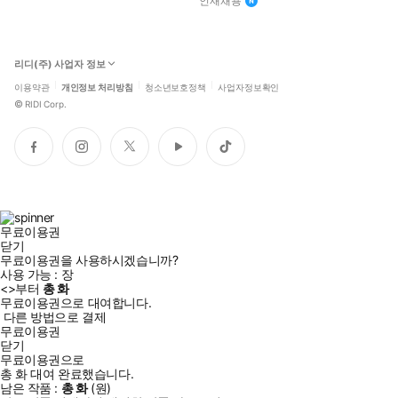
인재채용
리디(주) 사업자 정보
이용약관
개인정보 처리방침
청소년보호정책
사업자정보확인
©
RIDI Corp.
페
인
트
유
틱
이
스
위
튜
톡
스
타
터
브
북
그
램
무료이용권
닫기
무료이용권을 사용하시겠습니까?
사용 가능 :
장
<
>부터
총
화
무료이용권으로 대여합니다.
다른 방법으로 결제
무료이용권
닫기
무료이용권으로
총
화
대여 완료했습니다.
남은 작품 :
총
화
(
원)