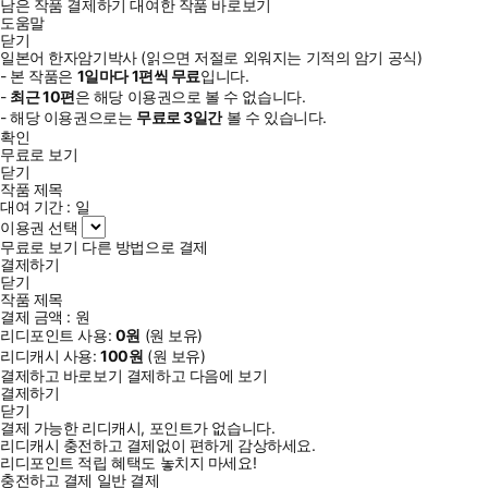
남은 작품 결제하기
대여한 작품 바로보기
도움말
닫기
일본어 한자암기박사 (읽으면 저절로 외워지는 기적의 암기 공식)
- 본 작품은
1일
마다
1
편씩 무료
입니다.
-
최근
10편
은 해당 이용권으로 볼 수 없습니다.
- 해당 이용권으로는
무료로
3일
간
볼 수 있습니다.
확인
무료로 보기
닫기
작품 제목
대여 기간 :
일
이용권 선택
무료로 보기
다른 방법으로 결제
결제하기
닫기
작품 제목
결제 금액 :
원
리디포인트 사용:
0
원
(
원 보유)
리디캐시 사용:
100
원
(
원 보유)
결제하고 바로보기
결제하고 다음에 보기
결제하기
닫기
결제 가능한 리디캐시, 포인트가 없습니다.
리디캐시 충전하고 결제없이 편하게 감상하세요.
리디포인트 적립 혜택도 놓치지 마세요!
충전하고 결제
일반 결제