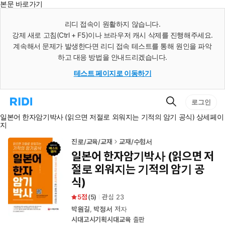
본문 바로가기
인
스
리디 접속이 원활하지 않습니다.
턴
강제 새로 고침(Ctrl + F5)이나 브라우저 캐시 삭제를 진행해주세요.
트
검
계속해서 문제가 발생한다면 리디 접속 테스트를 통해 원인을 파악
색
하고 대응 방법을 안내드리겠습니다.
테스트 페이지로 이동하기
검
리
로그인
색
디
일본어 한자암기박사 (읽으면 저절로 외워지는 기적의 암기 공식) 상세페이
홈
지
으
로
이
진로/교육/교재
교재/수험서
동
일본어 한자암기박사 (읽으면 저
절로 외워지는 기적의 암기 공
식)
5
(
5
)
관심
23
박원길
,
박정서
저자
시대고시기획시대교육
출판