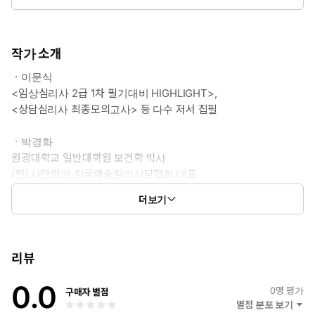
작가 소개
ㆍ이문식
<임상심리사 2급 1차 필기대비 HIGHLIGHT>,
<상담심리사 최종모의고사> 등 다수 저서 집필
ㆍ박경화
원광대학교 일반대학원 보건학 박사
(현) 사단법인 한국예술심리상담협회 대표
(현) 국제신학대학원대학교 상담심리학과 교수
더보기
(현) 원광대학교 일반대학원 보건학과 외래교수
리뷰
0.0
0
명 평가
구매자 별점
별점 분포 보기