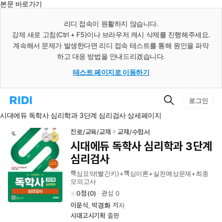
본문 바로가기
인
스
리디 접속이 원활하지 않습니다.
턴
강제 새로 고침(Ctrl + F5)이나 브라우저 캐시 삭제를 진행해주세요.
트
검
계속해서 문제가 발생한다면 리디 접속 테스트를 통해 원인을 파악
색
하고 대응 방법을 안내드리겠습니다.
테스트 페이지로 이동하기
검
리
로그인
색
디
시대에듀 독학사 심리학과 3단계 심리검사 상세페이지
홈
으
로
진로/교육/교재
교재/수험서
이
시대에듀 독학사 심리학과 3단계
동
심리검사
핵심요약(빨간키)+핵심이론+실전예상문제+최종
모의고사
0
(
0
)
관심
0
이문식
,
박경화
저자
시대고시기획
출판