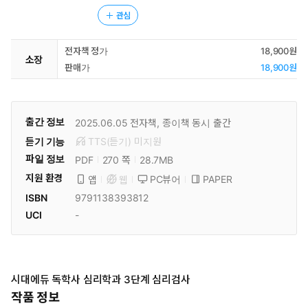
관심
전자책 정가
18,900원
소장
판매가
18,900원
출간 정보
2025.06.05
전자책, 종이책 동시 출간
듣기 기능
TTS(듣기)
미
지원
파일 정보
PDF
28.7MB
270 쪽
지원 환경
PC뷰어
PAPER
앱
웹
ISBN
9791138393812
UCI
-
시대에듀 독학사 심리학과 3단계 심리검사
작품 정보