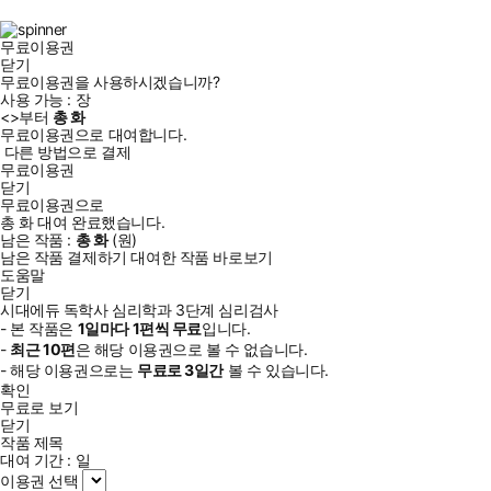
북
그
램
무료이용권
닫기
무료이용권을 사용하시겠습니까?
사용 가능 :
장
<
>부터
총
화
무료이용권으로 대여합니다.
다른 방법으로 결제
무료이용권
본 교재는 독학사 시험을 준비하는 수험생들이 단기간에 효과적인
닫기
학습을 할 수 있도록 다음과 같이 구성하였습니다.
무료이용권으로
총
화
대여 완료했습니다.
남은 작품 :
총
화
(
원)
ㆍ빨리보는 간단한 키워드
남은 작품 결제하기
대여한 작품 바로보기
요점을 정리한 ‘빨리보는 간단한 키워드’로 전반적인 내용을 한눈에
도움말
닫기
파악할 수 있도록 하였습니다.
시대에듀 독학사 심리학과 3단계 심리검사
ㆍ핵심이론
- 본 작품은
1일
마다
1
편씩 무료
입니다.
-
최근
10편
은 해당 이용권으로 볼 수 없습니다.
2022년 시험부터 적용된 개정 평가영역을 바탕으로, 시험에 출제
- 해당 이용권으로는
무료로
3일
간
볼 수 있습니다.
될 수 있는 내용을 분석하여 ‘핵심이론’으로 구성하였습니다.
확인
ㆍ실전예상문제
무료로 보기
닫기
해당 영역에 맞는 출제 포인트를 분석하여 구성한 ‘실전예상문제’를
작품 제목
수록하였습니다.
대여 기간 :
일
ㆍ최종모의고사
이용권 선택