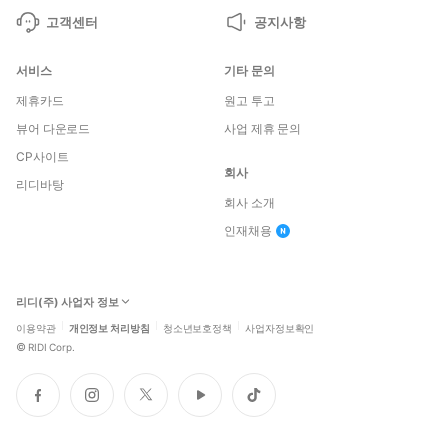
고객센터
공지사항
서비스
기타 문의
제휴카드
원고 투고
뷰어 다운로드
사업 제휴 문의
CP사이트
회사
리디바탕
회사 소개
인재채용
리디(주) 사업자 정보
이용약관
개인정보 처리방침
청소년보호정책
사업자정보확인
©
RIDI Corp.
페
인
트
유
틱
이
스
위
튜
톡
스
타
터
브