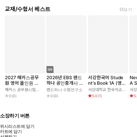
교재/수험서 베스트
더보기
2027 해커스공무
2026년 EBS 랜드
서강한국어 Stude
Ne
원 영어 올인원 기
하나 공인중개사 올
nt's Book 1A (영
A S
본서
인원요약집_부동산
어판) 3rd edition
(영
해커스 공무원시험연구소
랜드하나 수험연구소
서강대학교 한국어교육원
공시법
0
(
0
)
0
(
0
)
5.0
(
1
)
5
소장하기 버튼
위시리스트에 담기
카트에 담기
선물하기