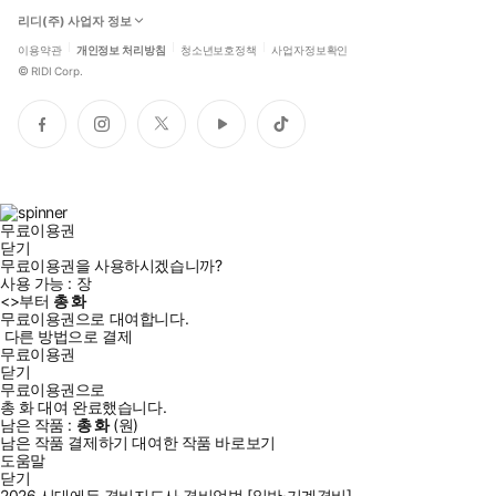
리디(주) 사업자 정보
이용약관
개인정보 처리방침
청소년보호정책
사업자정보확인
©
RIDI Corp.
페
인
트
유
틱
이
스
위
튜
톡
스
타
터
브
북
그
램
무료이용권
닫기
무료이용권을 사용하시겠습니까?
사용 가능 :
장
<
>부터
총
화
무료이용권으로 대여합니다.
다른 방법으로 결제
무료이용권
닫기
무료이용권으로
총
화
대여 완료했습니다.
남은 작품 :
총
화
(
원)
남은 작품 결제하기
대여한 작품 바로보기
도움말
닫기
2026 시대에듀 경비지도사 경비업법 [일반·기계경비]