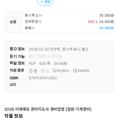
관심
종이책 정가
35,000원
소장
전자책 정가
30
%↓
24,500원
판매가
24,500원
출간 정보
2026.03.30
전자책, 종이책 동시 출간
듣기 기능
TTS(듣기)
미
지원
파일 정보
PDF
34.4MB
626 쪽
지원 환경
PC뷰어
PAPER
앱
웹
ISBN
9791143413062
UCI
-
2026 시대에듀 경비지도사 경비업법 [일반·기계경비]
작품 정보