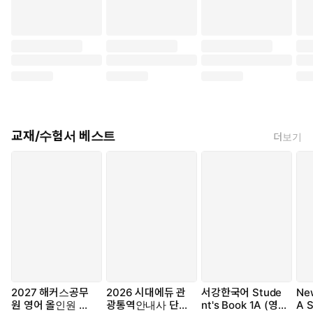
교재/수험서 베스트
더보기
2027 해커스공무
2026 시대에듀 관
서강한국어 Stude
Ne
원 영어 올인원 기
광통역안내사 단기
nt's Book 1A (영
A S