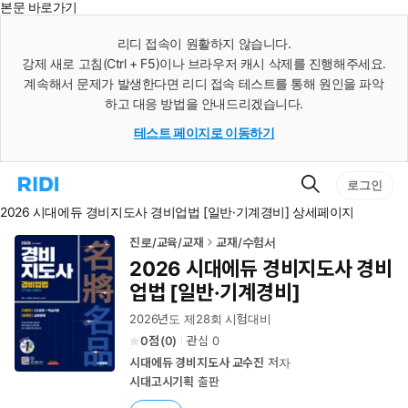
본문 바로가기
인
스
리디 접속이 원활하지 않습니다.
턴
강제 새로 고침(Ctrl + F5)이나 브라우저 캐시 삭제를 진행해주세요.
트
검
계속해서 문제가 발생한다면 리디 접속 테스트를 통해 원인을 파악
색
하고 대응 방법을 안내드리겠습니다.
테스트 페이지로 이동하기
검
리
로그인
색
디
2026 시대에듀 경비지도사 경비업법 [일반·기계경비] 상세페이지
홈
으
로
진로/교육/교재
교재/수험서
이
2026 시대에듀 경비지도사 경비
동
업법 [일반·기계경비]
2026년도 제28회 시험대비
0
(
0
)
관심
0
시대에듀 경비지도사 교수진
저자
시대고시기획
출판