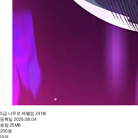
S급 나무로 레벨업 241화
등록일
2026.08.04
용량
25MB
200
원
대여