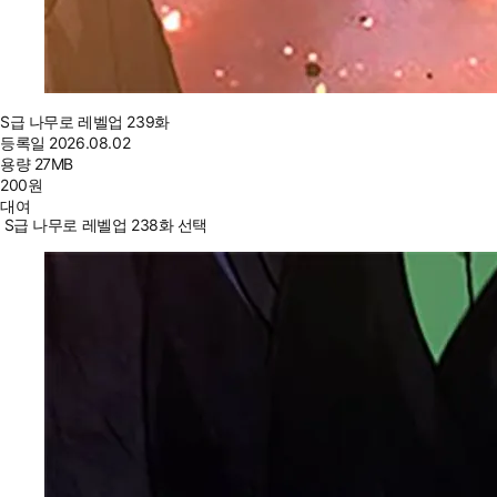
S급 나무로 레벨업 239화
등록일
2026.08.02
용량
27MB
200
원
대여
S급 나무로 레벨업 238화 선택