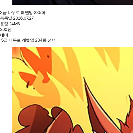
S급 나무로 레벨업 235화
등록일
2026.07.27
용량
24MB
200
원
대여
S급 나무로 레벨업 234화 선택