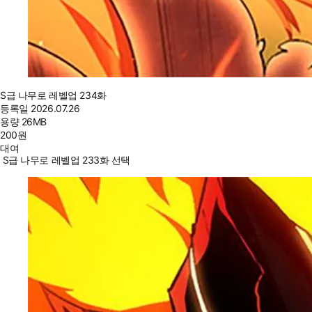
S급 나무로 레벨업 234화
등록일
2026.07.26
용량
26MB
200
원
대여
S급 나무로 레벨업 233화 선택