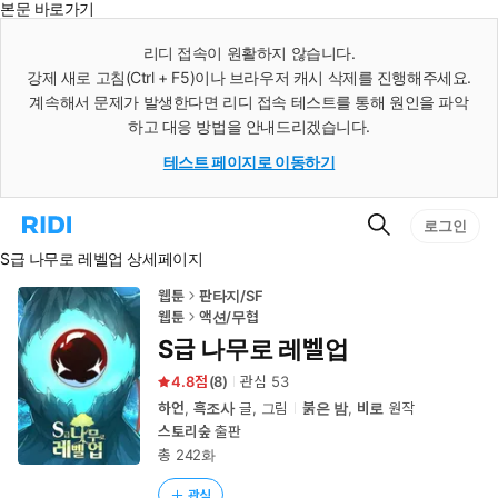
본문 바로가기
인
스
리디 접속이 원활하지 않습니다.
턴
강제 새로 고침(Ctrl + F5)이나 브라우저 캐시 삭제를 진행해주세요.
트
검
계속해서 문제가 발생한다면 리디 접속 테스트를 통해 원인을 파악
색
하고 대응 방법을 안내드리겠습니다.
테스트 페이지로 이동하기
검
리
로그인
색
디
S급 나무로 레벨업 상세페이지
홈
으
로
웹툰
판타지/SF
이
웹툰
액션/무협
동
S급 나무로 레벨업
4.8
(
8
)
관심
53
하언
,
흑조사
글, 그림
붉은 밤
,
비로
원작
스토리숲
출판
총 242화
관심