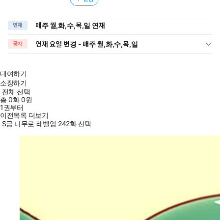
매주 월,화,수,목,일 연재
연재
연재 요일 변경 - 매주 월,화,수,목,일
공지
대여하기
소장하기
전체 선택
총
0
화
0원
1권부터
이전목록 더보기
S급 나무로 레벨업 242화 선택