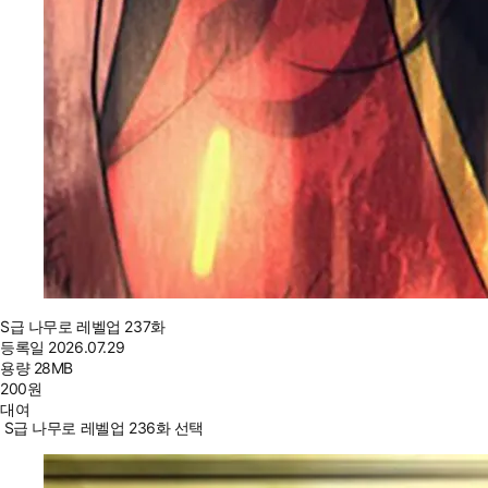
S급 나무로 레벨업 237화
등록일
2026.07.29
용량
28MB
200
원
대여
S급 나무로 레벨업 236화 선택