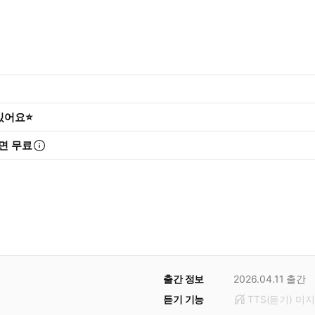
 있어요⭐
면 무료
출간 정보
2026.04.11
출간
듣기 기능
TTS(듣기)
미
지