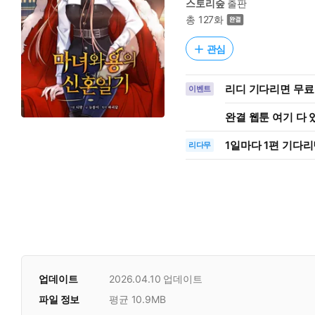
스토리숲
출판
총 127화
관심
리디 기다리면 무료
이벤트
완결 웹툰 여기 다
1일
마다
1편 기다리
리다무
업데이트
2026.04.10
업데이트
파일 정보
평균 10.9MB