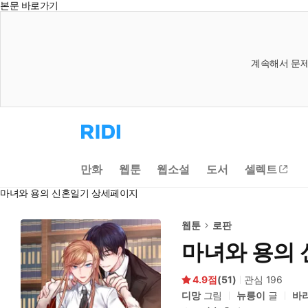
본문 바로가기
계속해서 문제
리
디
홈
으
만화
웹툰
웹소설
도서
셀렉트
로
이
마녀와 용의 신혼일기 상세페이지
동
웹툰
로판
마녀와 용의
4.9
(
51
)
관심
196
디망
그림
뉴릉이
글
바