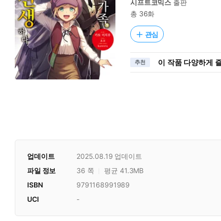
시프트코믹스
출판
총 36화
관심
이 작품 다양하게 
추천
업데이트
2025.08.19
업데이트
파일 정보
36 쪽
평균 41.3MB
ISBN
9791168991989
UCI
-