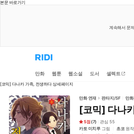
본문 바로가기
계속해서 문제
리
디
홈
으
만화
웹툰
웹소설
도서
셀렉트
로
이
[코믹] 다나카 가족, 전생하다 상세페이지
동
만화 연재
판타지/SF
만화
[코믹] 다나
5
(
7
)
관심
55
카토 미치루
그림
초코
원