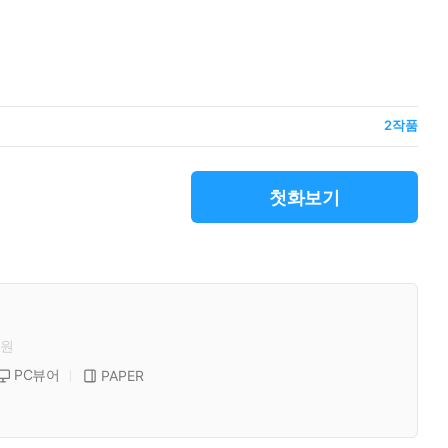
2
작품
첫화보기
원
PC뷰어
PAPER