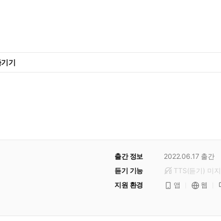
즐기기
출간 정보
2022.06.17
출간
듣기 기능
TTS(듣기)
미
지
지원 환경
앱
웹