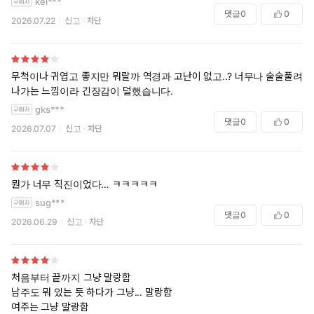
kel***
결완벽하지만 더 보고싶은 욕심만이 슬플뿐...ㅠㅠ하지만 너무 좋아요
댓글
0
0
2026.07.22
신고
차단
무척이나 귀엽고 좋지만 뭐랄까 역경과 고난이 없고..? 너무나 술술풀려
나가는 느낌이라 긴장감이 덜했습니다.
gks***
댓글
0
0
2026.07.07
신고
차단
뭔가 너무 직진이었다… ㅋㅋㅋㅋㅋ
sug***
댓글
0
0
2026.06.29
신고
차단
처음부터 끝까지 그냥 말랑함
남주도 뭐 있는 듯 하다가 그냥... 말랑함
여주는 그냥 말랑함