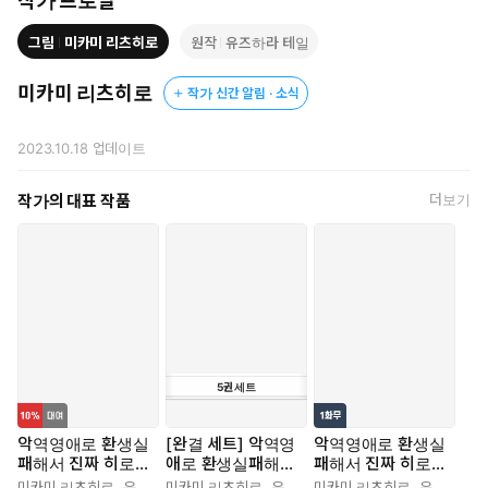
작가 프로필
그림
미카미 리츠히로
원작
유즈하라 테일
미카미 리츠히로
작가 신간 알림 · 소식
2023.10.18
업데이트
작가의 대표 작품
더보기
5
권
세트
악역영애로 환생실
[완결 세트] 악역영
악역영애로 환생실
패해서 진짜 히로인
애로 환생실패해서
패해서 진짜 히로인
이 되어버렸습니다
진짜 히로인이 되어
이 되어버렸습니다
미카미 리츠히로
,
유즈하라 테일
미카미 리츠히로
,
유즈하라 테일
미카미 리츠히로
,
유즈하라 테일