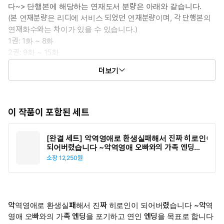
다~> 단행본에 해당하는 연재도서 분량은 아래와 같습니다.
(본 연재분량은 리디에 서비스 되었던 연재분량이며, 각 단행본의
연재화수와는 차이가 있을 수 있습니다.)
1권: 1화 ~ 8화
2권: 9화 ~ 15화
3권: 16화 ~ 22화
더보기
4권: 23화 ~ 29화
이 작품이 포함된 세트
[완결 세트] 악역영애로 환생실패해서 진짜 히로인이
되어버렸습니다 ~악역영애 오빠와의 가족 엔딩을 포
기하고 연인 엔딩을 목표로 합니다~
소장
12,250원
악역영애로 환생실패해서 진짜 히로인이 되어버렸습니다 ~악역
영애 오빠와의 가족 엔딩을 포기하고 연인 엔딩을 목표로 합니다