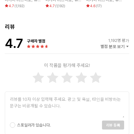
~악역영애 오빠와
버렸습니다 ~악역
~악역영애 오빠와
4.7
(
1,192
)
4.7
(
1,192
)
4.6
(
17
)
의 가족 엔딩을 포
영애 오빠와의 가족
의 가족 엔딩을 포
기하고 연인 엔딩을
엔딩을 포기하고 연
기하고 연인 엔딩을
목표로 합니다~
인 엔딩을 목표로
목표로 합니다~
합니다~
리뷰
4.7
1,192
명 평가
구매자 별점
별점 분포 보기
이 작품을 평가해 주세요!
스포일러가 있습니다.
리뷰 등록