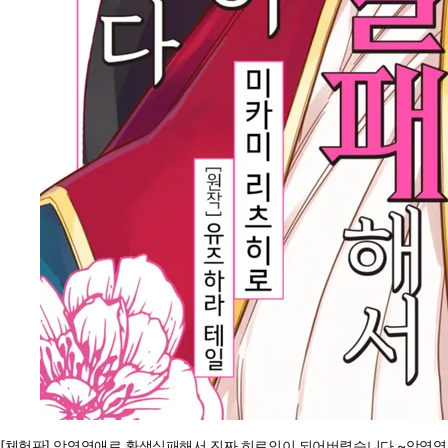
[체험판] 악역영애로 환생실패해서 진짜 히로인이 되어버렸습니다 ~악역영