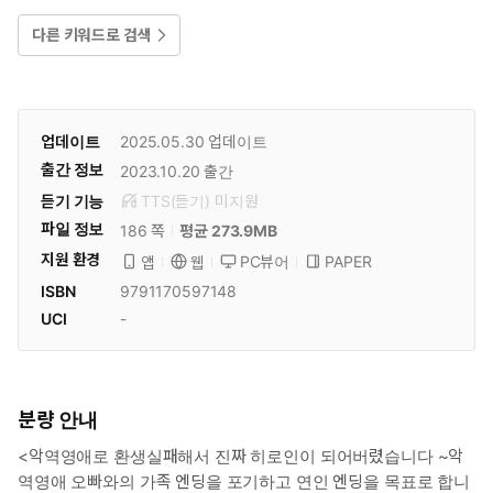
다른 키워드로 검색
업데이트
2025.05.30
업데이트
출간 정보
2023.10.20
출간
듣기 기능
TTS(듣기)
미
지원
파일 정보
186 쪽
평균 273.9MB
지원 환경
PC뷰어
PAPER
앱
웹
ISBN
9791170597148
UCI
-
분량 안내
<악역영애로 환생실패해서 진짜 히로인이 되어버렸습니다 ~악
역영애 오빠와의 가족 엔딩을 포기하고 연인 엔딩을 목표로 합니