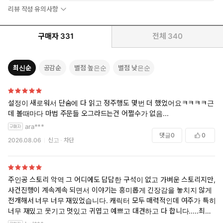
리뷰 작성 유의사항
구매자
331
전체
340
최신순
공감순
별점 높은순
별점 낮은순
설정이 새로워서 단숨에 다 읽고 정주행도 몇번 더 했었어요ㅋㅋㅋㅋ근
데 볼때마다 마법 주문들 오그라드는건 어쩔수가 없음...
ara***
댓글
0
0
2026.08.06
신고
차단
주인공 스토리 악역 그 어디에도 답답한 구석이 없고 가벼운 스토리지만,
사건진행이 계속계속 되면서 이야기는 흥미롭게 긴장감을 놓치지 않게
전개해서 너무 너무 재밌었습니다. 캐릭터 모두 매력적인데 여주가 특히
너무 재밌고 웃기고 멋있고 귀엽고 예쁘고 대견하고 다 합니다.....최고최
고 진짜 킬링타임용 그 이상의 제 취향 200%만화입니다ㅠㅠㅠㅠ기승전