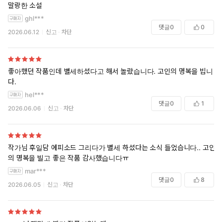
말랑한 소설
ghl***
댓글
0
0
2026.06.12
신고
차단
좋아했던 작품인데 별세하셨다고 해서 놀랐습니다. 고인의 명복을 빕니
다.
hel***
댓글
0
1
2026.06.06
신고
차단
작가님 후일담 에피소드 그리다가 별세 하셨다는 소식 들었습니다.. 고인
의 명복을 빌고 좋은 작품 감사했습니다ㅠ
mar***
댓글
0
8
2026.06.05
신고
차단