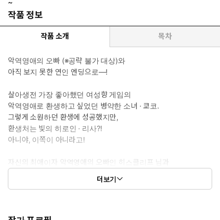
~
작품 정보
작품 소개
목차
악역영애의 오빠 (※공략 불가 대상)와
아직 보지 못한 연인 엔딩으로―!
살아생전 가장 좋아했던 여성향 게임의
악역영애로 환생하고 싶었던 병약한 소녀 · 쿄코.
그렇게 소원하던 환생에 성공했지만,
환생처는 빛의 히로인 · 리사?!
아니야, 이쪽이 아니라고!
자신의 최애이자 악역영애의 오빠인 히스클리프 님과
남매로서 평온한 삶을 보낼 수 없다면…
더보기
미래를 바꾸기 위해 행동할 뿐!