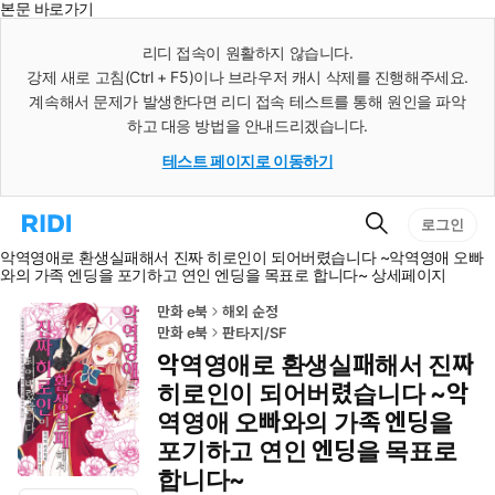
본문 바로가기
인
스
리디 접속이 원활하지 않습니다.
턴
강제 새로 고침(Ctrl + F5)이나 브라우저 캐시 삭제를 진행해주세요.
트
검
계속해서 문제가 발생한다면 리디 접속 테스트를 통해 원인을 파악
색
하고 대응 방법을 안내드리겠습니다.
테스트 페이지로 이동하기
검
리
로그인
색
디
악역영애로 환생실패해서 진짜 히로인이 되어버렸습니다 ~악역영애 오빠
홈
와의 가족 엔딩을 포기하고 연인 엔딩을 목표로 합니다~ 상세페이지
으
로
이
만화 e북
해외 순정
동
만화 e북
판타지/SF
악역영애로 환생실패해서 진짜
히로인이 되어버렸습니다 ~악
역영애 오빠와의 가족 엔딩을
포기하고 연인 엔딩을 목표로
합니다~