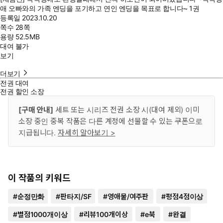
애 오빠와의 가족 엔딩을 포기하고 연인 엔딩을 목표로 합니다~ 1권
등록일
2023.10.20
쪽수
28쪽
용량
52.5MB
대여 불가
보기
더보기
전권 대여
전권 할인 소장
[구매 안내]
세트 또는 시리즈 전권 소장 시(대여 제외) 이미
소장 중인 중복 작품은 다른 계정에 선물할 수 있는 쿠폰으로
지급됩니다.
자세히 알아보기 >
이 작품의 키워드
#
순정만화
#
판타지/SF
#
영애물/여주판
#
평점4점이상
#
별점1000개이상
#
리뷰100개이상
#
e북
#
완결