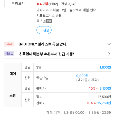
미리보기
4.7
(
1,192
)
관심
3,149
미카미 리츠히로
그림
유즈하라 테일
원작
시프트코믹스
출판
총 5권
관심
[RIDI ONLY 일러스트 특전 안내]
공지
☀️폭염대책본부 4대 부서 긴급 가동!
이벤트
단권
3일
1,800원
대여
9,000원
전권
권당 3일
(
대여 불가 제외
)
단권
판매가
10
%↓
3,150원
소장
정가
17,500원
전권
판매가
10
%↓
15,750원
혜택 기간 :
8.3(월) 00:00 ~ 8.31(월) 23:59