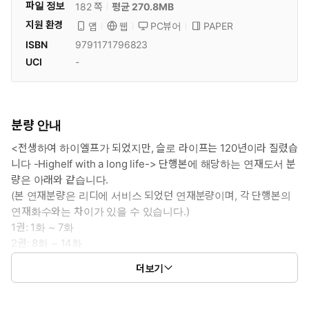
파일 정보
182 쪽
평균 270.8MB
지원 환경
PC뷰어
PAPER
앱
웹
ISBN
9791171796823
UCI
-
분량 안내
<전생하여 하이엘프가 되었지만, 슬로 라이프는 120년이라 질렸습
니다 -Highelf with a long life-> 단행본에 해당하는 연재도서 분
량은 아래와 같습니다.
(본 연재분량은 리디에 서비스 되었던 연재분량이며, 각 단행본의
연재화수와는 차이가 있을 수 있습니다.)
1권: 1화 ~ 7화
2권: 8화 ~ 14화
3권: 15화 ~ 21화
더보기
4권: 22화 ~ 29화