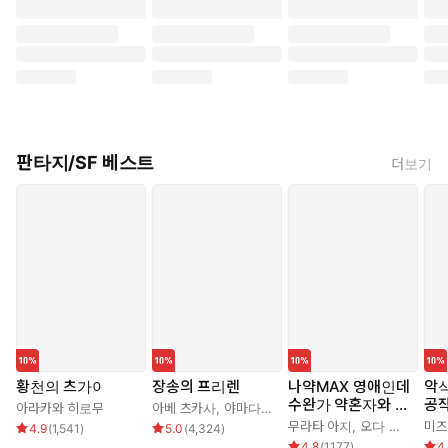
판타지/SF 베스트
더보기
황천의 츠가이
장송의 프리렌
나약MAX 영애인데
악식
수완가 약혼자와 내
공작
아라카와 히로무
아베 츠카사
,
야마다 카네히토
기를 하고 말았다
가
무라타 아지
,
오다 히로
미즈
4.9
(
1,541
)
5.0
(
4,324
)
다!
4.8
(
1,177
)
4