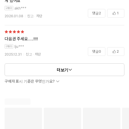
게 있어요
akh***
댓글
2
1
2026.01.08
신고
차단
다음권 주세요.....!!!!
lju***
댓글
0
2
2025.12.31
신고
차단
더보기
구매자 표시 기준은 무엇인가요?