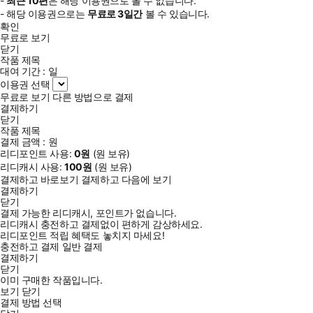
-
최근
10편
은 해당 이용권으로 볼 수 없습니다.
- 해당 이용권으로는
무료로
3일
간
볼 수 있습니다.
확인
무료로 보기
닫기
작품 제목
대여 기간 :
일
이용권 선택
무료로 보기
다른 방법으로 결제
결제하기
닫기
작품 제목
결제 금액 :
원
리디포인트 사용:
0
원
(
원 보유)
리디캐시 사용:
100
원
(
원 보유)
결제하고 바로보기
결제하고 다음에 보기
결제하기
닫기
결제 가능한 리디캐시, 포인트가 없습니다.
리디캐시 충전하고 결제없이 편하게 감상하세요.
리디포인트 적립 혜택도 놓치지 마세요!
충전하고 결제
일반 결제
결제하기
닫기
이미 구매한 작품입니다.
보기
닫기
결제 방법 선택