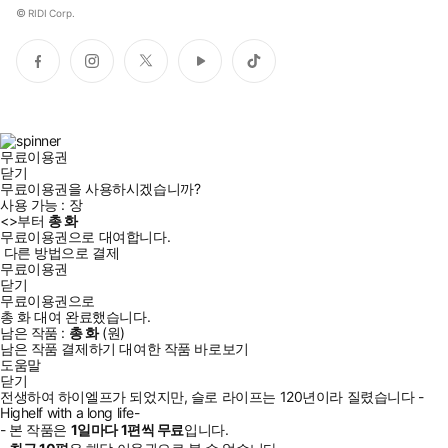
©
RIDI Corp.
페
인
트
유
틱
이
스
위
튜
톡
스
타
터
브
북
그
램
무료이용권
닫기
무료이용권을 사용하시겠습니까?
사용 가능 :
장
<
>부터
총
화
무료이용권으로 대여합니다.
다른 방법으로 결제
무료이용권
닫기
무료이용권으로
총
화
대여 완료했습니다.
남은 작품 :
총
화
(
원)
남은 작품 결제하기
대여한 작품 바로보기
도움말
닫기
전생하여 하이엘프가 되었지만, 슬로 라이프는 120년이라 질렸습니다 -
Highelf with a long life-
- 본 작품은
1일
마다
1
편씩 무료
입니다.