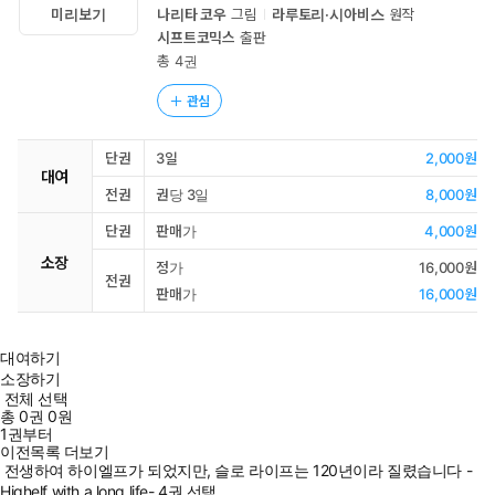
미리보기
나리타 코우
그림
라루토리·시아비스
원작
시프트코믹스
출판
총 4권
관심
단권
3일
2,000원
대여
전권
권당 3일
8,000원
단권
판매가
4,000원
소장
정가
16,000원
전권
판매가
16,000원
대여하기
소장하기
전체 선택
총
0
권
0원
1권부터
이전목록 더보기
전생하여 하이엘프가 되었지만, 슬로 라이프는 120년이라 질렸습니다 -
Highelf with a long life- 4권 선택