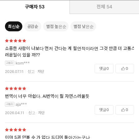
구매자
53
전체
54
최신순
공감순
별점 높은순
별점 낮은순
소중한 사람이 나보다 먼저 간다는 게 필연적이라면 그것 만큼 더 고통스
러운일이 있을 까??
kom***
댓글
0
0
2026.07.11
신고
차단
번역이 너무 아쉽다. Ai번역이 훨 자연스러울듯
aja***
댓글
0
0
2026.04.11
신고
차단
이야 5권 안볼 수 가 없다 드디어 돌아가는구나