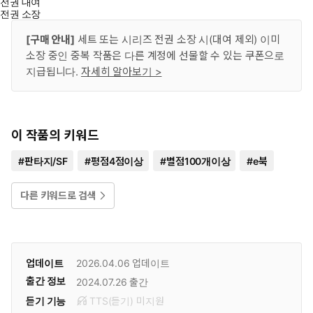
전권 대여
전권 소장
[구매 안내]
세트 또는 시리즈 전권 소장 시(대여 제외) 이미
소장 중인 중복 작품은 다른 계정에 선물할 수 있는 쿠폰으로
지급됩니다.
자세히 알아보기 >
이 작품의 키워드
#
판타지/SF
#
평점4점이상
#
별점100개이상
#
e북
다른 키워드로 검색
업데이트
2026.04.06
업데이트
출간 정보
2024.07.26
출간
듣기 기능
TTS(듣기)
미
지원