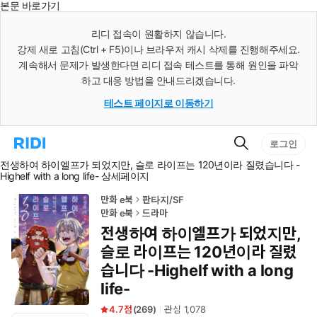
본문 바로가기
인
스
리디 접속이 원활하지 않습니다.
턴
강제 새로 고침(Ctrl + F5)이나 브라우저 캐시 삭제를 진행해주세요.
트
검
계속해서 문제가 발생한다면 리디 접속 테스트를 통해 원인을 파악
색
하고 대응 방법을 안내드리겠습니다.
테스트 페이지로 이동하기
검
리
로그인
색
디
전생하여 하이엘프가 되었지만, 슬로 라이프는 120년이라 질렸습니다 -
홈
Highelf with a long life- 상세페이지
으
로
이
만화 e북
판타지/SF
동
만화 e북
드라마
전생하여 하이엘프가 되었지만,
슬로 라이프는 120년이라 질렸
습니다 -Highelf with a long
life-
4.7
(
269
)
관심
1,078