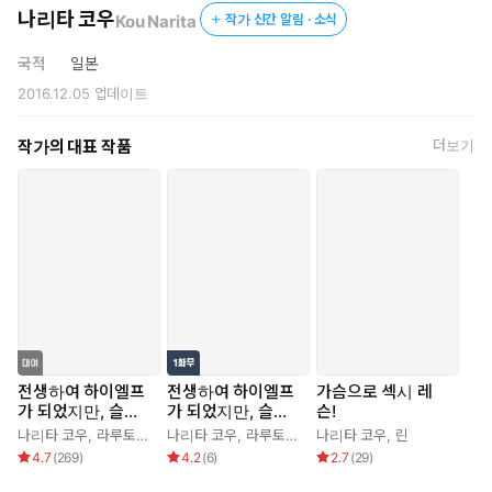
나리타 코우
Kou Narita
작가 신간 알림 · 소식
국적
일본
2016.12.05
업데이트
작가의 대표 작품
더보기
전생하여 하이엘프
전생하여 하이엘프
가슴으로 섹시 레
가 되었지만, 슬로
가 되었지만, 슬로
슨!
라이프는 120년이
라이프는 120년이
나리타 코우
,
라루토리·시아비스
나리타 코우
,
라루토리·시아비스
나리타 코우
,
린
라 질렸습니다 -Hig
라 질렸습니다 -Hig
4.7
(
269
)
4.2
(
6
)
2.7
(
29
)
helf with a long li
helf with a long li
fe-
fe-