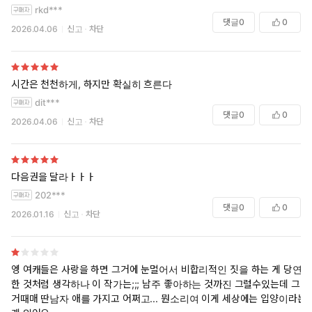
rkd***
댓글
0
0
2026.04.06
신고
차단
시간은 천천하게, 하지만 확실히 흐른다
dit***
댓글
0
0
2026.04.06
신고
차단
다음권을 달라ㅏㅏㅏ
202***
댓글
0
0
2026.01.16
신고
차단
엥 여캐들은 사랑을 하면 그거에 눈멀어서 비합리적인 짓을 하는 게 당연
한 것처럼 생각하나 이 작가는;;; 남주 좋아하는 것까진 그럴수있는데 그
거때매 딴남자 애를 가지고 어쩌고... 뭔소리여 이게 세상에는 입양이라는