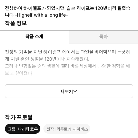
전생하여 하이엘프가 되었지만, 슬로 라이프는 120년이라 질렸습
니다 -Highelf with a long life-
작품 정보
작품 소개
목차
전생의 기억을 지닌 하이엘프 에이서는 과일을 베어먹으며 느긋하
게 지낼 뿐인 생활을 120년이나 지속해왔다.
그러나 변함없는 숲의 생활에 질려 바깥세상에서 다양한 경험을 해
보고 싶어졌다.
천년의 수명을 지닌 변덕스러운 하이엘프의 자유분방한 여행이
더보기
시작된다!!
작가 프로필
그림
나리타 코우
원작
라루토리·시아비스