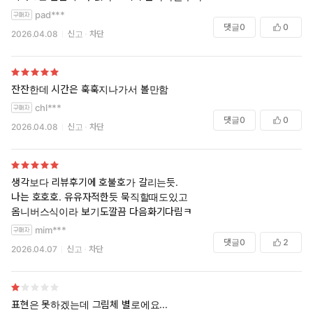
pad***
댓글
0
0
2026.04.08
신고
차단
잔잔한데 시간은 훅훅지나가서 볼만함
chl***
댓글
0
0
2026.04.08
신고
차단
생각보다 리뷰후기에 호불호가 갈리는듯.
나는 호호호. 유유자적한듯 묵직할때도있고
옴니버스식이라 보기도깔끔 다음화기다림ㅋ
mim***
댓글
0
2
2026.04.07
신고
차단
표현은 못하겠는데 그림체 별로에요...