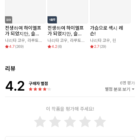
전생하여 하이엘프
전생하여 하이엘프
가슴으로 섹시 레
가 되었지만, 슬로
가 되었지만, 슬로
슨!
라이프는 120년이
라이프는 120년이
나리타 코우
,
라루토리·시아비스
나리타 코우
,
라루토리·시아비스
나리타 코우
,
린
라 질렸습니다 -Hig
라 질렸습니다 -Hig
4.7
(
269
)
4.2
(
6
)
2.7
(
29
)
helf with a long li
helf with a long li
fe-
fe-
리뷰
4.2
6
명 평가
구매자 별점
별점 분포 보기
이 작품을 평가해 주세요!