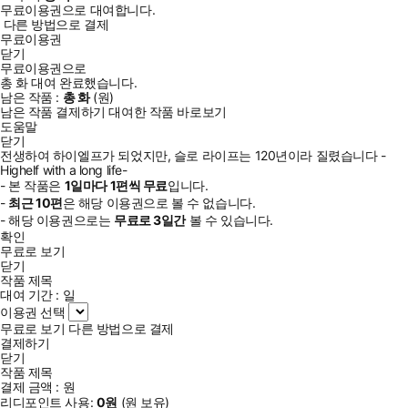
무료이용권으로 대여합니다.
다른 방법으로 결제
무료이용권
닫기
무료이용권으로
총
화
대여 완료했습니다.
남은 작품 :
총
화
(
원)
남은 작품 결제하기
대여한 작품 바로보기
도움말
닫기
전생하여 하이엘프가 되었지만, 슬로 라이프는 120년이라 질렸습니다 -
Highelf with a long life-
- 본 작품은
1일
마다
1
편씩 무료
입니다.
-
최근
10편
은 해당 이용권으로 볼 수 없습니다.
- 해당 이용권으로는
무료로
3일
간
볼 수 있습니다.
확인
무료로 보기
닫기
작품 제목
대여 기간 :
일
이용권 선택
무료로 보기
다른 방법으로 결제
결제하기
닫기
작품 제목
결제 금액 :
원
리디포인트 사용:
0
원
(
원 보유)