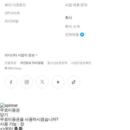
뷰어 다운로드
사업 제휴 문의
CP사이트
회사
리디바탕
회사 소개
인재채용
리디(주) 사업자 정보
이용약관
개인정보 처리방침
청소년보호정책
사업자정보확인
©
RIDI Corp.
페
인
트
유
틱
이
스
위
튜
톡
스
타
터
브
북
그
램
무료이용권
닫기
무료이용권을 사용하시겠습니까?
사용 가능 :
장
<
>부터
총
화