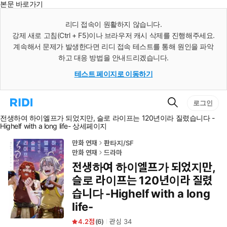
본문 바로가기
인
스
리디 접속이 원활하지 않습니다.
턴
강제 새로 고침(Ctrl + F5)이나 브라우저 캐시 삭제를 진행해주세요.
트
검
계속해서 문제가 발생한다면 리디 접속 테스트를 통해 원인을 파악
색
하고 대응 방법을 안내드리겠습니다.
테스트 페이지로 이동하기
검
리
로그인
색
디
전생하여 하이엘프가 되었지만, 슬로 라이프는 120년이라 질렸습니다 -
홈
Highelf with a long life- 상세페이지
으
로
이
만화 연재
판타지/SF
동
만화 연재
드라마
전생하여 하이엘프가 되었지만,
슬로 라이프는 120년이라 질렸
습니다 -Highelf with a long
life-
4.2
(
6
)
관심
34