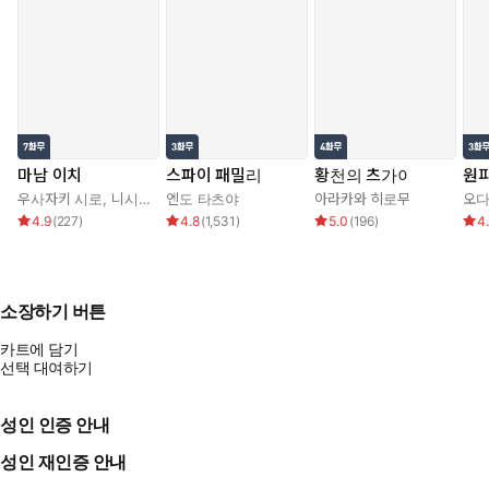
마남 이치
스파이 패밀리
황천의 츠가이
원
우사자키 시로
,
니시 오사무
엔도 타츠야
아라카와 히로무
오다
4.9
(
227
)
4.8
(
1,531
)
5.0
(
196
)
4
소장하기 버튼
카트에 담기
선택 대여하기
성인 인증 안내
성인 재인증 안내