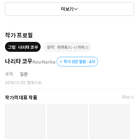
천년의 수명을 지닌 변덕스러운 하이엘프의 자유분방한 여행이
더보기
시작된다!!
작가 프로필
그림
나리타 코우
원작
라루토리·시아비스
나리타 코우
Kou Narita
작가 신간 알림 · 소식
국적
일본
2016.12.05
업데이트
작가의 대표 작품
더보기