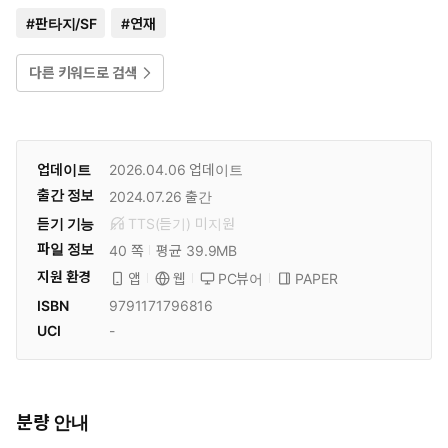
#
판타지/SF
#
연재
다른 키워드로 검색
업데이트
2026.04.06
업데이트
출간 정보
2024.07.26
출간
듣기 기능
TTS(듣기)
미
지원
파일 정보
40 쪽
평균 39.9MB
지원 환경
PC뷰어
PAPER
앱
웹
ISBN
9791171796816
UCI
-
분량 안내