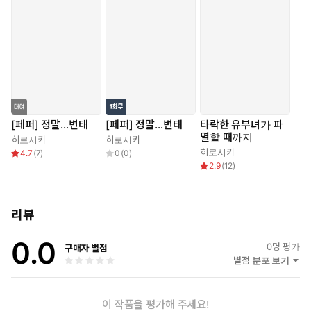
[페퍼] 정말…변태
[페퍼] 정말…변태
타락한 유부녀가 파
멸할 때까지
히로시키
히로시키
히로시키
4.7
(
7
)
0
(
0
)
2.9
(
12
)
리뷰
0.0
0
명 평가
구매자 별점
별점 분포 보기
이 작품을 평가해 주세요!