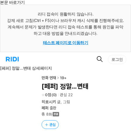
본문 바로가기
인
스
리디 접속이 원활하지 않습니다.
턴
강제 새로 고침(Ctrl + F5)이나 브라우저 캐시 삭제를 진행해주세요.
트
검
계속해서 문제가 발생한다면 리디 접속 테스트를 통해 원인을 파악
색
하고 대응 방법을 안내드리겠습니다.
테스트 페이지로 이동하기
검
리
로그인
색
디
[페퍼] 정말…변태 상세페이지
홈
으
로
만화 연재
19+
이
[페퍼] 정말…변태
동
0
(
0
)
관심
22
히로시키
글, 그림
페퍼
출판
총 8화
관심