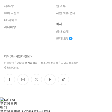
제휴카드
원고 투고
뷰어 다운로드
사업 제휴 문의
CP사이트
회사
리디바탕
회사 소개
인재채용
리디(주) 사업자 정보
이용약관
개인정보 처리방침
청소년보호정책
사업자정보확인
©
RIDI Corp.
페
인
트
유
틱
이
스
위
튜
톡
스
타
터
브
북
그
램
무료이용권
닫기
무료이용권을 사용하시겠습니까?