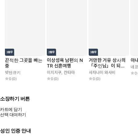
끈적한 그곳을 빠는
이상성욕 남편의 N
거만한 거유 상사의
아내
중
TR 신혼여행
「주인님」이 되었
네코
다
밧텐큐키
이치지쿠
,
칸타마
사자나미 와사비
0
0
(
0
)
0
(
0
)
0
(
0
)
소장하기 버튼
카트에 담기
선택 대여하기
성인 인증 안내