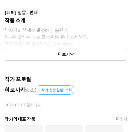
[페퍼] 정말…변태
작품 소개
남자애의 냄새로 발정하는 음란녀,
뭐~든 말하는 대로 들어주는 퓨어 소꿉친구,
H한 서비스로 접대해주는 승무원들 등,
살짝 야하고, 살짝 이상한
더보기
쾌감 넘치는 미소녀(변태)들이 한가득~
작가 프로필
히로시키
宏式
작가 신간 알림 · 소식
2026.05.07
업데이트
작가의 대표 작품
더보기