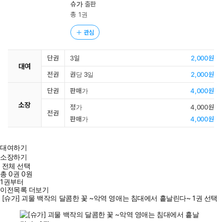
슈가
출판
총 1권
관심
단권
3일
2,000원
대여
전권
권당 3일
2,000원
단권
판매가
4,000원
소장
정가
4,000원
전권
판매가
4,000원
대여하기
소장하기
전체 선택
총
0
권
0원
1권부터
이전목록 더보기
[슈가] 괴물 백작의 달콤한 꽃 ~악역 영애는 침대에서 흩날린다~ 1권 선택