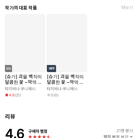
작가의 대표 작품
더보기
[슈가] 괴물 백작의
[슈가] 괴물 백작의
달콤한 꽃 ~악역 영
달콤한 꽃 ~악역 영
애는 침대에서 흩날
애는 침대에서 흩날
타치바나 쿠니에이
타치바나 쿠니에이
린다~
린다~
4.6
(
21
)
0
(
0
)
리뷰
4.6
21
명 평가
구매자 별점
별점 분포 보기