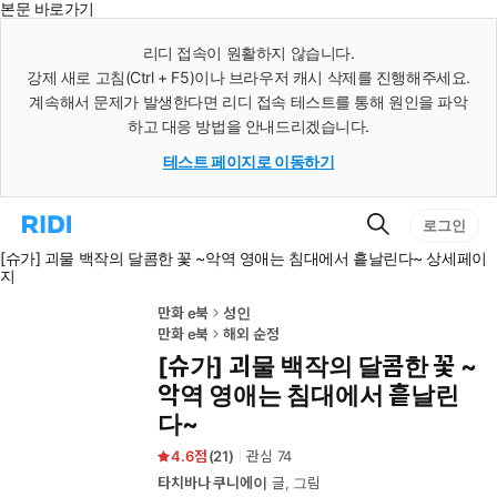
본문 바로가기
인
스
리디 접속이 원활하지 않습니다.
턴
강제 새로 고침(Ctrl + F5)이나 브라우저 캐시 삭제를 진행해주세요.
트
검
계속해서 문제가 발생한다면 리디 접속 테스트를 통해 원인을 파악
색
하고 대응 방법을 안내드리겠습니다.
테스트 페이지로 이동하기
검
리
로그인
색
디
[슈가] 괴물 백작의 달콤한 꽃 ~악역 영애는 침대에서 흩날린다~ 상세페이
홈
지
으
로
이
만화 e북
성인
동
만화 e북
해외 순정
[슈가] 괴물 백작의 달콤한 꽃 ~
악역 영애는 침대에서 흩날린
다~
4.6
(
21
)
관심
74
타치바나 쿠니에이
글, 그림