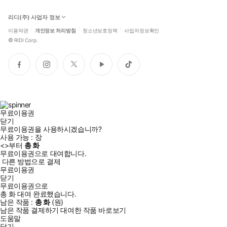
리디(주) 사업자 정보
이용약관
개인정보 처리방침
청소년보호정책
사업자정보확인
©
RIDI Corp.
페
인
트
유
틱
이
스
위
튜
톡
스
타
터
브
북
그
램
무료이용권
닫기
무료이용권을 사용하시겠습니까?
사용 가능 :
장
<
>부터
총
화
무료이용권으로 대여합니다.
다른 방법으로 결제
무료이용권
닫기
무료이용권으로
총
화
대여 완료했습니다.
남은 작품 :
총
화
(
원)
남은 작품 결제하기
대여한 작품 바로보기
도움말
닫기