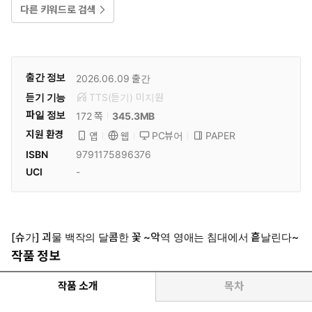
다른 키워드로 검색
출간 정보
2026.06.09
출간
듣기 기능
TTS(듣기)
미
지원
파일 정보
345.3MB
172 쪽
지원 환경
PC뷰어
PAPER
앱
웹
ISBN
9791175896376
UCI
-
[슈가] 괴물 백작의 달콤한 꽃 ~악역 영애는 침대에서 흩날린다~
작품 정보
작품 소개
목차