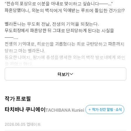
“전승의 포상으로 이분을 아내로 맞이하고 싶습니다――…”
파혼당했더니, 외눈의 백작에게 익애받는 루트에 돌입한 건가요!?
벨라돈나는 무도회 전날, 전생의 기억을 되찾는다.
무도회장에서 파혼당한 뒤 그대로 단죄당하게 된다는 사실을
――….
전생의 기억대로, 히로인을 괴롭혔다는 죄로 규탄당하고 파혼까지
당하고 마는 벨라돈나.
동요한 나머지, 왕가에 충성을 맹세한 외눈의 백작 발로네에게 와인
을 끼얹고 만다.
이대로 단죄당할 수밖에 없다고 체념한 그때…….
더보기
“나의 사랑스러운 벨라돈나――…”
그 와인에는 벨라돈나가 운명을 바꾸기 위해 필사적으로 손에 넣은
작가 프로필
‘사랑의 묘약’이 들어 있었는데――…!!
타치바나 쿠니에이
TACHIBANA Kuniei
작가 신간 알림 · 소식
2026.06.05
업데이트