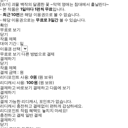
[슈가] 괴물 백작의 달콤한 꽃 ~악역 영애는 침대에서 흩날린다~
- 본 작품은
1일
마다
1
편씩 무료
입니다.
-
최근
10편
은 해당 이용권으로 볼 수 없습니다.
- 해당 이용권으로는
무료로
3일
간
볼 수 있습니다.
확인
무료로 보기
닫기
작품 제목
대여 기간 :
일
이용권 선택
무료로 보기
다른 방법으로 결제
결제하기
닫기
작품 제목
결제 금액 :
원
리디포인트 사용:
0
원
(
원 보유)
리디캐시 사용:
100
원
(
원 보유)
결제하고 바로보기
결제하고 다음에 보기
결제하기
닫기
결제 가능한 리디캐시, 포인트가 없습니다.
리디캐시 충전하고 결제없이 편하게 감상하세요.
리디포인트 적립 혜택도 놓치지 마세요!
충전하고 결제
일반 결제
결제하기
닫기