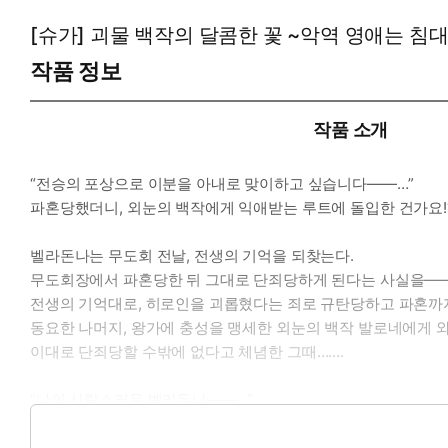
[슈가] 괴물 백작의 달콤한 꽃 ~악역 영애는 침
작품 정보
작품 소개
“전승의 포상으로 이분을 아내로 맞이하고 싶습니다――…”
파혼당했더니, 외눈의 백작에게 익애받는 루트에 돌입한 건가요!
벨라돈나는 무도회 전날, 전생의 기억을 되찾는다.
무도회장에서 파혼당한 뒤 그대로 단죄당하게 된다는 사실을――
전생의 기억대로, 히로인을 괴롭혔다는 죄로 규탄당하고 파혼까지
동요한 나머지, 왕가에 충성을 맹세한 외눈의 백작 발로네에게 와
이대로 단죄당할 수밖에 없다고 체념한 그때…….
“나의 사랑스러운 벨라돈나――…”
그 와인에는 벨라돈나가 운명을 바꾸기 위해 필사적으로 손에 넣은