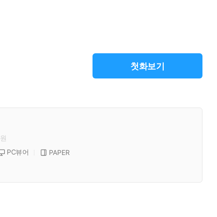
첫화보기
원
PC뷰어
PAPER