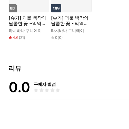
[슈가] 괴물 백작의
[슈가] 괴물 백작의
달콤한 꽃 ~악역
달콤한 꽃 ~악역
영애는 침대에서
영애는 침대에서
타치바나 쿠니에이
타치바나 쿠니에이
흩날린다~
흩날린다~
4.6
(
21
)
0
(
0
)
리뷰
0.0
구매자 별점