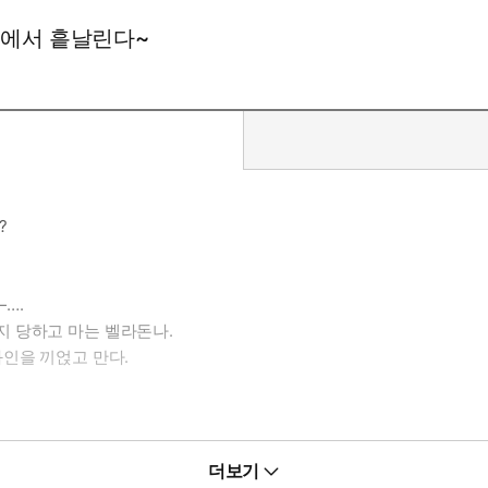
대에서 흩날린다~
?
….
 당하고 마는 벨라돈나.
인을 끼얹고 만다.
더보기
 ‘사랑의 묘약’이 들어 있었는데――…!!