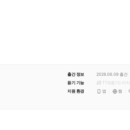
출간 정보
2026.06.09
출간
듣기 기능
TTS(듣기)
미
지
지원 환경
앱
웹