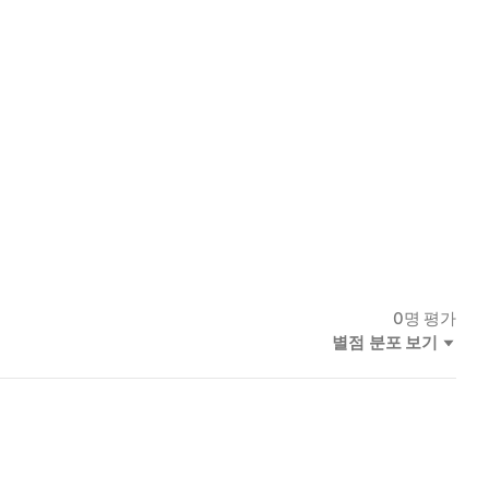
0
명 평가
별점 분포 보기