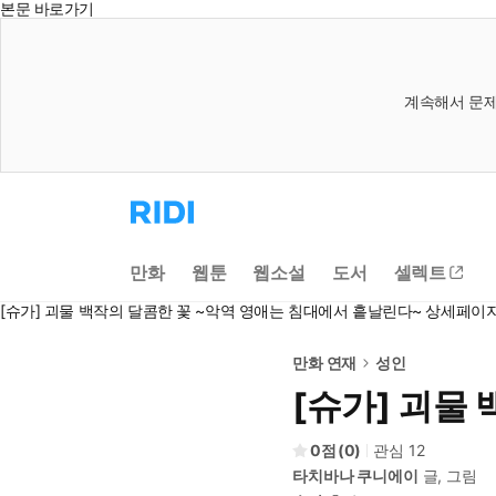
본문 바로가기
계속해서 문제
리
디
홈
으
만화
웹툰
웹소설
도서
셀렉트
로
이
[슈가] 괴물 백작의 달콤한 꽃 ~악역 영애는 침대에서 흩날린다~ 상세페이
동
만화 연재
성인
[슈가] 괴물
0
(
0
)
관심
12
타치바나 쿠니에이
글, 그림