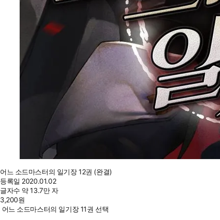
어느 소드마스터의 일기장 12권 (완결)
등록일
2020.01.02
글자수
약 13.7만 자
3,200
원
어느 소드마스터의 일기장 11권 선택