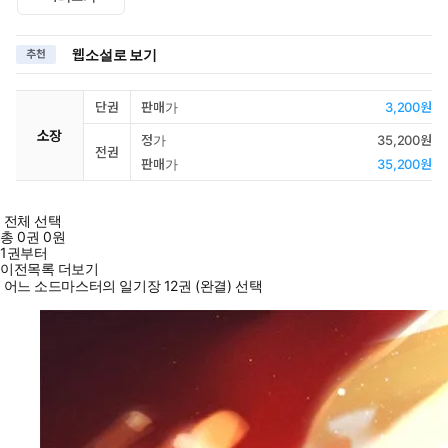
웹소설로 보기
추천
단권
판매가
3,200원
소장
정가
35,200원
전권
판매가
35,200원
전체 선택
총
0
권
0원
1권부터
이전목록 더보기
어느 소드마스터의 일기장 12권 (완결) 선택