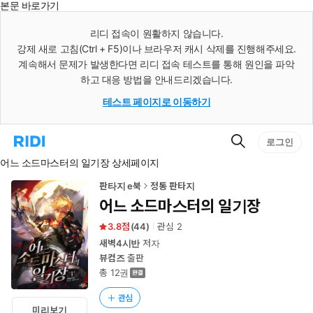
본문 바로가기
인
스
리디 접속이 원활하지 않습니다.
턴
강제 새로 고침(Ctrl + F5)이나 브라우저 캐시 삭제를 진행해주세요.
트
검
계속해서 문제가 발생한다면 리디 접속 테스트를 통해 원인을 파악
색
하고 대응 방법을 안내드리겠습니다.
테스트 페이지로 이동하기
검
리
로그인
색
디
어느 소드마스터의 일기장 상세페이지
홈
으
로
판타지 e북
정통 판타지
이
어느 소드마스터의 일기장
동
3.8
(
44
)
관심
2
새벽4시반
저자
뷰컴즈
출판
총 12권
관심
미리보기