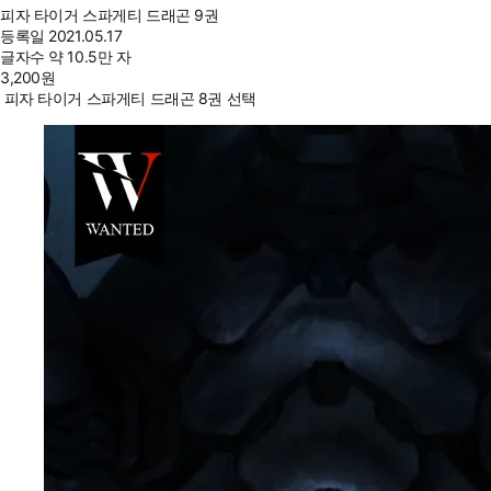
피자 타이거 스파게티 드래곤 9권
등록일
2021.05.17
글자수
약 10.5만 자
3,200
원
피자 타이거 스파게티 드래곤 8권 선택