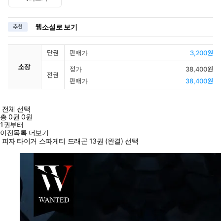
웹소설로 보기
추천
단권
판매가
3,200원
소장
정가
38,400원
전권
판매가
38,400원
전체 선택
총
0
권
0원
1권부터
이전목록 더보기
피자 타이거 스파게티 드래곤 13권 (완결) 선택