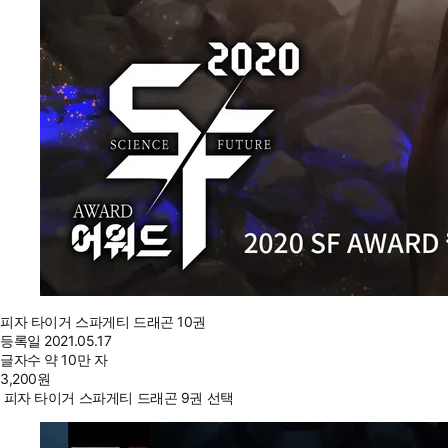
피자 타이거 스파게티 드래곤 10권
등록일
2021.05.17
글자수
약 10만 자
3,200
원
피자 타이거 스파게티 드래곤 9권 선택