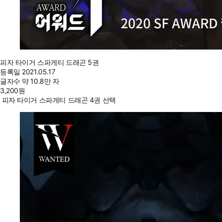
피자 타이거 스파게티 드래곤 5권
등록일
2021.05.17
글자수
약 10.8만 자
3,200
원
피자 타이거 스파게티 드래곤 4권 선택