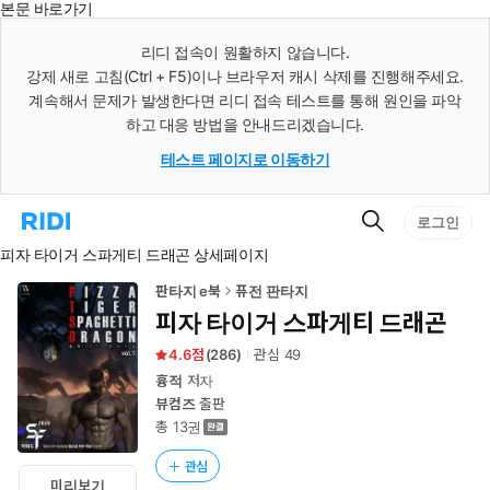
본문 바로가기
인
스
리디 접속이 원활하지 않습니다.
턴
강제 새로 고침(Ctrl + F5)이나 브라우저 캐시 삭제를 진행해주세요.
트
검
계속해서 문제가 발생한다면 리디 접속 테스트를 통해 원인을 파악
색
하고 대응 방법을 안내드리겠습니다.
테스트 페이지로 이동하기
검
리
로그인
색
디
피자 타이거 스파게티 드래곤 상세페이지
홈
으
로
판타지 e북
퓨전 판타지
이
피자 타이거 스파게티 드래곤
동
4.6
(
286
)
관심
49
흉적
저자
뷰컴즈
출판
총 13권
관심
미리보기