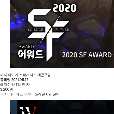
피자 타이거 스파게티 드래곤 7권
등록일
2021.05.17
글자수
약 11.4만 자
3,200
원
피자 타이거 스파게티 드래곤 6권 선택