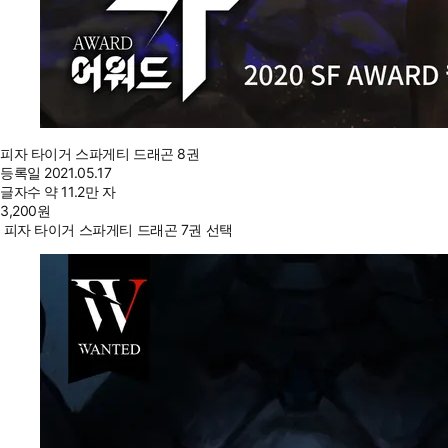
피자 타이거 스파게티 드래곤 8권
등록일
2021.05.17
글자수
약 11.2만 자
3,200
원
피자 타이거 스파게티 드래곤 7권 선택