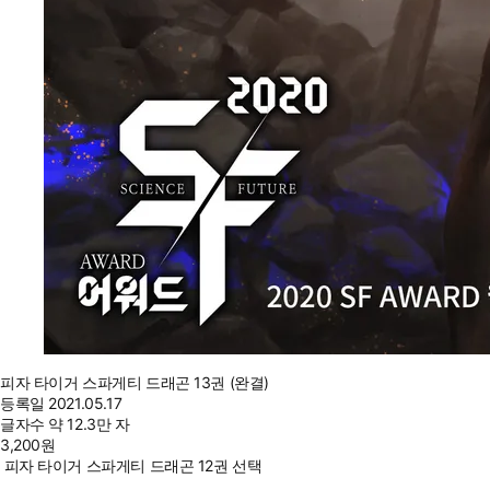
피자 타이거 스파게티 드래곤 13권 (완결)
등록일
2021.05.17
글자수
약 12.3만 자
3,200
원
피자 타이거 스파게티 드래곤 12권 선택