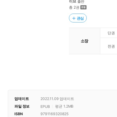
이브
출판
총 2권
관심
단권
소장
전권
업데이트
2022.11.09
업데이트
파일 정보
평균 1.2MB
EPUB
ISBN
9791169320825