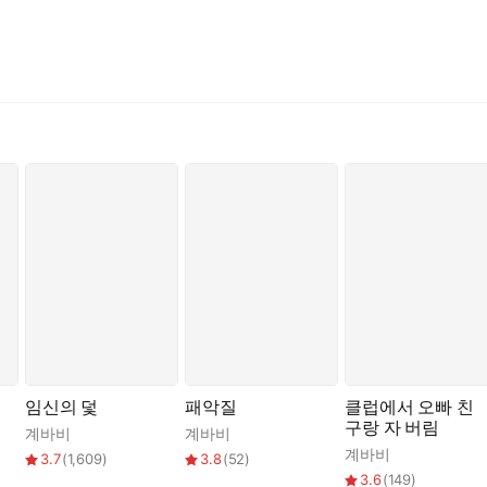
.
함에 이솜은 치가 떨렸다.
각뿐이다.
데.”
임신의 덫
패악질
클럽에서 오빠 친
구랑 자 버림
계바비
계바비
계바비
3.7
(
1,609
)
3.8
(
52
)
3.6
(
149
)