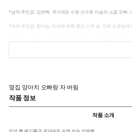
*남자 주인공: 강은백. 국가대표 수영 선수로 이솜의 소꿉 오빠.
*여자 주인공: 한이솜. 미대에 재학 중인 스무 살. 인체 드로잉
*이럴 때 보세요: 잘생겼지만 못돼 처먹은 소꿉 오빠에게 억지로
*공감 글귀: “애초에 쉽게 써먹을 좆집이 옆집에 있는데 너 같으면
옆집 양아치 오빠랑 자 버림
작품 정보
작품 소개
인성 핵 폐기물급 국가대표 수영 선수 강은백.