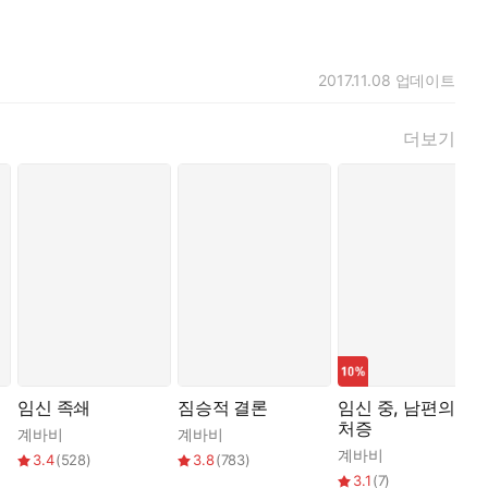
2017.11.08
업데이트
더보기
임신 족쇄
짐승적 결론
임신 중, 남편의 의
처증
계바비
계바비
계바비
3.4
(
528
)
3.8
(
783
)
3.1
(
7
)