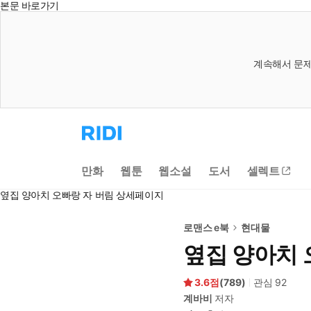
본문 바로가기
계속해서 문제
리
디
홈
으
만화
웹툰
웹소설
도서
셀렉트
로
이
옆집 양아치 오빠랑 자 버림 상세페이지
동
로맨스 e북
현대물
옆집 양아치 
3.6
(
789
)
관심
92
계바비
저자