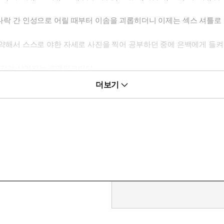
 나락 간 인성으로 어릴 때부터 이솜을 괴롭히더니 이제는 섹스 셔틀로 
에 약해서 스스로 야한 자세로 사진을 찍어 공부하던 중에 은백에게 들
 감겨 삼켜지는 로맨틱코미디.
더보기
 딴 구멍 찾으러 다닐래?”