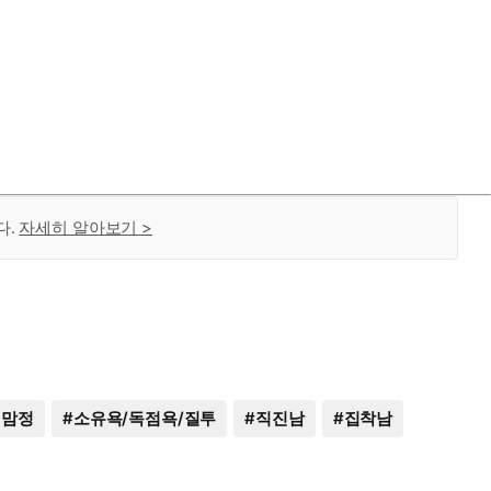
다.
자세히 알아보기 >
>맘정
#
소유욕/독점욕/질투
#
직진남
#
집착남