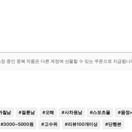
 소장 중인 중복 작품은 다른 계정에 선물할 수 있는 쿠폰으로 지급됩니
까칠남
#
절륜남
#
오해
#
사차원남
#
스포츠물
#
몸정
#
3000~5000원
#
고수위
#
리뷰100개이상
#
단행본