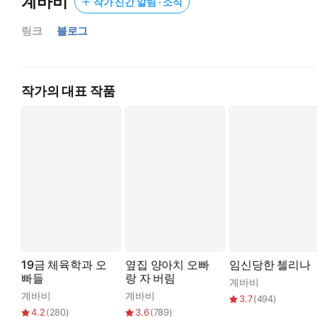
계바비
작가 신간 알림 · 소식
한마디로 이솜이 혼자 돌아가기 쉬운 곳으로 끌고 왔다는 거였다
몸이나 대 주고 빨리 꺼지라는 듯한 당연한 태도.
링크
블로그
그녀를 길바닥에 떨구고 갈 만한 최적의 장소까지 찾아내는 치밀
최소한의 예의도 없는 은백은
잠시 들러서 넣고 싸고 가는 주유소처럼 이솜의 몸을 써먹을 생
작가의 대표 작품
“오빠. 그런데… 콘돔은 있지?”
은백은 당연한 듯 노콘으로 귀두를 들이댔다.
이솜은 그에게 쉽게 몸을 대 준다 해도 임신 위험까지는
감당하고 싶지 않았다.
“너 피임약 먹잖아.”
“…안 먹는데? 콘돔 없으면 못 해.”
“까고 있네. 엄마가 너 생리불순 심해서 약 없으면 안 된다고 하던
“……?”
19금 체육학과 오
옆집 양아치 오빠
임신당한 첼리나
“비밀이 어딨어? 우리 집 강 여사랑 자매처럼 매일 만나는데.”
빠들
랑 자 버림
계바비
계바비
계바비
3.7
(
494
)
아악! 이 지긋지긋한 동네를 뜨던가 해야지!
4.2
(
280
)
3.6
(
789
)