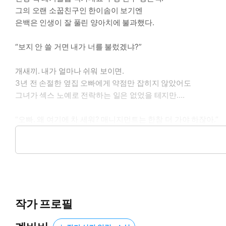
그의 오랜 소꿉친구인 한이솜이 보기엔
은백은 인생이 잘 풀린 양아치에 불과했다.
“보지 안 쓸 거면 내가 너를 불렀겠냐?”
개새끼. 내가 얼마나 쉬워 보이면.
3년 전 손절한 옆집 오빠에게 약점만 잡히지 않았어도
그녀가 섹스 노예로 전락하는 일은 없었을 테지만….
“오빠. 왜 여기에 차 세워? 매니지먼트는 한참 더 가야 하잖아.”
대낮의 한강 공원이 보이는 도로에 은백이 차를 세웠다.
앞 좌석 가운데 콘솔박스를 탁탁 치며 올라오라고 이솜을 불렀다
“빨리 끝내고 가려고. 보지 빨기 쉽게 여기로 올라와.”
“아니, 사람 많을 것 같은데. 다른 곳 가면 안 돼?”
작가 프로필
“저기로 가면 지하철. 뒤로 가면 버스정류장.”