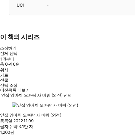
UCI
-
이 책의 시리즈
소장하기
전체 선택
1권부터
총
0
권
0원
위시
카트
선물
선택 소장
이전목록 더보기
옆집 양아치 오빠랑 자 버림 (외전) 선택
옆집 양아치 오빠랑 자 버림 (외전)
등록일
2022.11.09
글자수
약 3.1만 자
1,200
원