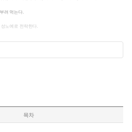
부려 먹는다.
켜 성노예로 전락한다.
목차