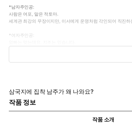
*남자주인공:
사람은 여포, 말은 적토마.
세계관 최강의 무장이지만, 이서에게 운명처럼 각인되어 직진하
*여자주인공:
얼빠는 맞는데요. 지조는 있습니다.
미남 한정 박애주의자- 지만, 원작에서 죽음을 맞이하는 최애 
*이럴 때 보세요: 피폐한 집착을 발랄하게 받아치는 로맨틱코미디
*공감 글귀: "책임질 일은 나랑만 하는 겁니다. 아시겠습니까."
삼국지에 집착 남주가 왜 나와요?
작품 정보
작품 소개