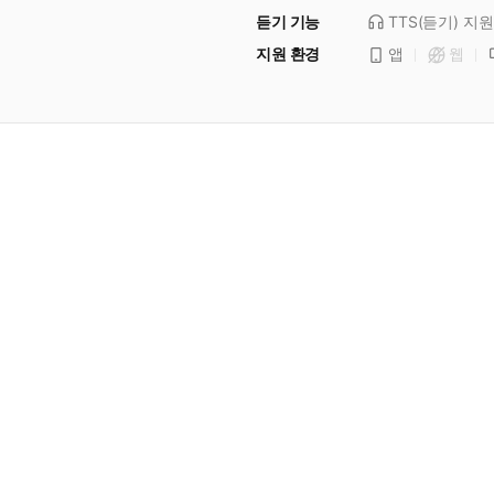
듣기 기능
TTS(듣기)
지원
지원 환경
앱
웹