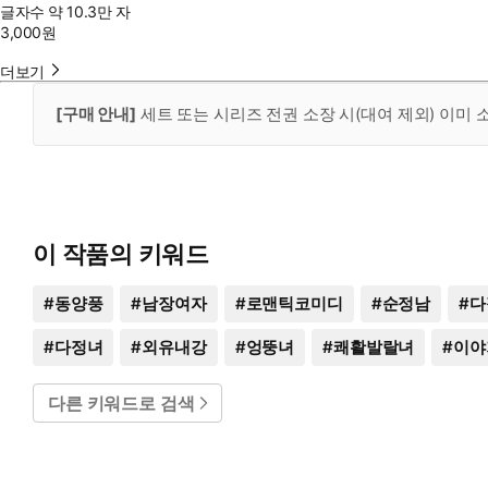
글자수
약 10.3만 자
3,000
원
더보기
[구매 안내]
세트 또는 시리즈 전권 소장 시(대여 제외) 이미
이 작품의 키워드
#
동양풍
#
남장여자
#
로맨틱코미디
#
순정남
#
다
#
다정녀
#
외유내강
#
엉뚱녀
#
쾌활발랄녀
#
이야
다른 키워드로 검색