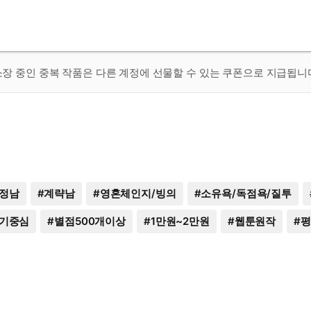
 소장 중인 중복 작품은 다른 계정에 선물할 수 있는 쿠폰으로 지급됩니
정남
#
계략남
#
영혼체인지/빙의
#
소유욕/독점욕/질투
기중심
#
별점500개이상
#
1만원~2만원
#
웹툰원작
#
평