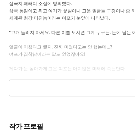
삼국지 패러디 소설에 빙의했다.
삼국 통일이고 뭐고 여기가 꽃밭이니 고운 얼굴들 구경이나 좀 
세계관 최강 미친놈이라는 여포가 눈앞에 나타났다.
“고개 돌리지 마세요. 다른 이를 보시면 그게 누구든. 눈에 담는 
얼굴이 미쳤다고 했지, 진짜 미쳤다고는 안 했는데...?
여포가 집착남이라는 말도 없었잖아요!
게다가 눈 돌아가게 고운 여포는 머지않은 미래에 죽는단다.
여포의 사망 엔딩을 막아 보고자 바쁘게 돌아다니지만,
남장이 문제였을까, 책사 노릇이 문제였을까.
미래 따위 개뿔도 모르는데 웬걸, 꽃들이 나를 가지려 싸워 댄다.
저기,
이 소설, 어차피 남주는 유비라고 하지 않았나?
작가 프로필
너네 갑자기 나한테 왜 이래?