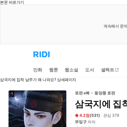
본문 바로가기
계속해서 문제
리
디
홈
으
만화
웹툰
웹소설
도서
셀렉트
로
이
삼국지에 집착 남주가 왜 나와요? 상세페이지
동
로판 e북
동양풍 로판
삼국지에 집착
4.2
(
531
)
관심
376
무밍구
저자