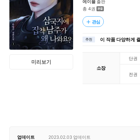
에이블
출판
총 4권
관심
이 작품 다양하게 
추천
단권
미리보기
소장
전권
업데이트
2023.02.03
업데이트