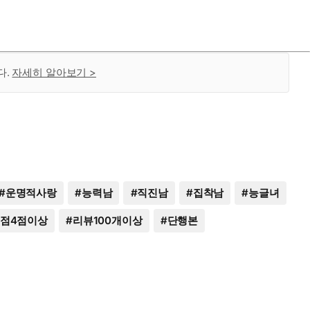
다.
자세히 알아보기 >
#
운명적사랑
#
능력남
#
직진남
#
집착남
#
능글녀
점4점이상
#
리뷰100개이상
#
단행본