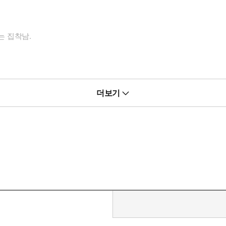
는 집착남.
여포의 사망 플래그를 막고자 동분서주한다.
더보기
가 보고 싶을 때