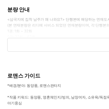
분량 안내
<삼국지에 집착 남주가 왜 나와요?> 단행본에 해당하는 연재도
(본 연재분량은 리디에 서비스 되었던 연재분량이며, 각 단행본의
1권: 1화 ~ 32화
2권: 32화 ~ 63화
3권: 64화 ~ 94화
4권: 94화 ~ 외전 10화
로맨스 가이드
*배경/분야: 동양풍, 로맨스판타지
*작품 키워드: 동양풍, 영혼체인지/빙의, 남장여자, 소유욕/독점욕
야기중심