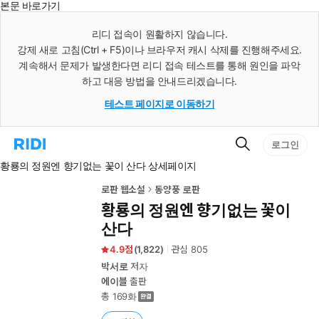
본문 바로가기
인
스
리디 접속이 원활하지 않습니다.
턴
강제 새로 고침(Ctrl + F5)이나 브라우저 캐시 삭제를 진행해주세요.
트
검
계속해서 문제가 발생한다면 리디 접속 테스트를 통해 원인을 파악
색
하고 대응 방법을 안내드리겠습니다.
테스트 페이지로 이동하기
검
리
로그인
색
디
황룡의 정원엔 향기없는 꽃이 산다 상세페이지
홈
으
로
로판 웹소설
동양풍 로판
이
황룡의 정원엔 향기없는 꽃이
동
산다
4.9
(
1,822
)
관심
805
박서로
저자
에이블
출판
총 169화