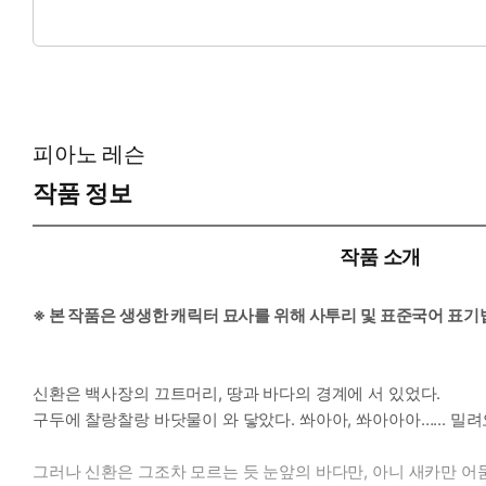
“…...”
“그게 다예요.”
거짓말이었다.
피아노 레슨
작품 정보
작품 소개
※ 본 작품은 생생한 캐릭터 묘사를 위해 사투리 및 표준국어 표
신환은 백사장의 끄트머리, 땅과 바다의 경계에 서 있었다.
구두에 찰랑찰랑 바닷물이 와 닿았다. 쏴아아, 쏴아아아…... 밀
그러나 신환은 그조차 모르는 듯 눈앞의 바다만, 아니 새카만 어둠