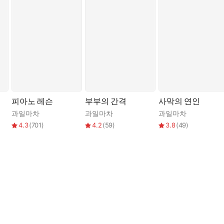
 그러나 눈물은, 굵고 뜨거운 눈물은 손가락 사이로 뚝뚝 흘러내렸다.
피아노 레슨
부부의 간격
사막의 연인
과일마차
과일마차
과일마차
4.3
(
701
)
4.2
(
59
)
3.8
(
49
)