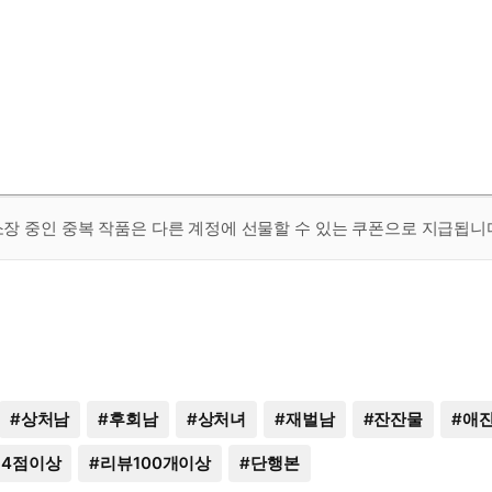
 소장 중인 중복 작품은 다른 계정에 선물할 수 있는 쿠폰으로 지급됩니
#
상처남
#
후회남
#
상처녀
#
재벌남
#
잔잔물
#
애
4점이상
#
리뷰100개이상
#
단행본