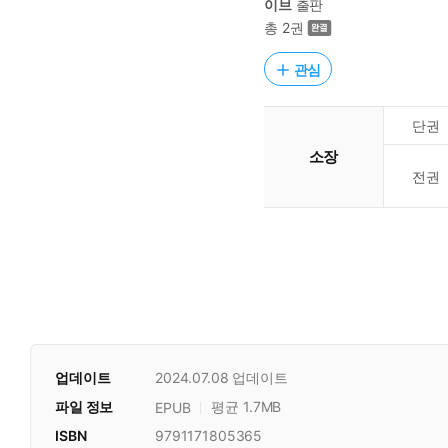
이브
출판
총 2권
관심
단권
소장
전권
업데이트
2024.07.08
업데이트
파일 정보
평균 1.7MB
EPUB
ISBN
9791171805365