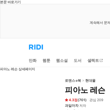
본문 바로가기
계속해서 문제
리
디
홈
으
만화
웹툰
웹소설
도서
셀렉트
로
이
피아노 레슨 상세페이지
동
로맨스 e북
현대물
피아노 레슨
4.3
(
701
)
관심
209
과일마차
저자