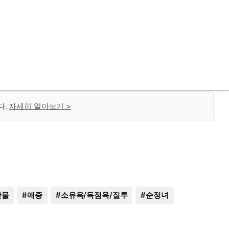
다.
자세히 알아보기 >
잔물
#
애증
#
소유욕/독점욕/질투
#
순정녀