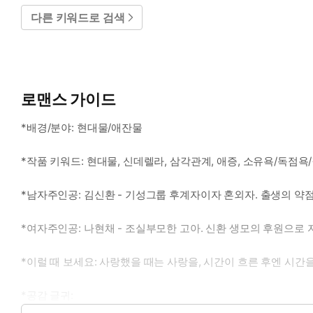
다른 키워드로 검색
로맨스 가이드
*배경/분야: 현대물/애잔물
*작품 키워드: 현대물, 신데렐라, 삼각관계, 애증, 소유욕/독점욕/
*남자주인공: 김신환 - 기성그룹 후계자이자 혼외자. 출생의 약
*여자주인공: 나현채 - 조실부모한 고아. 신환 생모의 후원으로 
*이럴 때 보세요: 사랑했을 때는 사랑을, 시간이 흐른 후엔 시간
*공감 글귀:
“피아노 치는 거, 보고 싶었어요.”