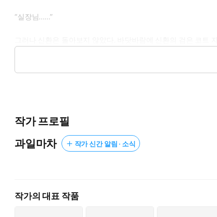
“실장님…...”
그러나 신환은 돌아보지 않았다. 바닷바람에 신환의 검은 코트 
“바람이 찹니다.”
신환 가까이 다가간 박 차장은 그대로 굳어 버렸다. 눈물에 젖은 
“모르겠습니다. 내가 왜 이러는지.”
작가 프로필
신환이 눈물을 흘리며 웃었다.
과일마차
작가 신간 알림 · 소식
“정말 모르겠어요. 아무것도 아니었는데. 정말 아무것도 아니었는
“…...”
“피아노 소리가 들려요. 뭘 해도, 어딜 가도 계속 피아노 소리가 들
“…...”
작가의 대표 작품
“왜 이러는지…... 그 여자한테 원망받을 짓 한 것도 아닌데…... 