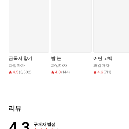
말끝이 흔들렸다. 신환은 급히 손을 들어 눈가를 가리듯 덮었다.
금목서 향기
밤 눈
어떤 고백
과일마차
과일마차
과일마차
4.5
(
3,302
)
4.0
(
144
)
4.6
(
711
)
리뷰
4.3
구매자 별점