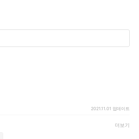
2021.11.01
업데이트
더보기
지도 않고, 하룻밤 여자처럼, 꼭 돈으로 산 여자처럼..….”