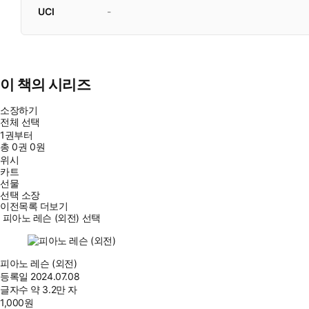
UCI
-
이 책의 시리즈
소장하기
전체 선택
1권부터
총
0
권
0원
위시
카트
선물
선택 소장
이전목록 더보기
피아노 레슨 (외전) 선택
피아노 레슨 (외전)
등록일
2024.07.08
글자수
약 3.2만 자
1,000
원