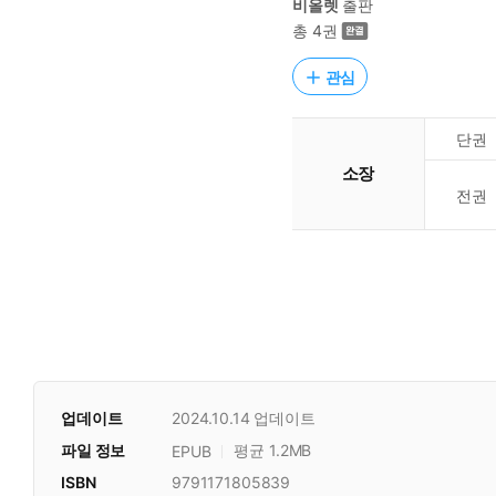
비올렛
출판
총 4권
관심
단권
소장
전권
업데이트
2024.10.14
업데이트
파일 정보
평균 1.2MB
EPUB
ISBN
9791171805839