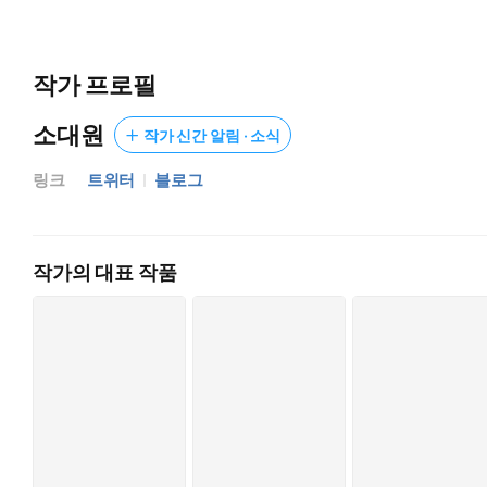
“읏, 전하….”
자그마한 유두를 빨아들이며 희롱하자 제연교의 발끝이 움찔거렸다
작가 프로필
움직임에 얕은 신음을 흘리던 제연교는, 옷이 완전히 벗겨지며 
재간이 없었다. 저항이 이어지자 류아정은 숫제 제연교의 두 손을
소대원
작가 신간 알림 · 소식
“흐읏, 이런 짓은 전하의 영예에 누가 되는 일입니다. 그만두소서.
링크
트위터
블로그
간절한 목소리는 아직도 상대를 말로 설득할 수 있다 믿는 듯 
“이제야 좀 두려워진 것이냐? 이리될 것이 겁났다면….”
작가의 대표 작품
다음 순간 류아정의 얼굴에서 웃음기가 걷혔다. 이어지는 말은 나
지 못한, 해묵은 소유욕.
“내게 진실을 말했어야 했다.”