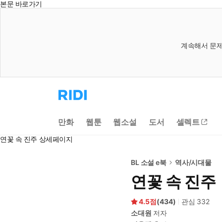
본문 바로가기
계속해서 문제
리
디
홈
으
만화
웹툰
웹소설
도서
셀렉트
로
이
연꽃 속 진주 상세페이지
동
BL 소설 e북
역사/시대물
연꽃 속 진주
4.5
(
434
)
관심
332
소대원
저자