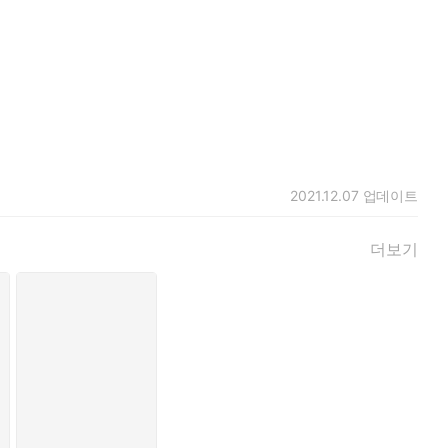
하게 반응했다. 이를 세워 짧게 깨물다가 달래듯 혀로 문지르는
밀쳐 내려 애쓰는 손은 작고 보드랍기만 하여 무인의 힘을 당할
2021.12.07
업데이트
만족스럽다는 것처럼 입매를 끌어올렸다.
더보기
 갈 곳을 찾지 못한 애정. 그리고 류아정 본인조차 미처 알아차리