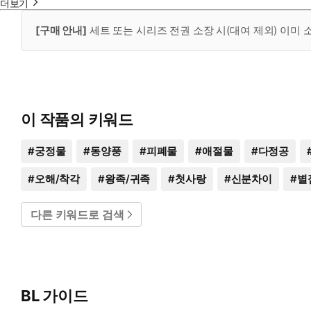
더보기
[구매 안내]
세트 또는 시리즈 전권 소장 시(대여 제외) 이미
이 작품의 키워드
#
궁정물
#
동양풍
#
피폐물
#
애절물
#
다정공
#
오해/착각
#
왕족/귀족
#
첫사랑
#
신분차이
#
별
다른 키워드로 검색
BL 가이드