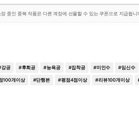
 소장 중인 중복 작품은 다른 계정에 선물할 수 있는 쿠폰으로 지급됩니
#
강공
#
후회공
#
능욕공
#
집착공
#
미인수
#
임신수
점100개이상
#
단행본
#
평점4점이상
#
리뷰100개이상