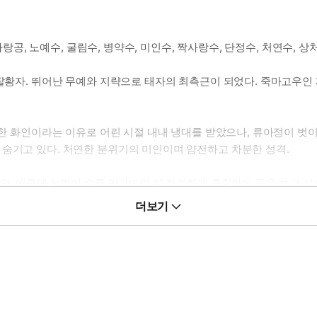
사랑공, 노예수, 굴림수, 병약수, 미인수, 짝사랑수, 단정수, 처연수, 상
 팔황자. 뛰어난 무예와 지략으로 태자의 최측근이 되었다. 죽마고우인
능한 화인이라는 이유로 어린 시절 내내 냉대를 받았으나, 류아정이 벗이
 숨기고 있다. 처연한 분위기의 미인이며 얌전하고 차분한 성격.
수와, 애증에 눈멀어 수를 망가뜨린 뒤 절절하게 후회하는 공을 보고 싶
더보기
한다 하십니까?”