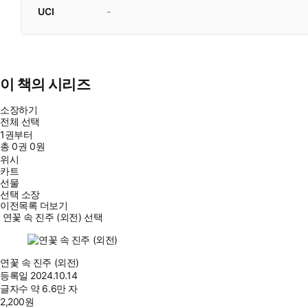
UCI
-
이 책의 시리즈
소장하기
전체 선택
1권부터
총
0
권
0원
위시
카트
선물
선택 소장
이전목록 더보기
연꽃 속 진주 (외전) 선택
연꽃 속 진주 (외전)
등록일
2024.10.14
글자수
약 6.6만 자
2,200
원