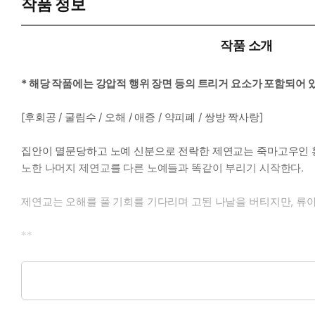
작품 정보
작품 소개
* 해당 작품에는 강압적 행위 장면 등의 트리거 요소가 포함되어
[후회공 / 굴림수 / 오해 / 애증 / 약피폐 / 쌍방 짝사랑]
집안이 멸문당하고 노예 신분으로 전락한 제연교는 죽마고우인 황
노한 나머지 제연교를 다른 노예들과 똑같이 부리기 시작한다.
제연교는 오해를 풀 기회를 기다리며 고된 나날을 버티지만, 류
**
옷깃을 벌리며 피부를 훑는 차가운 손에 제연교는 소스라쳤다. 
기에 더운 혀가 닿았다. 허리가 파드득 튀었다.