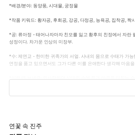
*배경/분야: 동양풍, 시대물, 궁정물
*작품 키워드: 황자공, 후회공, 강공, 다정공, 능욕공, 집착공, 짝
*공: 류아정 - 태어나자마자 친모를 잃고 황후의 친정에서 자란
성정이다. 차가운 인상의 미장부.
*수: 제연교 - 한미한 귀족가의 서얼. 사내의 몸으로 수태가 가
연정을 품고 있으면서도 그가 다른 이를 은애한다 생각해 마음을
*이럴 때 보세요: 외사랑하던 상대의 손에 몸과 마음을 다치는 
*공감 글귀: “왜 제 말을 믿지 않으시고는, 이제 와서 저를 연모
연꽃 속 진주