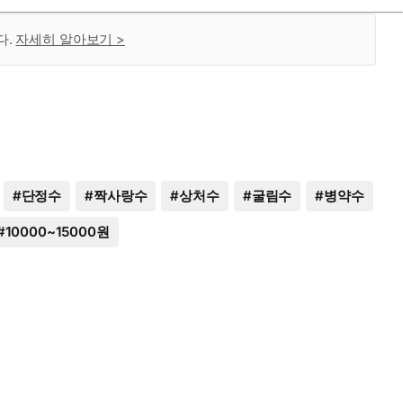
다.
자세히 알아보기 >
#
단정수
#
짝사랑수
#
상처수
#
굴림수
#
병약수
#
10000~15000원