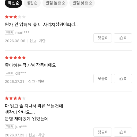
최신순
공감순
별점 높은순
별점 낮은순
뭔가 안 읽혀요 둘 다 자격지심덩어리라..
mon***
댓글
0
0
2026.08.06
신고
차단
좋아하는 작가님 작품이에요
dlt***
댓글
0
0
2026.07.31
신고
차단
다 읽고 좀 지나서 리뷰 쓰는건데
생각이 안나요….
분명 재미있게 읽었는데
jun***
댓글
0
0
2026.07.23
신고
차단