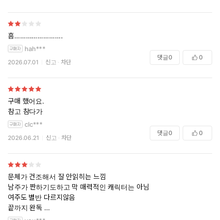
흠…………………….
hah***
댓글
0
0
2026.07.01
신고
차단
구매 했어요.
참고 참다가
clc***
댓글
0
0
2026.06.21
신고
차단
문체가 건조해서 잘 안읽히는 느낌
남주가 짠하기도하고 막 매력적인 캐릭터는 아님
여주도 별반 다르지않음
끝까지 완독
그래도 외전은 필요