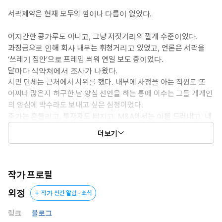
때
서곽제약은 현재 모두의 껌이나 다름이 없었다.
* 공감 글귀: 너랑 있으면 매분 매초 그 냄새를 맡아. 그리고 깨닫는
어지간한 콩가루도 아니고, 그냥 저잣거리의 깔개 수준이었다.
거야. 내가 고른 종자가 결국 썩은 종자라는 걸.
과징금으로 인해 회사 내부는 휘청거리고 있었고, 언론은 서곽을
‘쓰레기 집안’으로 프레임 씌워 연일 보도 중이었다.
달마다 식약처에서 조사가 나왔다.
시민 단체는 근처에서 시위를 했다. 내부에 사정을 아는 직원도 또
어찌나 많은지 허구한 날 양심 선언을 하는 통에 이수는 그들 개개인
의 양심에 박수라도 보내고 싶은 심정이었다.
주가는 흔들리고, 투자자도 빠지고, M&A에서는 이를 드러내고, 내
부에서는 이수를 좆으로 보고……. 아름다운 날들이었다.
더보기
그런 와중, 아내인 도민이 이혼을 통보했다.
* * *
작가 프로필
외정
작가 신간 알림 · 소식
원래 이수는 침실에다가 좋은 스피커를 갖다 놓고 싶었다.
혹은 턴테이블 같은 것들. 도민에게 좋은 음악을 들려 주고 싶었
링크
블로그
다.