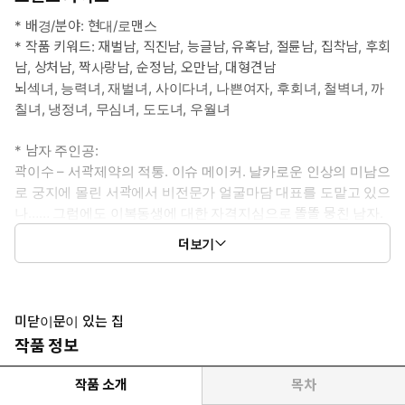
* 배경/분야: 현대/로맨스
* 작품 키워드: 재벌남, 직진남, 능글남, 유혹남, 절륜남, 집착남, 후회
남, 상처남, 짝사랑남, 순정남, 오만남, 대형견남
뇌섹녀, 능력녀, 재벌녀, 사이다녀, 나쁜여자, 후회녀, 철벽녀, 까
칠녀, 냉정녀, 무심녀, 도도녀, 우월녀
* 남자 주인공:
곽이수 – 서곽제약의 적통. 이슈 메이커. 날카로운 인상의 미남으
로 궁지에 몰린 서곽에서 비전문가 얼굴마담 대표를 도맡고 있으
나…… 그럼에도 이복동생에 대한 자격지심으로 똘똘 뭉친 남자.
부부 관계의 권태를 해결하고자 이사를 준비한다.
더보기
* 여자 주인공:
이도민 – 서곽제약의 며느리. 법조인 집안의 자유분방하고 개방적인
둘째. 해외 로스쿨 졸업 후 외국법 자문사로 활동 중이다. 서곽의 두
미닫이문이 있는 집
아들을 놓고 고심한 끝에 적통인 이수와 결혼했으나 아사리판에 넌
작품 정보
더리가 날 대로 나 이수에게 이혼을 요구했다.
작품 소개
목차
* 이럴 때 보세요: 이혼을 앞둔 부부의 섹슈얼한 육탄전이 보고 싶을