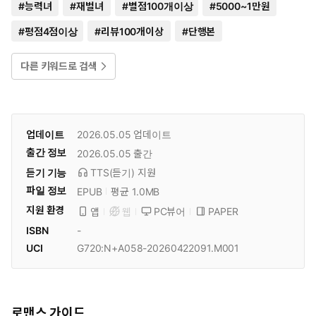
#
능력녀
#
재벌녀
#
별점100개이상
#
5000~1만원
#
평점4점이상
#
리뷰100개이상
#
단행본
다른 키워드로 검색
업데이트
2026.05.05
업데이트
출간 정보
2026.05.05
출간
듣기 기능
TTS(듣기)
지원
파일 정보
EPUB
평균 1.0MB
지원 환경
PC뷰어
PAPER
앱
웹
ISBN
-
UCI
G720:N+A058-20260422091.M001
로맨스 가이드