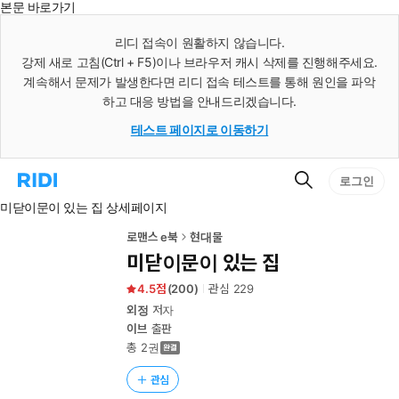
본문 바로가기
인
스
리디 접속이 원활하지 않습니다.
턴
강제 새로 고침(Ctrl + F5)이나 브라우저 캐시 삭제를 진행해주세요.
트
검
계속해서 문제가 발생한다면 리디 접속 테스트를 통해 원인을 파악
색
하고 대응 방법을 안내드리겠습니다.
테스트 페이지로 이동하기
검
리
로그인
색
디
미닫이문이 있는 집 상세페이지
홈
으
로
로맨스 e북
현대물
이
미닫이문이 있는 집
동
4.5
(
200
)
관심
229
외정
저자
이브
출판
총 2권
관심