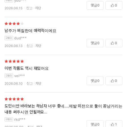
you***
이제 서로 행복해 보이는데 끝남
댓글
0
0
2026.06.15
신고
차단
남주가 찌질한데 매력적이에요
dud***
댓글
0
0
2026.06.13
신고
차단
이번 작품도 역시 재밌어요
vel***
댓글
0
0
2026.06.10
신고
차단
도민이만 바라보는 하남자 너무 좋네....제발 외전으로 둘이 꽁냥거리는
내용 써주시면 안될까요...
rkd***
댓글
0
1