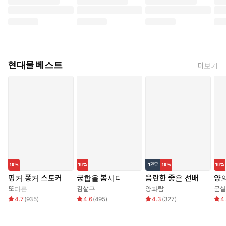
현대물 베스트
더보기
핑커 퐁커 스토커
궁합을 봅시다
음란한 좋은 선배
양의
또다른
김살구
양과람
문설
4.7
(
935
)
4.6
(
495
)
4.3
(
327
)
4