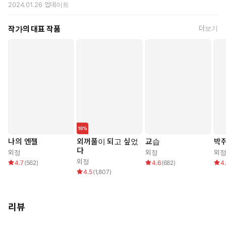
2024.01.26
업데이트
좋은 걸 공유하고, 좋은 얘기만 하다가 잠이 든 줄도 모르고 잠에
들고 싶었다.
작가의 대표 작품
더보기
그 마음은, 그 시절은, 턴테이블은 다 어디로 갔나 싶었다.
돌아앉은 이수의 등을 껴안아 주는 다정함은 기다려도 기다려도
없었다.
등 뒤로 한세월이 흐르는 기분이었다.
나의 엔젤
외꺼풀이 되고 싶었
교습
박
다
외정
외정
외
외정
4.7
(
562
)
4.6
(
682
)
4
4.5
(
1,807
)
리뷰