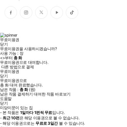
페
인
트
유
틱
이
스
위
튜
톡
스
타
터
브
북
그
램
무료이용권
닫기
무료이용권을 사용하시겠습니까?
사용 가능 :
장
<
>부터
총
화
무료이용권으로 대여합니다.
다른 방법으로 결제
무료이용권
닫기
무료이용권으로
총
화
대여 완료했습니다.
남은 작품 :
총
화
(
원)
남은 작품 결제하기
대여한 작품 바로보기
도움말
닫기
미닫이문이 있는 집
- 본 작품은
1일
마다
1
편씩 무료
입니다.
-
최근
10편
은 해당 이용권으로 볼 수 없습니다.
- 해당 이용권으로는
무료로
3일
간
볼 수 있습니다.