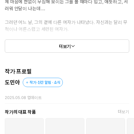
제 마음에 한없이 무심해 보이는 그를 볼 때마다 밉고, 애틋하고, 서
* 공감 글귀: “어쩌나. 오빠는 여기다가, 듬뿍 싸고 싶은데. 우리 공
러워 안달이 나는데….
주님 임신할 때까지.”
그러던 어느 날, 그의 곁에 다른 여자가 나타났다. 자신과는 달리 무
척이나 어른스럽고 세련된 여자가.
*
더보기
‘우리 공주님이 삐졌으려나.’
권태하는 화면 위에 떠 있는 빨간 점을 느슨한 시선으로 보며 낮
작가 프로필
게 웃음을 흘렸다.
도민아
작가 신간 알림 · 소식
아린이 끼고 있는 약혼반지에 내장된 위치 추적기였다. 물론 자신이
직접 준비한 것이긴 했다.
2025.05.08
업데이트
이건 감시 같은 게 아니었다. 보호였지.
어디서나 눈에 띄는 예쁘고 귀여운 것이 ‘내 것’이라면, 응당 자신이
작가의 대표 작품
더보기
책임지고 보호해야 하는 게 당연했다.
그렇게 제 손안에 얌전히 있던 윤아린이 어느 날 흔적도 없이 사라져