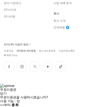
뷰어 다운로드
사업 제휴 문의
CP사이트
회사
리디바탕
회사 소개
인재채용
리디(주) 사업자 정보
이용약관
개인정보 처리방침
청소년보호정책
사업자정보확인
©
RIDI Corp.
페
인
트
유
틱
이
스
위
튜
톡
스
타
터
브
북
그
램
무료이용권
닫기
무료이용권을 사용하시겠습니까?
사용 가능 :
장
<
>부터
총
화