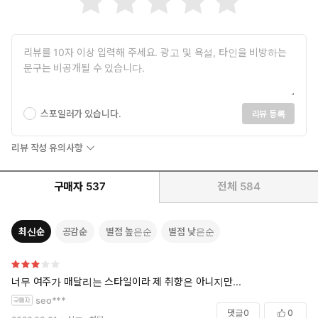
“응? 개새끼가 나쁜 짓이라도 하면 어쩌려고.”
권태하가 히죽, 웃음을 흘렸다.
폐부에 들이차는 윤아린의 살냄새에 머릿속이 들끓기 시작했다.
자신이 좆같은 인간인 건 어쩔 수 없었다.
스포일러가 있습니다.
리뷰 등록
이번에 잡힌 공주님은, 겨우 엉덩이를 몇 대 때려 주는 걸로 끝나지
않을 테였다.
리뷰 작성 유의사항
구매자
537
전체
584
최신순
공감순
별점 높은순
별점 낮은순
너무 여주가 매달리는 스타일이라 제 취향은 아니지만...
seo***
댓글
0
0