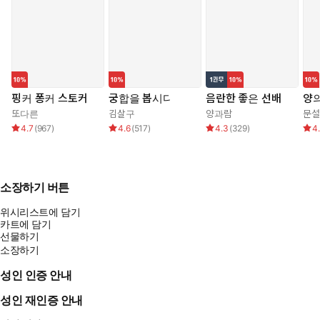
핑커 퐁커 스토커
궁합을 봅시다
음란한 좋은 선배
양의
또다른
김살구
양과람
문설
4.7
(
967
)
4.6
(
517
)
4.3
(
329
)
4
소장하기 버튼
위시리스트에 담기
카트에 담기
선물하기
소장하기
성인 인증 안내
성인 재인증 안내