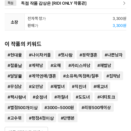
독점 작품 감상은 [RIDI ONLY 작품관]
독점
전자책 정가
3,300원
소장
판매가
3,300원
이 작품의 키워드
#
현대물
#
나이차커플
#
첫사랑
#
정략결혼
#
나쁜남자
#
절륜남
#
계략남
#
오해
#
카리스마남
#
재벌남
#
달달물
#
계약연애/결혼
#
소유욕/독점욕/질투
#
집착남
#
무심남
#
오만남
#
재벌녀
#
직진녀
#
애교녀
#
짝사랑녀
#
순정녀
#
까칠녀
#
도도녀
#
더티토크
#
별점500개이상
#
3000~5000원
#
리뷰500개이상
#
고수위
#
평점4점이상
#
단행본