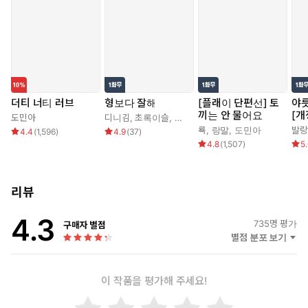
버리고, 권태하는 이성을 잃고 돌아버리는데.
기어코 지구 반대편까지 도망간 제 공주님을 찾아내고야 만다.
“그러니까 네가 아직 애라는 거야.”
쌕쌕 고른 숨소리를 내뱉는 얼굴을 눈에 담으며 권태하가 천천히
더티 너티 러브
형보다 잘해
[플래이 단편선] 토
야릇
손을 내렸다.
끼는 안 물어요
[개
도민아
디니김
,
초록이슬
,
도민아
룍
,
랑말
,
도민아
발랑
4.4
(
1,596
)
4.9
(
37
)
“먹지도 못하는 술은 왜 마셔.”
4.8
(
1,507
)
5
아린의 몸을 감고 있는 시트를 끌어 내리자 금세 무방비한 몸이 그
의 아래에 고스란히 드러났다.
리뷰
권태하는 가냘픈 목덜미를 부드럽게 쥐었다 폈다.
당장이라도 제 흔적을 남기고 싶은 충동이 아랫배를 지독하게 긁
4.3
735
명 평가
구매자 별점
어 댔다.
별점 분포 보기
엄지로 쿵쿵 뛰는 혈관 위를 느릿하게 짓누르던 그가 고개를 숙여
새하얀 가슴 위로 얼굴을 묻었다.
깊게 숨을 들이마신 그가 잠들어 있는 아린의 얼굴을 올려다보며
이 작품을 평가해 주세요!
입을 열었다.