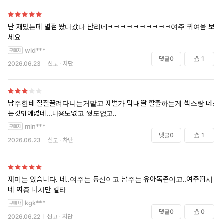
난 재밌는데 별점 왔다갔다 난리네ㅋㅋㅋㅋㅋㅋㅋㅋㅋㅋ여주 귀여움 보
세요
wld***
댓글
0
1
2026.06.23
신고
차단
남주한테 질질끌려다니는거말고 재벌가 막내딸 할줄하는게 섹스랑 떼쓰
는것밖에없네...내용도없고 뭣도없고..
min***
댓글
0
1
2026.06.23
신고
차단
재미는 있습니다. 네..여주는 등신이고 남주는 유아독존이고..여주땀시 조
네 짜증 나지만 킬타
kgk***
댓글
0
0
2026.06.22
신고
차단