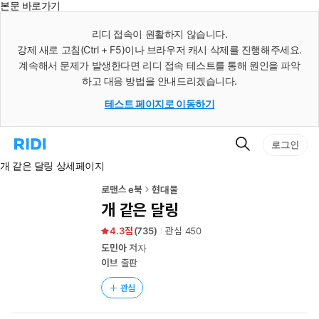
본문 바로가기
인
스
리디 접속이 원활하지 않습니다.
턴
강제 새로 고침(Ctrl + F5)이나 브라우저 캐시 삭제를 진행해주세요.
트
검
계속해서 문제가 발생한다면 리디 접속 테스트를 통해 원인을 파악
색
하고 대응 방법을 안내드리겠습니다.
테스트 페이지로 이동하기
검
리
로그인
색
디
개 같은 달링 상세페이지
홈
으
로
로맨스 e북
현대물
이
개 같은 달링
동
4.3
(
735
)
관심
450
도민아
저자
이브
출판
관심