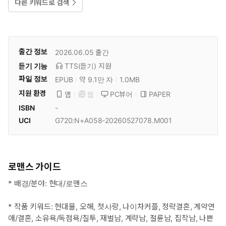
다른 키워드로 검색
출간 정보
2026.06.05
출간
듣기 기능
TTS(듣기)
지원
파일 정보
EPUB
약 9.1만 자
1.0MB
지원 환경
PC뷰어
PAPER
앱
웹
ISBN
-
UCI
G720:N+A058-20260527078.M001
로맨스 가이드
* 배경/분야: 현대/로맨스
* 작품 키워드: 현대물, 오해, 첫사랑, 나이차커플, 정략결혼, 계약연
애/결혼, 소유욕/독점욕/질투, 재벌남, 계략남, 절륜남, 집착남, 나쁜