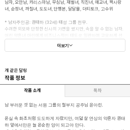
남자, 오만남, 카리스마남, 무심남, 재벌녀, 직진녀, 애교녀, 짝사랑
녀, 순정녀, 까칠녀, 도도녀, 단행본, 달달물, 더티토크, 고수위
* 남자주인공: 권태하 (32세) 태성 그룹 전무.
수려한 외모와 단정한 신사의 가면을 썼지만, 속을 알 수 없는 남자.
어린 약혼녀 아린에게 비즈니스적인 태도로 일관하며 교묘하게 선
을 긋는 듯 보이지만, 실상은 그녀를 독점하기 위해 약혼 반지에 위
더보기
치 추적기까지 심어 둔 지독한 통제광이다. 매너 좋은 껍데기 아래
누구보다 음습하고 비틀린 집착을 품고 있다.
* 여자주인공: 윤아린 (24세) 서원 그룹 막내딸.
개 같은 달링
제멋대로 도도하게 자란 서원 그룹의 공주님. 여덟 살, 권태하를 보
작품 정보
고 첫눈에 반한 이후, 십 년 넘게 지고지순한 짝사랑을 이어 오고 있
다. 제 감정의 온도를 맞춰 주지 않는 그에게 전전긍긍하지만, 결국
작품 소개
목차
은 권태하의 뒤통수를 치고 파리로 가출을 감행한다.
남 부러운 것 없는 서원 그룹의 철부지 공주님 윤아린.
* 이럴 때 보세요: 어린 약혼녀에게 무심해 보이던 오만한 남주가, 사
실은 아주 음습한 집착과 비틀린 통제를 하고 있는 모습을 보고 싶을
온실 속 화초처럼 도도하게 자랐지만, 여덟 살 연상의 약혼자 권태
때.
하 앞에서만은 늘 온순한 양이 되고야 만다.