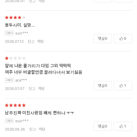
2026.08.01
신고
차단
용두사미. 실망...
sun***
댓글
0
0
2026.07.12
신고
차단
앞에 나온 줄거리가 다임 그외 떡떡떡
여주 너무 비굴할만큼 끌려다녀서 보기싫음
ara***
댓글
0
1
2026.07.07
신고
차단
남주진짜 미친사랑임 왜케 짠하냐 ㅜㅜ
eun***
댓글
0
1
2026.06.26
신고
차단