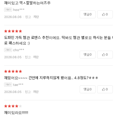
재미있고 역ㅅ할말하는여즈주
hee***
댓글
0
0
2026.08.06
신고
차단
도파민 가득 혐관 로맨스 추천이에요. 딱봐도 혐관 별로요 하시는 분들 바
로 패스하세요 :)
cho***
댓글
0
0
2026.08.05
신고
차단
재밌어요~~~~ 간만에 지루하지않게 봤어용.. 4.8정도?ㅎㅎㅎ
tae***
댓글
0
0
2026.08.05
신고
차단
재미있라요!!!!!!