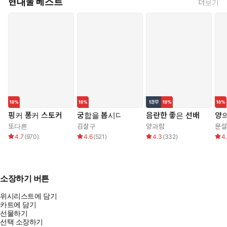
현대물 베스트
더보기
핑커 퐁커 스토커
궁합을 봅시다
음란한 좋은 선배
양의
또다른
김살구
양과람
문설
4.7
(
970
)
4.6
(
521
)
4.3
(
332
)
4
소장하기 버튼
위시리스트에 담기
카트에 담기
선물하기
선택 소장하기