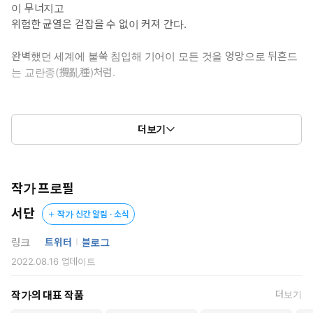
이 무너지고
위험한 균열은 걷잡을 수 없이 커져 간다.
완벽했던 세계에 불쑥 침입해 기어이 모든 것을 엉망으로 뒤흔드
는 교란종(攪亂種)처럼.
더보기
illust. maybezin
작가 프로필
서단
작가 신간 알림 · 소식
링크
트위터
블로그
2022.08.16
업데이트
작가의 대표 작품
더보기