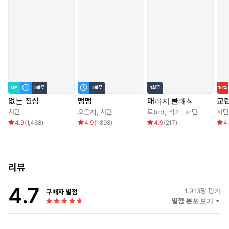
없는 진심
맴맴
매리지 클래식
교
서단
오은지
,
서단
로(ro)
,
식기
,
서단
서단
4.9
(
1,468
)
4.9
(
1,898
)
4.9
(
217
)
4
리뷰
4.7
1,913
명 평가
구매자 별점
별점 분포 보기