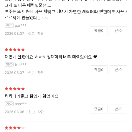
그게 또 다른 매력일줄은....
여주는 또 이쁜데 자꾸 쳐맞고 다녀서 차연한 캐릭터라 뻔한데도 자꾸 찌
르르하게 만들었다는 ~~
몇달동안 있던책들 재탕 돌리다가 간만에 구매한건데 왜 별점이 높은지
par***
알겠어요.
댓글
0
0
2026.08.07
신고
차단
재밌게 잘봤어요 ㅎㅎㅎ 정재혁씨 너무 매력있어요 ❤️
tns***
댓글
0
0
2026.08.07
신고
차단
티키타카좋고 잼있게 읽었어요
ass***
댓글
0
0
2026.08.06
신고
차단