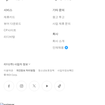
서비스
기타 문의
제휴카드
원고 투고
뷰어 다운로드
사업 제휴 문의
CP사이트
회사
리디바탕
회사 소개
인재채용
리디(주) 사업자 정보
이용약관
개인정보 처리방침
청소년보호정책
사업자정보확인
©
RIDI Corp.
페
인
트
유
틱
이
스
위
튜
톡
스
타
터
브
북
그
램