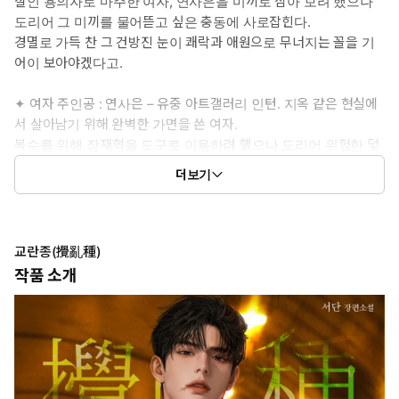
살인 용의자로 마주한 여자, 연사은을 미끼로 삼아 보려 했으나
도리어 그 미끼를 물어뜯고 싶은 충동에 사로잡힌다.
경멸로 가득 찬 그 건방진 눈이 쾌락과 애원으로 무너지는 꼴을 기
어이 보아야겠다고.
✦ 여자 주인공 : 연사은 – 유중 아트갤러리 인턴. 지옥 같은 현실에
서 살아남기 위해 완벽한 가면을 쓴 여자.
복수를 위해 장재혁을 도구로 이용하려 했으나 도리어 위험한 덫
에 걸려들고 만 기분이다.
더보기
결코 휘말리지 않을 생각이다. 그가 원하는 대로 말 잘 듣는 착한
개가 되어 줄 생각은 추호도 없으니까.
✦ 이럴 때 보세요 : 서로를 경멸하면서도 탐하고, 증오하면서도 매달
교란종(攪亂種)
리는 끈적하고 질척한 혐관 로맨스가 보고 싶을 때.
작품 소개
✦ 공감 글귀 : “지금 네가 나한테 싫단 말이나 지껄일 입장이 아니
라는 거예요, 공주님.”