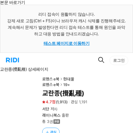
본문 바로가기
인
스
리디 접속이 원활하지 않습니다.
턴
강제 새로 고침(Ctrl + F5)이나 브라우저 캐시 삭제를 진행해주세요.
트
검
계속해서 문제가 발생한다면 리디 접속 테스트를 통해 원인을 파악
색
하고 대응 방법을 안내드리겠습니다.
테스트 페이지로 이동하기
검
리
로그인
색
디
교란종(攪亂種) 상세페이지
홈
으
로
로맨스 e북
현대물
이
로맨스 e북
19+
동
교란종(攪亂種)
4.7
(
1,913
)
관심
1,191
서단
저자
래이니북스
출판
총 3권
관심