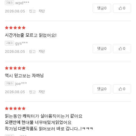
wpd***
댓글
0
0
2026.08.05
신고
차단
시간가는줄 모르고 읽었어요!
gys***
댓글
0
0
2026.08.05
신고
차단
역시 믿고보는 자까님
joe***
댓글
0
0
2026.08.05
신고
차단
읽는동안 캐릭터가 살아움직이는거 같아요
오랜만에 현대물 너무재밌게읽었어요
작가님 다른작품도 읽어보러 바로 갑니다..!ㅋㅋㅋ