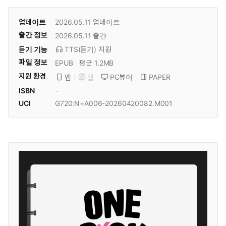
업데이트
2026.05.11
업데이트
출간 정보
2026.05.11
출간
듣기 기능
TTS(듣기)
지원
파일 정보
EPUB
평균 1.2MB
지원 환경
PC뷰어
PAPER
앱
웹
ISBN
-
UCI
G720:N+A006-20260420082.M001