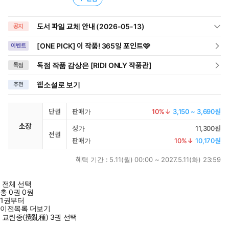
도서 파일 교체 안내 (2026-05-13)
공지
[ONE PICK] 이 작품! 365일 포인트🩷
이벤트
독점 작품 감상은 [RIDI ONLY 작품관]
독점
웹소설로 보기
추천
단권
판매가
10
%↓
3,150 ~ 3,690원
소장
정가
11,300원
전권
판매가
10
%↓
10,170원
혜택 기간 :
5.11(월) 00:00 ~ 2027.5.11(화) 23:59
전체 선택
총
0
권
0원
1권부터
이전목록 더보기
교란종(攪亂種) 3권 선택