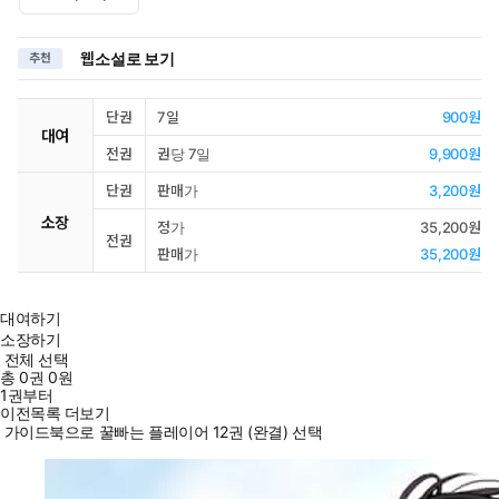
웹소설로 보기
추천
단권
7일
900원
대여
전권
권당 7일
9,900원
단권
판매가
3,200원
소장
정가
35,200원
전권
판매가
35,200원
대여하기
소장하기
전체 선택
총
0
권
0원
1권부터
이전목록 더보기
가이드북으로 꿀빠는 플레이어 12권 (완결) 선택