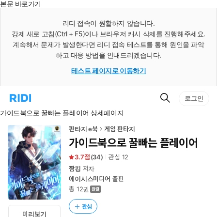
본문 바로가기
인
스
리디 접속이 원활하지 않습니다.
턴
강제 새로 고침(Ctrl + F5)이나 브라우저 캐시 삭제를 진행해주세요.
트
검
계속해서 문제가 발생한다면 리디 접속 테스트를 통해 원인을 파악
색
하고 대응 방법을 안내드리겠습니다.
테스트 페이지로 이동하기
검
리
로그인
색
디
가이드북으로 꿀빠는 플레이어 상세페이지
홈
으
로
판타지 e북
게임 판타지
이
가이드북으로 꿀빠는 플레이어
동
3.7
(
34
)
관심
12
짬킹
저자
에이시스미디어
출판
총 12권
관심
미리보기