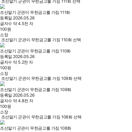
조선말기 군관이 무한금고를 가짐 111화 선택
조선말기 군관이 무한금고를 가짐 111화
등록일
2026.05.26
글자수
약 4.5천 자
100
원
소장
조선말기 군관이 무한금고를 가짐 110화 선택
조선말기 군관이 무한금고를 가짐 110화
등록일
2026.05.26
글자수
약 5.2천 자
100
원
소장
조선말기 군관이 무한금고를 가짐 109화 선택
조선말기 군관이 무한금고를 가짐 109화
등록일
2026.05.26
글자수
약 4.8천 자
100
원
소장
조선말기 군관이 무한금고를 가짐 108화 선택
조선말기 군관이 무한금고를 가짐 108화