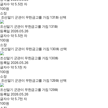
글자수
약 5.5천 자
100
원
소장
조선말기 군관이 무한금고를 가짐 131화 선택
조선말기 군관이 무한금고를 가짐 131화
등록일
2026.05.26
글자수
약 5.5천 자
100
원
소장
조선말기 군관이 무한금고를 가짐 130화 선택
조선말기 군관이 무한금고를 가짐 130화
등록일
2026.05.26
글자수
약 5.1천 자
100
원
소장
조선말기 군관이 무한금고를 가짐 129화 선택
조선말기 군관이 무한금고를 가짐 129화
등록일
2026.05.26
글자수
약 5.7천 자
100
원
소장