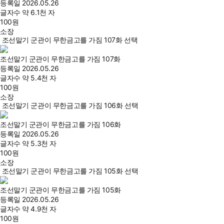
등록일
2026.05.26
글자수
약 6.1천 자
100
원
소장
조선말기 군관이 무한금고를 가짐 107화 선택
조선말기 군관이 무한금고를 가짐 107화
등록일
2026.05.26
글자수
약 5.4천 자
100
원
소장
조선말기 군관이 무한금고를 가짐 106화 선택
조선말기 군관이 무한금고를 가짐 106화
등록일
2026.05.26
글자수
약 5.3천 자
100
원
소장
조선말기 군관이 무한금고를 가짐 105화 선택
조선말기 군관이 무한금고를 가짐 105화
등록일
2026.05.26
글자수
약 4.9천 자
100
원