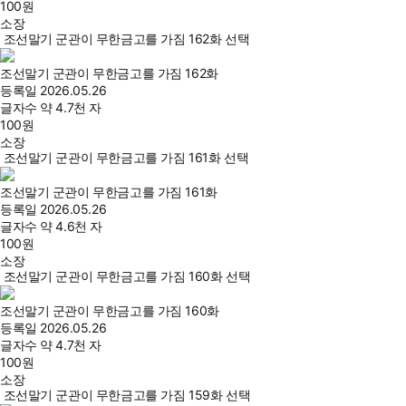
100
원
소장
조선말기 군관이 무한금고를 가짐 162화 선택
조선말기 군관이 무한금고를 가짐 162화
등록일
2026.05.26
글자수
약 4.7천 자
100
원
소장
조선말기 군관이 무한금고를 가짐 161화 선택
조선말기 군관이 무한금고를 가짐 161화
등록일
2026.05.26
글자수
약 4.6천 자
100
원
소장
조선말기 군관이 무한금고를 가짐 160화 선택
조선말기 군관이 무한금고를 가짐 160화
등록일
2026.05.26
글자수
약 4.7천 자
100
원
소장
조선말기 군관이 무한금고를 가짐 159화 선택