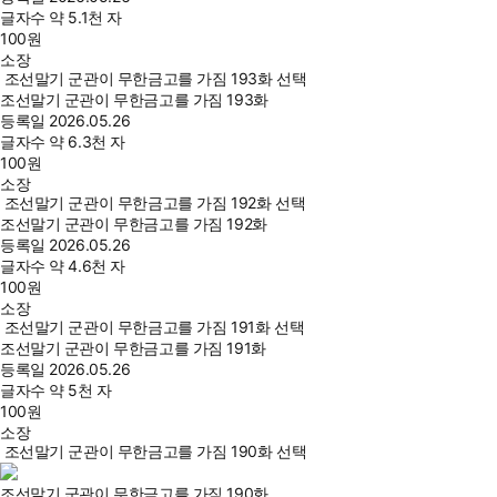
글자수
약 5.1천 자
100
원
소장
조선말기 군관이 무한금고를 가짐 193화 선택
조선말기 군관이 무한금고를 가짐 193화
등록일
2026.05.26
글자수
약 6.3천 자
100
원
소장
조선말기 군관이 무한금고를 가짐 192화 선택
조선말기 군관이 무한금고를 가짐 192화
등록일
2026.05.26
글자수
약 4.6천 자
100
원
소장
조선말기 군관이 무한금고를 가짐 191화 선택
조선말기 군관이 무한금고를 가짐 191화
등록일
2026.05.26
글자수
약 5천 자
100
원
소장
조선말기 군관이 무한금고를 가짐 190화 선택
조선말기 군관이 무한금고를 가짐 190화