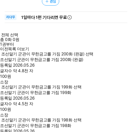
관심
1일
마다
1편 기다리면 무료
리다무
전체 선택
총
0
화
0원
1권부터
이전목록 더보기
조선말기 군관이 무한금고를 가짐 200화 (완결) 선택
조선말기 군관이 무한금고를 가짐 200화 (완결)
등록일
2026.05.26
글자수
약 4.8천 자
100
원
소장
조선말기 군관이 무한금고를 가짐 199화 선택
조선말기 군관이 무한금고를 가짐 199화
등록일
2026.05.26
글자수
약 4.5천 자
100
원
소장
조선말기 군관이 무한금고를 가짐 198화 선택
조선말기 군관이 무한금고를 가짐 198화
등록일
2026.05.26