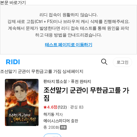
본문 바로가기
인
스
리디 접속이 원활하지 않습니다.
턴
강제 새로 고침(Ctrl + F5)이나 브라우저 캐시 삭제를 진행해주세요.
트
검
계속해서 문제가 발생한다면 리디 접속 테스트를 통해 원인을 파악
색
하고 대응 방법을 안내드리겠습니다.
테스트 페이지로 이동하기
검
리
로그인
색
디
조선말기 군관이 무한금고를 가짐 상세페이지
홈
으
로
판타지 웹소설
퓨전 판타지
이
조선말기 군관이 무한금고를 가
동
짐
4.6
(
122
)
관심
83
하기동
저자
에이시스미디어
출판
총 200화