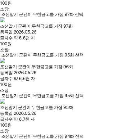
100
원
소장
조선말기 군관이 무한금고를 가짐 97화 선택
조선말기 군관이 무한금고를 가짐 97화
등록일
2026.05.26
글자수
약 6.6천 자
100
원
소장
조선말기 군관이 무한금고를 가짐 96화 선택
조선말기 군관이 무한금고를 가짐 96화
등록일
2026.05.26
글자수
약 6.6천 자
100
원
소장
조선말기 군관이 무한금고를 가짐 95화 선택
조선말기 군관이 무한금고를 가짐 95화
등록일
2026.05.26
글자수
약 6.7천 자
100
원
소장
조선말기 군관이 무한금고를 가짐 94화 선택