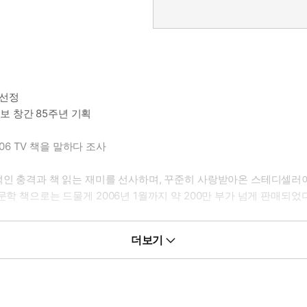
 선정
일보 창간 85주년 기획
06 TV 책을 말하다 조사
 충격과 책 읽는 재미를 선사하며, 꾸준히 사랑받아온 스테디셀러이다. 1
학 책으로는 드물게 2006년 1월까지 약 200만 부가 넘게 판매되었다
 나나미가 고교시절 호메로스의 <일리아스>를 읽고 지중해 세계에 깊이
더보기
동안 독학하며 평생의 라이프워크로 집필한 책으로, 준비 20년, 매년 
이야기 전개로 재미와 교훈이라는 두 가지 열매를 동시에 충족시키며 
 아니고 케케묵은 것도 아니며 자신들이 태어난 시대를 열심히 살았던 