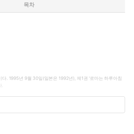
목차
995년 9월 30일(일본은 1992년), 제1권 '로마는 하루아침
.
 매료되어, 1963년 이탈리아로 건너가 서양문명의 모태인 고대
한 권씩 15년에 걸쳐 완성되었다.
단시간에 광범위한 독자층을 형성했다. "역사는 위대한 교훈이자
사람들의 기록이며, 그것을 아는 것은 그 자체로 재미있다"고 말