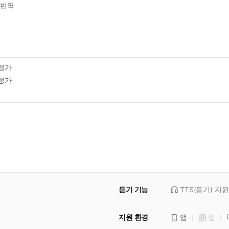
번역
정가
정가
듣기 기능
TTS(듣기)
지원
지원 환경
앱
웹