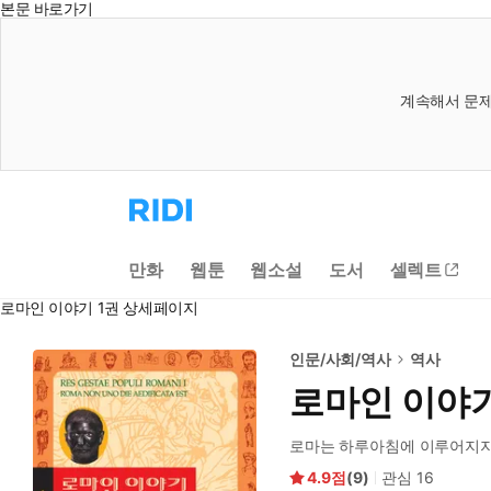
본문 바로가기
계속해서 문제
리
디
홈
으
만화
웹툰
웹소설
도서
셀렉트
로
이
로마인 이야기 1권 상세페이지
동
인문/사회/역사
역사
로마인 이야기
로마는 하루아침에 이루어지
4.9
(
9
)
관심
16