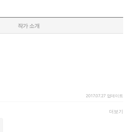
주었다.
북아프리카에 이르는 대제국을 천 년 넘게 경영한 비결이 도대체 무
작가 소개
, 제6권 ~ 제10권까지의 '안정기', 그리고 제11권 ~ 제15권까
라는 독특한 책의 성격을 만들어내게 했다. 즉, 철저한 고증과
았다.
2017.07.27
업데이트
더보기