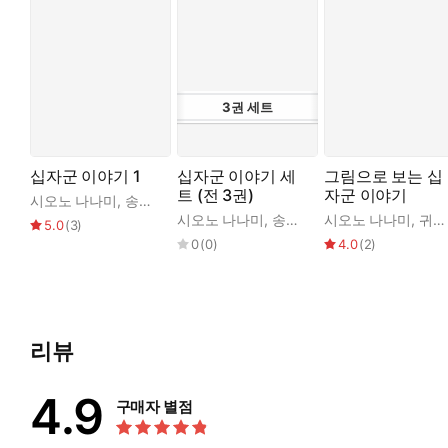
3
권
세트
십자군 이야기 1
십자군 이야기 세
그림으로 보는 십
트 (전 3권)
자군 이야기
시오노 나나미
,
송태욱
,
차용구
시오노 나나미
,
송태욱
,
차용구
시오노 나나미
,
귀스타브 도레
5.0
(
3
)
0
(
0
)
4.0
(
2
)
리뷰
4.9
구매자 별점