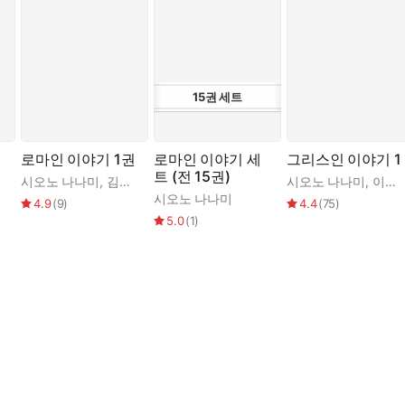
15
권
세트
로마인 이야기 1권
로마인 이야기 세
그리스인 이야기 1
트 (전 15권)
시오노 나나미
,
김석희
시오노 나나미
,
이경덕
,
송태욱
,
차용구
시오노 나나미
4.9
(
9
)
4.4
(
75
)
5.0
(
1
)