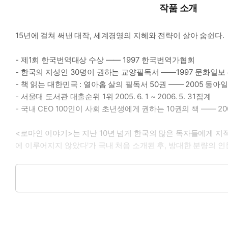
작품 소개
15년에 걸쳐 써낸 대작, 세계경영의 지혜와 전략이 살아 숨쉰다.
- 제1회 한국번역대상 수상 ―― 1997 한국번역가협회
- 한국의 지성인 30명이 권하는 교양필독서 ――1997 문화일보
- 책 읽는 대한민국 : 열아홉 살의 필독서 50권 ―― 2005 동아
- 서울대 도서관 대출순위 1위 2005. 6. 1 ~ 2006. 5. 31집계
- 국내 CEO 100인이 사회 초년생에게 권하는 10권의 책 ―― 20
<로마인 이야기>는 지난 10년 넘게 한국의 많은 독자들에게 지적인
에 이루어지지 않았다'가 국내 처음 소개된 후, 방대한 분량의 인문
<로마인 이야기>는 1937년 7월 동경에서 태어난 작가 시오노
로마와 르네상스의 역사현장을 발로 취재하며 30년이 넘는 세월 
국내 소개 당시, 상식을 꿰뚫는 도전적 역사해석과 흥미진진한 
탁월한 오락이다", "역사는 학자들이 말하는 것처럼 어려운 것도