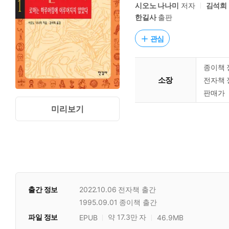
시오노 나나미
저자
김석희
한길사
출판
관심
종이책 
소장
전자책 
판매가
미리보기
출간 정보
2022.10.06
전자책 출간
1995.09.01
종이책 출간
파일 정보
약 17.3만 자
EPUB
46.9MB