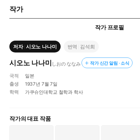
하는 작가 시오노 나나미는, 현재를 열심히 살아야 할 우리에게
작가
<로마인 이야기>는 지력, 체력, 경제력, 기술력 모든 면에서 
엇인가를 추적해가는 흥미진진한 로마 통사다.
작가 프로필
기원전 753년 전설의 로물루스가 로마를 건국한 때부터 서기 476년
저자
시오노 나나미
번역
김석희
지의 '쇠퇴에서 멸망' 세 단계로 나누고, 역사의 흥망성쇠 속에
서술관점과 집필에 있어 현실감각과 균형감각을 잃지 않으며 스토
시오노 나나미
작가 신간 알림 · 소식
しおの ななみ
사료에 바탕을 두었으되 역사적 기술로부터 벗어나 있고, 사료가
국적
일본
출생
1937년 7월 7일
학력
가쿠슈인대학교 철학과 학사
작가의 대표 작품