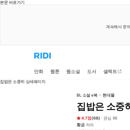
본문 바로가기
계속해서 문제
리
디
홈
으
만화
웹툰
웹소설
도서
셀렉트
로
이
집밥은 소중히 상세페이지
동
BL 소설 e북
현대물
집밥은 소중
4.7
(
68
)
관심
96
황곰
저자