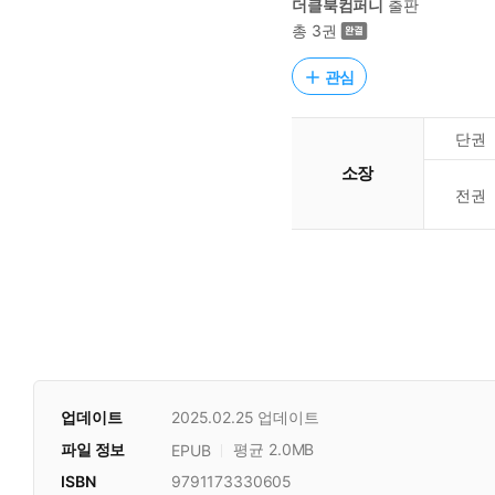
더클북컴퍼니
출판
총 3권
관심
단권
소장
전권
업데이트
2025.02.25
업데이트
파일 정보
평균 2.0MB
EPUB
ISBN
9791173330605