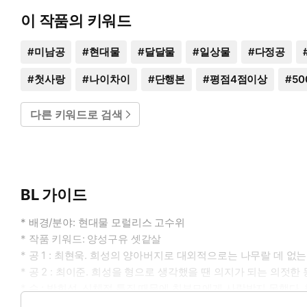
이 작품의 키워드
#
미남공
#
현대물
#
달달물
#
일상물
#
다정공
#
첫사랑
#
나이차이
#
단행본
#
평점4점이상
#
50
다른 키워드로 검색
BL 가이드
* 배경/분야: 현대물 모럴리스 고수위
* 작품 키워드: 양성구유 셋같살
* 공 1 : 최현욱. 희성의 양아버지로 대외적으로는 나무랄 데 없
* 공 2 : 최이준. 희성을 형으로 생각했을 땐 의지가 되는 의젓
* 수 : 박희성. 신체적 특징 때문에 친부모에게 사랑받지 못했다
* 이럴 때 보세요: 처음부터 끝까지 자극적인 묘사의 씬이 땡길 