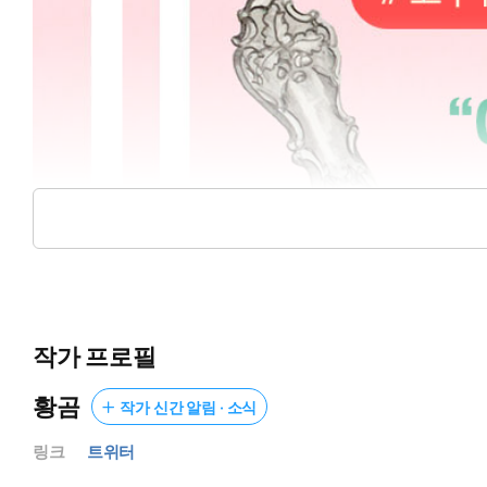
작가 프로필
황곰
작가 신간 알림 · 소식
링크
트위터