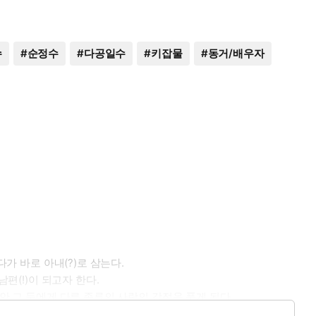
수
#
순정수
#
다공일수
#
키잡물
#
동거/배우자
가 바로 아내(?)로 삼는다.
편(!)이 되고자 한다.
안 그 둘에게 다른 종류의 사랑의 감정을 품게 된다.