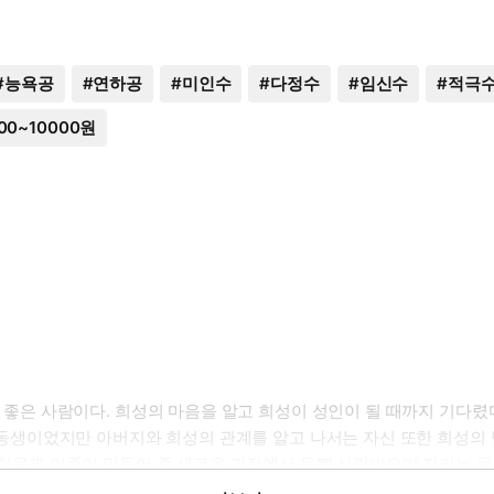
#
능욕공
#
연하공
#
미인수
#
다정수
#
임신수
#
적극
00~10000원
는 좋은 사람이다. 희성의 마음을 알고 희성이 성인이 될 때까지 기다렸다
한 동생이었지만 아버지와 희성의 관계를 알고 나서는 자신 또한 희성의 남
. 현욱과 이준이 만들어 준 새로운 가정에서 듬뿍 사랑받으며 자라는 동
때