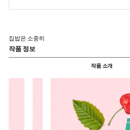
* 공감 글귀: “진작 착하게 굴었어야지. 그럼 오빠가 잘해 주잖아.
집밥은 소중히
작품 정보
작품 소개