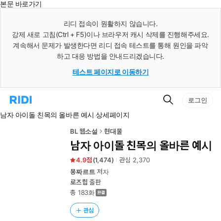
본문 바로가기
인
스
리디 접속이 원활하지 않습니다.
턴
강제 새로 고침(Ctrl + F5)이나 브라우저 캐시 삭제를 진행해주세요.
트
검
계속해서 문제가 발생한다면 리디 접속 테스트를 통해 원인을 파악
색
하고 대응 방법을 안내드리겠습니다.
테스트 페이지로 이동하기
검
리
로그인
색
디
남자 아이돌 친목의 올바른 예시 상세페이지
홈
으
로
BL 웹소설
현대물
이
남자 아이돌 친목의 올바른 예시
동
4.9
(
1,474
)
관심
2,370
몽짜르트
저자
로즈힙
출판
총 183화
관심