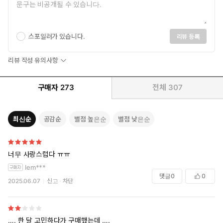
스포일러가 있습니다.
리뷰 등록
리뷰 작성 유의사항
구매자
273
전체
307
최신순
공감순
별점 높은순
별점 낮은순
너무 사랑스럽다 ㅠㅠ
lem***
댓글
0
0
2025.06.07
신고
차단
…. 한 달 고민하다가 구매했는데 ….