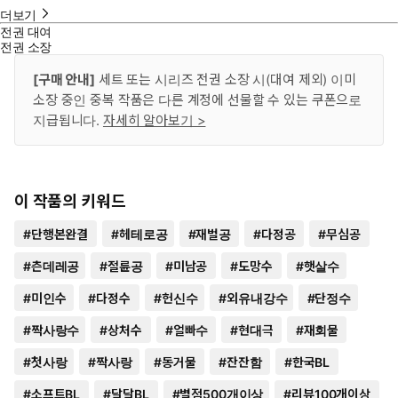
더보기
전권 대여
전권 소장
[구매 안내]
세트 또는 시리즈 전권 소장 시(대여 제외) 이미
소장 중인 중복 작품은 다른 계정에 선물할 수 있는 쿠폰으로
지급됩니다.
자세히 알아보기 >
이 작품의 키워드
#
단행본완결
#
헤테로공
#
재벌공
#
다정공
#
무심공
#
츤데레공
#
절륜공
#
미남공
#
도망수
#
햇살수
#
미인수
#
다정수
#
헌신수
#
외유내강수
#
단정수
#
짝사랑수
#
상처수
#
얼빠수
#
현대극
#
재회물
#
첫사랑
#
짝사랑
#
동거물
#
잔잔함
#
한국BL
#
소프트BL
#
달달BL
#
별점500개이상
#
리뷰100개이상