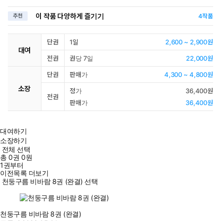
이 작품 다양하게 즐기기
추천
4
작품
단권
1일
2,600 ~ 2,900원
대여
전권
권당 7일
22,000원
단권
판매가
4,300 ~ 4,800원
소장
정가
36,400원
전권
판매가
36,400원
대여하기
소장하기
전체 선택
총
0
권
0원
1권부터
이전목록 더보기
천둥구름 비바람 8권 (완결) 선택
천둥구름 비바람 8권 (완결)