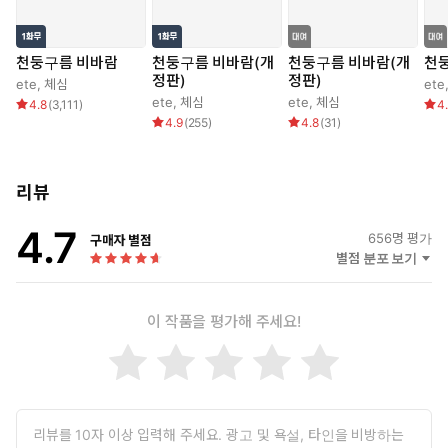
천둥구름 비바람
천둥구름 비바람(개
천둥구름 비바람(개
천
정판)
정판)
ete
,
체심
ete
ete
,
체심
ete
,
체심
4.8
(
3,111
)
4
4.9
(
255
)
4.8
(
31
)
리뷰
4.7
656
명 평가
구매자 별점
별점 분포 보기
이 작품을 평가해 주세요!