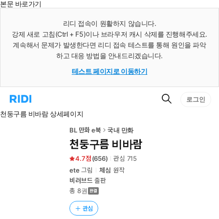
본문 바로가기
인
스
리디 접속이 원활하지 않습니다.
턴
강제 새로 고침(Ctrl + F5)이나 브라우저 캐시 삭제를 진행해주세요.
트
검
계속해서 문제가 발생한다면 리디 접속 테스트를 통해 원인을 파악
색
하고 대응 방법을 안내드리겠습니다.
테스트 페이지로 이동하기
검
리
로그인
색
디
천둥구름 비바람 상세페이지
홈
으
로
BL 만화 e북
국내 만화
이
천둥구름 비바람
동
4.7
(
656
)
관심
715
ete
그림
체심
원작
비러브드
출판
총 8권
관심