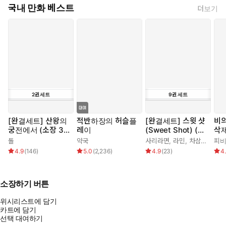
국내 만화 베스트
더보기
2
권
세트
9
권
세트
[완결세트] 산왕의
적반하장의 허슬플
[완결세트] 스윗 샷
비
궁전에서 (소장 3
레이
(Sweet Shot) (소
삭
0%)
장 30%)
돌
약국
사리라면
,
라민
,
차삼
,
나선생
피
4.9
(
146
)
5.0
(
2,236
)
4.9
(
23
)
4
소장하기 버튼
위시리스트에 담기
카트에 담기
선택 대여하기