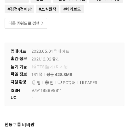
#
평점4점이상
#
소설원작
#
비러브드
다른 키워드로 검색
업데이트
2023.05.01
업데이트
출간 정보
2021.12.02
출간
듣기 기능
TTS(듣기)
미
지원
파일 정보
161 쪽
평균 428.8MB
지원 환경
PC뷰어
PAPER
앱
웹
ISBN
9791188999811
UCI
-
천둥구름 비바람