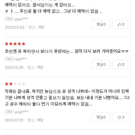
매력이 없어요. 끌어당기는 게 없어요…
ㅎ ㅏ … 주인공 둘 다 매력 없고.. 그냥 다 매력이 없음 ..
poo***
댓글
0
0
2025.03.02
신고
차단
초반엔 공 욕하면서 보다가 후반에는... 원작 다시 보러 가야겠어요ㅠㅠ
sta***
댓글
0
0
2024.12.26
신고
차단
작화는 끝내줌. 하지만 농담으로 공 성격 나쁘네~ 이정도가 아니라 진짜
기분 나쁘게 성격 안좋고 꼴보기 싫었음. 보는 내내 기분 나빴어요... 그리
고 공수 캐릭터 둘다 먼가 미묘하게 매력이 없음...
pop***
댓글
0
3
2024.07.21
신고
차단