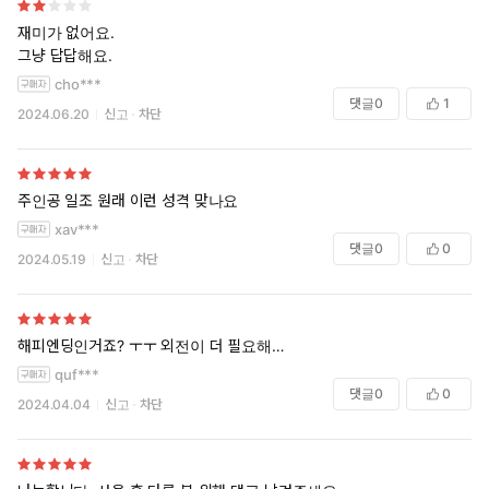
재미가 없어요.
그냥 답답해요.
cho***
댓글
0
1
2024.06.20
신고
차단
주인공 일조 원래 이런 성격 맞나요
xav***
댓글
0
0
2024.05.19
신고
차단
해피엔딩인거죠? ㅜㅜ 외전이 더 필요해…
quf***
댓글
0
0
2024.04.04
신고
차단