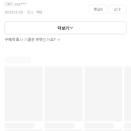
보자싶어서 나머지 권도 구매했는데 굳이 안봐도 됐을뻔했습니다. 그림
으나
sto***
체는 이쁜데 내용이 너무 아쉽네요.
댓글
0
2
정한은 금세 자신의 결정을 후회한다.
2023.12.30
신고
차단
“너 뭐 하는 거야.”
더보기
“…….”
“변명이라도 해.”
구매자 표시 기준은 무엇인가요?
바로, 일조가 잠든 자신에게 몰래 키스하는 현장을 발각했기 때문이
다.
정한은 일조를 쫓아내려 하지만 끝내 그러지 못하고
일조에게 어떻게 하면 짝사랑을 접을 수 있겠냐고 묻는다.
“딱 한 번만 키스해 줘.”
“그걸 해주면 네가 날 덜 좋아하는 데 도움이 돼?”
동정이라는 명목으로 일조에게 조금씩 마음을 주던 정한은
어느새 일조와 관계까지 맺고 서서히 독점욕을 느끼게 되는데…