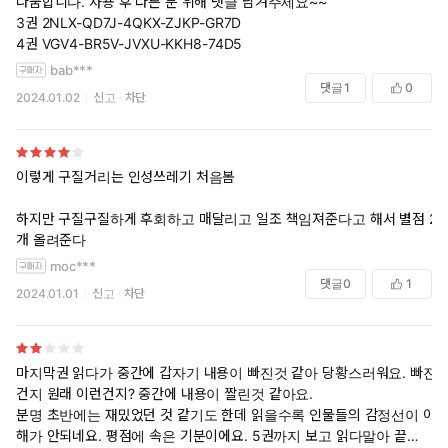
나눔합니다. 사용 후 다른 분 위해 댓글 남겨주세요~~
3권 2NLX-QD7J-4QKX-ZJKP-GR7D
4권 VGV4-BR5V-JVXU-KKH8-74D5
bab***
댓글
1
0
2024.01.02
신고
차단
이렇게 구질거리는 인성쓰레기 처음봄
하지만 구질구질하게 후회하고 매달리고 일조 책임져준다고 해서 별점 2
개 올려준다
moc***
댓글
0
1
2024.01.01
신고
차단
* 키워드 : #동거물 #까칠공 #초딩공 #츤데레공 #후회공 #짝사랑
수 #가난수 #순정수 #얼빠수
마지막권 읽다가 중간에 갑자기 내용이 빠진것 같아 당황스러워요. 빠진
정한은 아버지의 장례식장에서 존재를 거의 잊고 살던 사촌 일조와
건지 원래 이런건지? 중간에 내용이 짤린것 같아요.
조우한다.
분명 초반에는 재밌었던 것 같기도 한데 읽을수록 인물들의 감정선이 이
빈털터리인 일조의 처지를 동정해 충동적으로 같이 살자고 말했
해가 안되네요. 평점에 속은 기분이에요. 5권까지 보고 읽다말아 끝까지