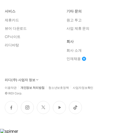
서비스
기타 문의
제휴카드
원고 투고
뷰어 다운로드
사업 제휴 문의
CP사이트
회사
리디바탕
회사 소개
인재채용
리디(주) 사업자 정보
이용약관
개인정보 처리방침
청소년보호정책
사업자정보확인
©
RIDI Corp.
페
인
트
유
틱
이
스
위
튜
톡
스
타
터
브
북
그
램