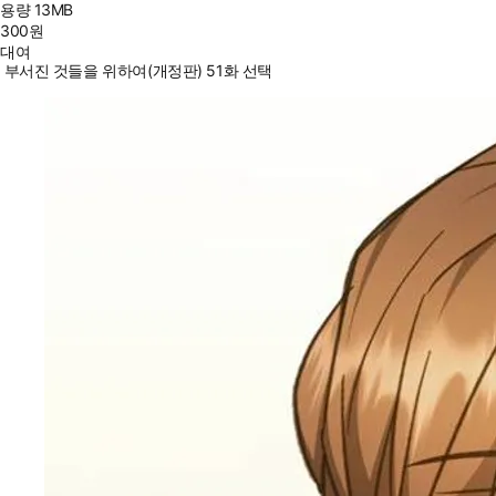
용량
13MB
300
원
대여
부서진 것들을 위하여(개정판) 51화 선택