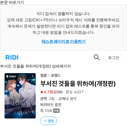
본문 바로가기
인
스
리디 접속이 원활하지 않습니다.
턴
강제 새로 고침(Ctrl + F5)이나 브라우저 캐시 삭제를 진행해주세요.
트
검
계속해서 문제가 발생한다면 리디 접속 테스트를 통해 원인을 파악
색
하고 대응 방법을 안내드리겠습니다.
테스트 페이지로 이동하기
검
리
로그인
색
디
부서진 것들을 위하여(개정판) 상세페이지
홈
으
로
웹툰
로맨스
이
부서진 것들을 위하여(개정판)
동
4.7
(
226
)
관심
4,027
관짝
그림
고하나
원작
비러브드
출판
총 55화
관심