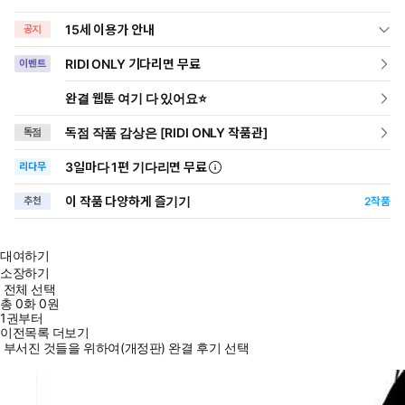
15세 이용가 안내
공지
RIDI ONLY 기다리면 무료
이벤트
완결 웹툰 여기 다 있어요⭐
독점 작품 감상은 [RIDI ONLY 작품관]
독점
3일
마다
1편 기다리면 무료
리다무
이 작품 다양하게 즐기기
추천
2
작품
대여하기
소장하기
전체 선택
총
0
화
0원
1권부터
이전목록 더보기
부서진 것들을 위하여(개정판) 완결 후기 선택