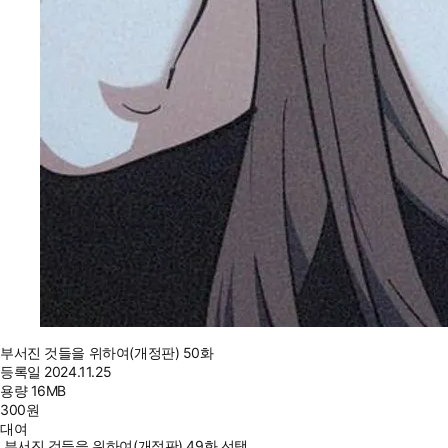
부서진 것들을 위하여(개정판) 50화
등록일
2024.11.25
용량
16MB
300
원
대여
부서진 것들을 위하여(개정판) 49화 선택