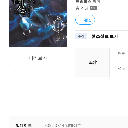
드림북스
출판
총 21권
관심
웹소설로 보기
추천
단권
미리보기
소장
전권
업데이트
2022.07.14
업데이트