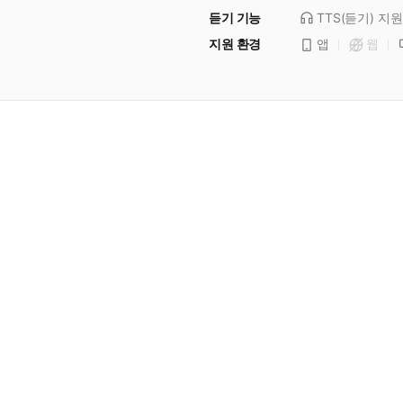
듣기 기능
TTS(듣기)
지원
지원 환경
앱
웹