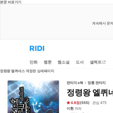
본문 바로가기
계속해서 문제
리
디
홈
으
만화
웹툰
웹소설
도서
셀렉트
로
이
정령왕 엘퀴네스 개정판 상세페이지
동
판타지 e북
정통 판타지
정령왕 엘퀴
4.8
(
555
)
관심
475
이환
저자