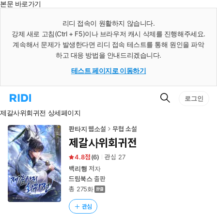
본문 바로가기
인
스
리디 접속이 원활하지 않습니다.
턴
강제 새로 고침(Ctrl + F5)이나 브라우저 캐시 삭제를 진행해주세요.
트
검
계속해서 문제가 발생한다면 리디 접속 테스트를 통해 원인을 파악
색
하고 대응 방법을 안내드리겠습니다.
테스트 페이지로 이동하기
검
리
로그인
색
디
제갈사위회귀전 상세페이지
홈
으
로
판타지 웹소설
무협 소설
이
제갈사위회귀전
동
4.8
(
6
)
관심
27
백리행
저자
드림북스
출판
총 275화
관심