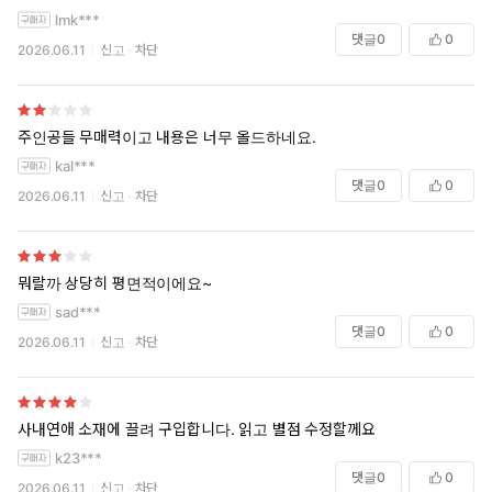
lmk***
댓글
0
0
2026.06.11
신고
차단
주인공들 무매력이고 내용은 너무 올드하네요.
kal***
댓글
0
0
2026.06.11
신고
차단
뭐랄까 상당히 평면적이에요~
sad***
댓글
0
0
2026.06.11
신고
차단
사내연애 소재에 끌려 구입합니다. 읽고 별점 수정할께요
k23***
댓글
0
0
2026.06.11
신고
차단