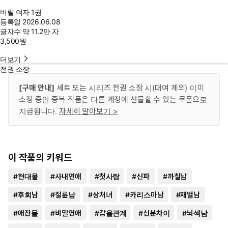
버릴 여자 1권
등록일
2026.06.08
글자수
약 11.2만 자
3,500
원
더보기
전권 소장
[구매 안내]
세트 또는 시리즈 전권 소장 시(대여 제외) 이미
소장 중인 중복 작품은 다른 계정에 선물할 수 있는 쿠폰으로
지급됩니다.
자세히 알아보기 >
이 작품의 키워드
#
현대물
#
사내연애
#
첫사랑
#
신파
#
까칠남
#
후회남
#
절륜남
#
상처녀
#
카리스마남
#
재벌남
#
애잔물
#
비밀연애
#
갑을관계
#
신분차이
#
뇌섹남