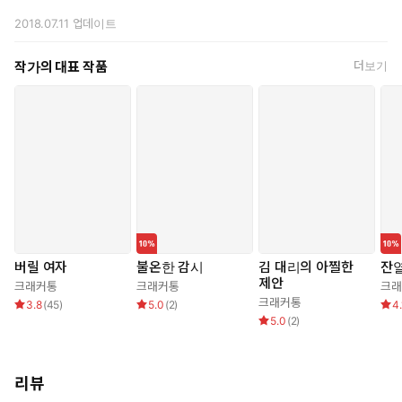
잠깐 놀란 듯 눈을 크게 떴던 그녀가, 어쩐지 처연해 보이는 모습
2018.07.11
업데이트
으로 조용히 고개를 끄덕였다.
작가의 대표 작품
더보기
버릴 여자
불온한 감시
김 대리의 아찔한
잔
제안
크래커통
크래커통
크래
크래커통
3.8
(
45
)
5.0
(
2
)
4.
5.0
(
2
)
리뷰