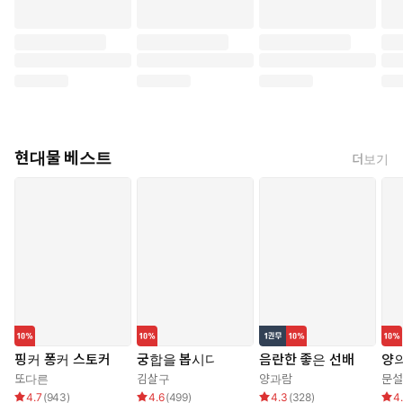
현대물 베스트
더보기
핑커 퐁커 스토커
궁합을 봅시다
음란한 좋은 선배
양의
또다른
김살구
양과람
문설
4.7
(
943
)
4.6
(
499
)
4.3
(
328
)
4