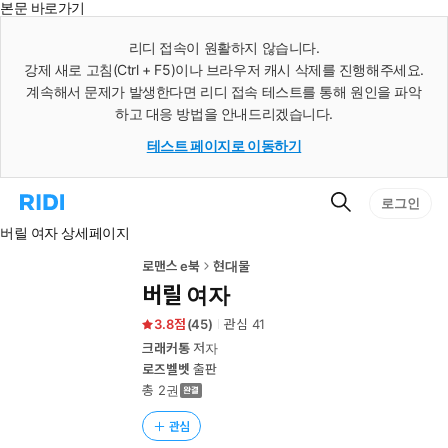
본문 바로가기
인
스
리디 접속이 원활하지 않습니다.
턴
강제 새로 고침(Ctrl + F5)이나 브라우저 캐시 삭제를 진행해주세요.
트
검
계속해서 문제가 발생한다면 리디 접속 테스트를 통해 원인을 파악
색
하고 대응 방법을 안내드리겠습니다.
테스트 페이지로 이동하기
검
리
로그인
색
디
버릴 여자 상세페이지
홈
으
로
로맨스 e북
현대물
이
버릴 여자
동
3.8
(
45
)
관심
41
크래커통
저자
로즈벨벳
출판
총 2권
관심