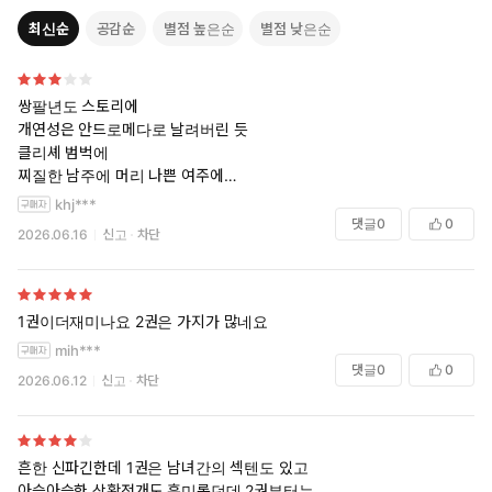
최신순
공감순
별점 높은순
별점 낮은순
쌍팔년도 스토리에
개연성은 안드로메다로 날려버린 듯
클리셰 범벅에
찌질한 남주에 머리 나쁜 여주에
잔치음식에 멸치볶음이라니 웃음만 나옴
khj***
프로젝트 맡아야 하는데 임신을...?
댓글
0
0
2026.06.16
신고
차단
1권이더재미나요 2권은 가지가 많네요
mih***
댓글
0
0
2026.06.12
신고
차단
흔한 신파긴한데 1권은 남녀간의 섹텐도 있고
아슬아슬한 상황전개도 흥미롭던데 2권부터는