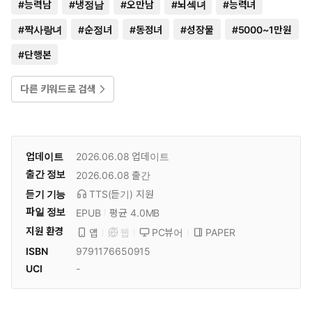
#
능력남
#
냉정남
#
오만남
#
뇌섹녀
#
능력녀
#
짝사랑녀
#
순정녀
#
동정녀
#
성장물
#
5000~1만원
#
단행본
다른 키워드로 검색
업데이트
2026.06.08
업데이트
출간 정보
2026.06.08
출간
듣기 기능
TTS(듣기)
지원
파일 정보
EPUB
평균 4.0MB
지원 환경
PC뷰어
PAPER
앱
웹
ISBN
9791176650915
UCI
-