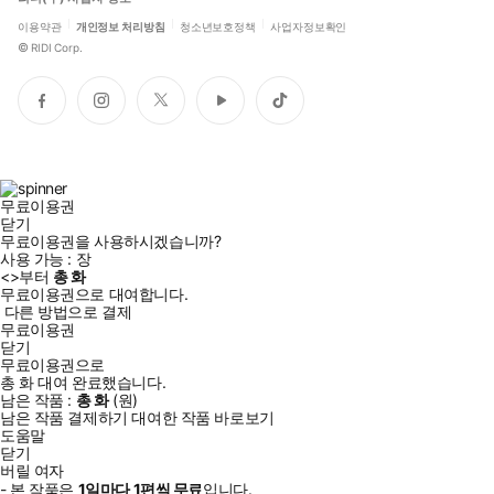
이용약관
개인정보 처리방침
청소년보호정책
사업자정보확인
©
RIDI Corp.
페
인
트
유
틱
이
스
위
튜
톡
스
타
터
브
북
그
램
무료이용권
닫기
무료이용권을 사용하시겠습니까?
사용 가능 :
장
<
>부터
총
화
무료이용권으로 대여합니다.
다른 방법으로 결제
무료이용권
닫기
무료이용권으로
총
화
대여 완료했습니다.
남은 작품 :
총
화
(
원)
남은 작품 결제하기
대여한 작품 바로보기
도움말
닫기
버릴 여자
- 본 작품은
1일
마다
1
편씩 무료
입니다.