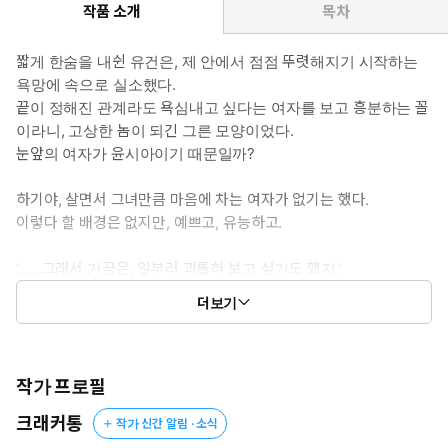
작품 소개
목차
짧게 한숨을 내쉰 유건은, 제 안에서 점점 뚜렷해지기 시작하는
욕망에 속으로 실소했다.
끝이 정해진 관계라도 욕심내고 싶다는 여자를 보고 흥분하는 꼴
이라니, 고상한 놈이 되긴 그른 모양이었다.
눈앞의 여자가 윤시아이기 때문일까?
하기야, 살면서 그녀만큼 마음에 차는 여자가 없기는 했다.
이렇다 할 배경은 없지만, 예쁘고, 유능하고.
‘……그래서 가끔은, 일부러 괴롭혀 보고 싶기도 했지.’
더보기
유건은 언젠가 그녀를 상상하며 달랬던 밤을 떠올렸다.
짧은 시간 동안 왠지 입안이 마른 그가 시아를 떠봤다. 뻔히 답을
알고도 하는 질문이었다.
작가 프로필
“몸만 섞는 관계, 그 이상은 될 수 없어.”
크래커통
작가 신간 알림 · 소식
“……!”