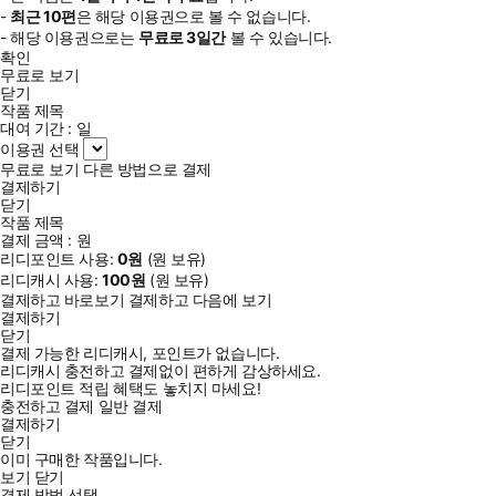
-
최근
10편
은 해당 이용권으로 볼 수 없습니다.
- 해당 이용권으로는
무료로
3일
간
볼 수 있습니다.
확인
무료로 보기
닫기
작품 제목
대여 기간 :
일
이용권 선택
무료로 보기
다른 방법으로 결제
결제하기
닫기
작품 제목
결제 금액 :
원
리디포인트 사용:
0
원
(
원 보유)
리디캐시 사용:
100
원
(
원 보유)
결제하고 바로보기
결제하고 다음에 보기
결제하기
닫기
결제 가능한 리디캐시, 포인트가 없습니다.
리디캐시 충전하고 결제없이 편하게 감상하세요.
리디포인트 적립 혜택도 놓치지 마세요!
충전하고 결제
일반 결제
결제하기
닫기
이미 구매한 작품입니다.
보기
닫기
결제 방법 선택