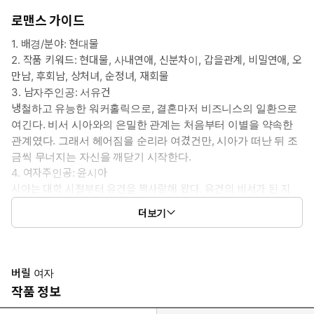
로맨스 가이드
1. 배경/분야: 현대물
2. 작품 키워드: 현대물, 사내연애, 신분차이, 갑을관계, 비밀연애, 오
만남, 후회남, 상처녀, 순정녀, 재회물
3. 남자주인공: 서유건
냉철하고 유능한 워커홀릭으로, 결혼마저 비즈니스의 일환으로
여긴다. 비서 시아와의 은밀한 관계는 처음부터 이별을 약속한
관계였다. 그래서 헤어짐을 순리라 여겼건만, 시아가 떠난 뒤 조
금씩 무너지는 자신을 깨닫기 시작한다.
4. 여자주인공: 윤시아
시아는 대학 시절부터 유건을 짝사랑해 왔다. 유건의 비서가 된 지
햇수로 3년째. 엉뚱한 오해 덕분에 숨겨 온 마음을 고백하고 유건과
더보기
은밀한 관계를 맺게 된다. 그러나 숨 가쁜 행복도 잠깐, 유건 약혼녀
의 이른 귀국이 예정된 이별을 앞당긴다.
5. 이럴 때 보세요: 사랑과 결혼도 비즈니스라 여긴 오만한 남자가,
결국 처절하게 매달리는 후회물이 보고 싶을 때.
버릴 여자
6. 공감 글귀: “서유건 씨, 이번에는 내가 당신을 버리는 거예요.”
작품 정보