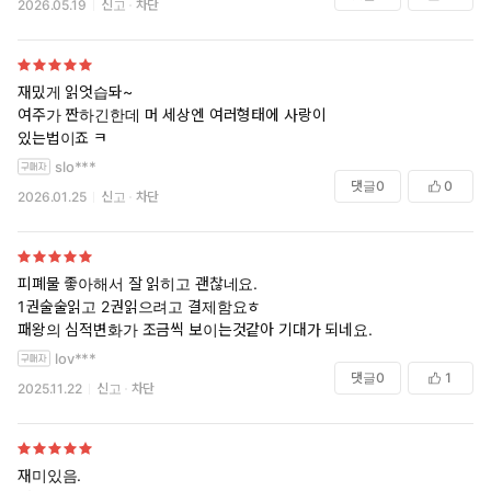
2026.05.19
신고
차단
재밌게 읽엇습돠~
여주가 짠하긴한데 머 세상엔 여러형태에 사랑이
있는법이죠 ㅋ
slo***
댓글
0
0
2026.01.25
신고
차단
피폐물 좋아해서 잘 읽히고 괜찮네요.
1권술술읽고 2권읽으려고 결제함요ㅎ
패왕의 심적변화가 조금씩 보이는것같아 기대가 되네요.
lov***
댓글
0
1
2025.11.22
신고
차단
재미있음.