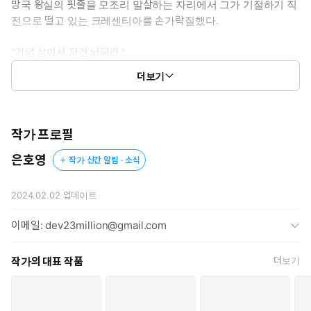
망국 왕실의 핏줄을 모조리 말살하는 자리에서 그가 기절하기 직
전으로 떨고 있는 크레센티아를 손가락질했다.
“기념 삼아서 저건 놔둬라.”
더보기
왕녀에서 노리갯감이 되는 건 순식간이었다.
쪼개지 않은 땔나무보다 원초적인 남자의 허벅지에 올라앉아 시
퍼런 안광을 온몸으로 받아야 했다. 숨도 못 쉬도록 모가지가 비
틀렸다. 턱 아래로 길고 가느다란 손아귀가 감겼다.
작가 프로필
은호영
작가 신간 알림 · 소식
“재미있게 생겼군.”
오딜로는 일순간 변덕이 동했다. 끝나는 게 아쉬울 만큼 즐거웠던 전
2024.02.02
업데이트
쟁도 막을 내렸으니 다른 즐거움을 찾아도 좋을 듯싶었다.
이메일: dev23million@gmail.com
그렇다면, 이 나약한 것을 짓밟아 며칠 만에 죽는지 지켜보는 건 어
떨까.
작가의 대표 작품
더보기