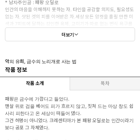
* 남자주인공 : 패왕 오딜로
인간의 마음을 이해하지 못하는 자. 타인을 공감할 의지도, 필요성도
없는 자. 삿된 것의 피를 이어받은 자.세상 모든 암컷을 홀릴 만한 미
색과 7피트에 달하는 강인한 육체, 교미기가 따로 없는 번식 욕구를
가졌다.
더보기
대 에코스 왕국의 패왕이자 지배자이지만 통치라는 건 제 영역을 돌
보는 행동에 불과하다. 200번째 탄신일을 맞이한 기념으로 영역을
확장하고 첫 반려를 맞이한다.
악의 유희, 금수의 노리개로 사는 법
* 여자주인공 : 크레센티아 (티아)
작품 정보
두려움 많고 의지박약인 데다가 잔병치레마저 잦은 왕녀. 오딜로
의 별스러운 취향에 따르면 짓밟는 맛이 있는 외모를 지녔다.
작품 소개
목차
왕가의 모든 가족과 친인척이 말살되는 장면을 눈앞에서 목격한
이후, 소원이라고는 오로지 목숨을 부지하는 것이 되었다.오딜로
패왕은 금수에 가깝다고 들었다.
에게 안긴 첫날 밤이 가장 큰 생사의 갈림길인 줄 알았더니 다음
맨살 위로 검을 베어도 피가 흐르지 않고, 짓쳐 드는 마상 창도 쉽
날과 또 그다음 날에는 더욱 처참하게 몸이 갈려 나가는 잠자리
사리 피한다고 온 세상이 떠들어 댔다.
를 경험한다.
그건 허명이 아니었다. 크레센티아가 본 패왕 오딜로는 인간이라기
보다 공포 그 자체였다.
* 공감 글귀 : “사흘 버티면 살려 주겠다.”