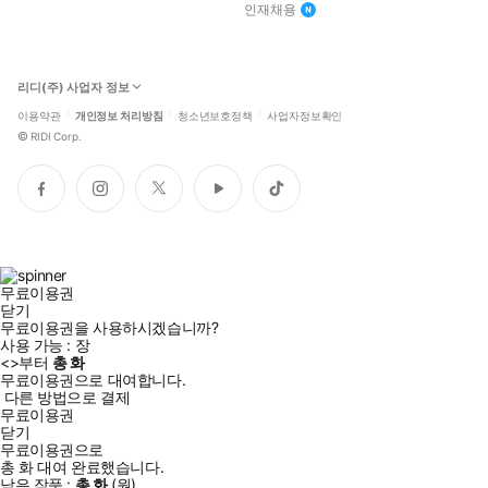
인재채용
리디(주) 사업자 정보
이용약관
개인정보 처리방침
청소년보호정책
사업자정보확인
©
RIDI Corp.
페
인
트
유
틱
이
스
위
튜
톡
스
타
터
브
북
그
램
무료이용권
닫기
무료이용권을 사용하시겠습니까?
사용 가능 :
장
<
>부터
총
화
무료이용권으로 대여합니다.
다른 방법으로 결제
무료이용권
닫기
무료이용권으로
총
화
대여 완료했습니다.
남은 작품 :
총
화
(
원)