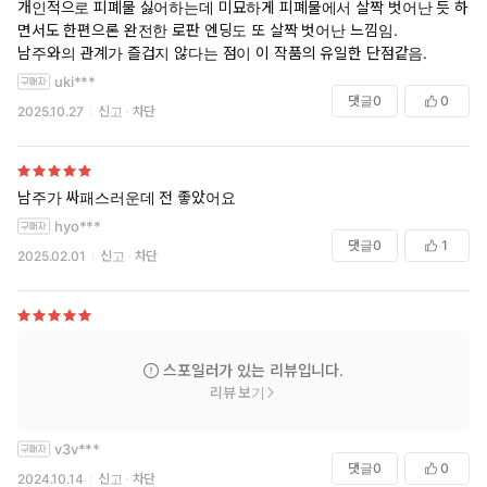
개인적으로 피폐물 싫어하는데 미묘하게 피폐물에서 살짝 벗어난 듯 하
면서도 한편으론 완전한 로판 엔딩도 또 살짝 벗어난 느낌임.
남주와의 관계가 즐겁지 않다는 점이 이 작품의 유일한 단점같음.
uki***
댓글
0
0
2025.10.27
신고
차단
남주가 싸패스러운데 전 좋았어요
hyo***
댓글
0
1
2025.02.01
신고
차단
스포일러가 있는 리뷰입니다.
리뷰 보기
v3v***
댓글
0
0
2024.10.14
신고
차단