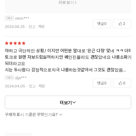
리뷰 보기
mnn***
댓글
0
2
2024.06.25
신고
차단
야하고 극단적인 상황,! 이지만 어떤분 말대로 ‘은근 다정’ 맞네 ㅋㅋ 더티
토크로 원랜 자보드립싫어하지만 왜인진몰라도 괜찮았네요 나름소화가
되더라고요
시는 두사람다 감정적으로자극 나름하는것같아서 그것도 괜찮았음
dja***
-스포있음주의-
댓글
0
0
2024.04.05
신고
차단
싸패남주 자낮여주
스토리가 몇몇 계기들로 인해 후회남?으로 캐붕이 좀있으려나 싶었는데
더보기
이 작가님 역시 캐붕없음.
인외사패남은 태생이그런걸 어쩔 & 그를 사랑하는 인간여자
구매자 표시 기준은 무엇인가요?
두사람의 관계는 남주는 사랑흉내내는남주 ‘일부일처짐승들의각인?’같은
본능에 가깝고, 여주는 인간의사랑 이네요.
후회안하는 발닦개, 발닦개아닌 발닦개라 신선하긴함 ㅋㅋㅋㅋㅋ