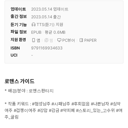
업데이트
2023.05.14
업데이트
출간 정보
2023.05.14
출간
듣기 기능
TTS(듣기)
지원
파일 정보
EPUB
평균 0.6MB
지원 환경
PC뷰어
PAPER
앱
웹
ISBN
9791169934633
UCI
-
로맨스 가이드
* 배경/분야 : 로맨스판타지
* 작품 키워드 : #혐성남주 #사패남주 #후회없음 #나쁜남자 #심약
여주 #겁쟁이여주 #강압 #감금 #약피폐 #스토리_있는_고수위 #여
주_굴림