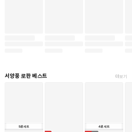
서양풍 로판 베스트
더보기
5
권
세트
4
권
세트