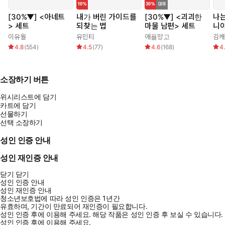
[30%▼] <아네트
내가 버린 가이드를
[30%▼] <괴괴한
나는
> 세트
되찾는 법
마물 남편> 세트
니
이유월
유민티
애플망고
김캐
4.8
(
554
)
4.5
(
77
)
4.6
(
168
)
4
소장하기 버튼
위시리스트에 담기
카트에 담기
선물하기
선택 소장하기
성인 인증 안내
성인 재인증 안내
닫기
닫기
성인 인증 안내
성인 재인증 안내
청소년보호법에 따라 성인 인증은 1년간
유효하며, 기간이 만료되어 재인증이 필요합니다.
성인 인증 후에 이용해 주세요.
해당 작품은 성인 인증 후 보실 수 있습니다.
성인 인증 후에 이용해 주세요.