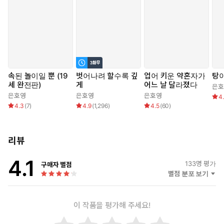
속된 놀이일 뿐 (19
벗어나려 할수록 깊
업어 키운 약혼자가
탕아
세 완전판)
게
어느 날 달라졌다
은호
은호영
은호영
은호영
4
4.3
(
7
)
4.9
(
1,296
)
4.5
(
60
)
리뷰
4.1
133
명 평가
구매자 별점
별점 분포 보기
이 작품을 평가해 주세요!