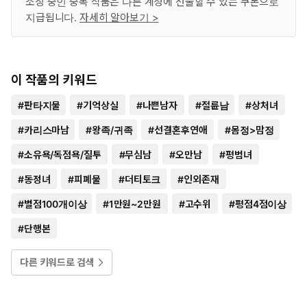
소장 중인 중복 작품은 다른 계정에 선물할 수 있는 쿠폰으로
지급됩니다.
자세히 알아보기 >
이 작품의 키워드
#
판타지물
#
기억상실
#
나쁜남자
#
절륜남
#
상처녀
#
카리스마남
#
왕족/귀족
#
선결혼후연애
#
몸정>맘정
#
소유욕/독점욕/질투
#
무심남
#
오만남
#
평범녀
#
동정녀
#
피폐물
#
더티토크
#
인외존재
#
별점100개이상
#
1만원~2만원
#
고수위
#
평점4점이상
#
단행본
다른 키워드로 검색