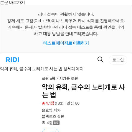
본문 바로가기
인
스
리디 접속이 원활하지 않습니다.
턴
강제 새로 고침(Ctrl + F5)이나 브라우저 캐시 삭제를 진행해주세요.
트
검
계속해서 문제가 발생한다면 리디 접속 테스트를 통해 원인을 파악
색
하고 대응 방법을 안내드리겠습니다.
테스트 페이지로 이동하기
검
리
로그인
색
디
악의 유희, 금수의 노리개로 사는 법 상세페이지
홈
으
로
로판 e북
서양풍 로판
이
악의 유희, 금수의 노리개로 사
동
는 법
4.1
(
133
)
관심
86
은호영
저자
블랙로즈
출판
총 4권